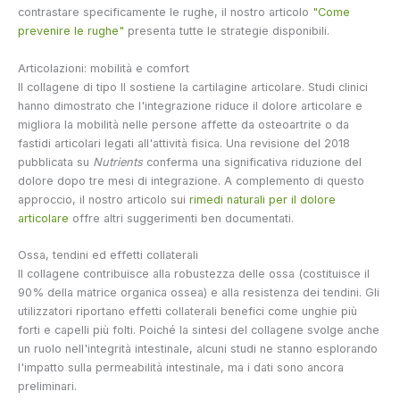
contrastare specificamente le rughe, il nostro articolo
"Come
prevenire le rughe"
presenta tutte le strategie disponibili.
Articolazioni: mobilità e comfort
Il collagene di tipo II sostiene la cartilagine articolare. Studi clinici
hanno dimostrato che l'integrazione riduce il dolore articolare e
migliora la mobilità nelle persone affette da osteoartrite o da
fastidi articolari legati all'attività fisica. Una revisione del 2018
pubblicata su
Nutrients
conferma una significativa riduzione del
dolore dopo tre mesi di integrazione. A complemento di questo
approccio, il nostro articolo sui
rimedi naturali per il dolore
articolare
offre altri suggerimenti ben documentati.
Ossa, tendini ed effetti collaterali
Il collagene contribuisce alla robustezza delle ossa (costituisce il
90% della matrice organica ossea) e alla resistenza dei tendini. Gli
utilizzatori riportano effetti collaterali benefici come unghie più
forti e capelli più folti. Poiché la sintesi del collagene svolge anche
un ruolo nell'integrità intestinale, alcuni studi ne stanno esplorando
l'impatto sulla permeabilità intestinale, ma i dati sono ancora
preliminari.