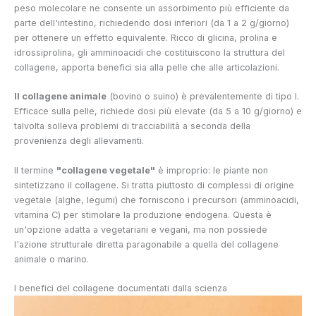
peso molecolare ne consente un assorbimento più efficiente da
parte dell'intestino, richiedendo dosi inferiori (da 1 a 2 g/giorno)
per ottenere un effetto equivalente. Ricco di glicina, prolina e
idrossiprolina, gli amminoacidi che costituiscono la struttura del
collagene, apporta benefici sia alla pelle che alle articolazioni.
Il collagene animale
(bovino o suino) è prevalentemente di tipo I.
Efficace sulla pelle, richiede dosi più elevate (da 5 a 10 g/giorno) e
talvolta solleva problemi di tracciabilità a seconda della
provenienza degli allevamenti.
Il termine
"collagene vegetale"
è improprio: le piante non
sintetizzano il collagene. Si tratta piuttosto di complessi di origine
vegetale (alghe, legumi) che forniscono i precursori (amminoacidi,
vitamina C) per stimolare la produzione endogena. Questa è
un'opzione adatta a vegetariani e vegani, ma non possiede
l'azione strutturale diretta paragonabile a quella del collagene
animale o marino.
I benefici del collagene documentati dalla scienza