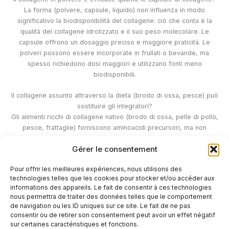
La forma (polvere, capsule, liquido) non influenza in modo
significativo la biodisponibilità del collagene: ciò che conta è la
qualità del collagene idrolizzato e il suo peso molecolare. Le
capsule offrono un dosaggio preciso e maggiore praticità. Le
polveri possono essere incorporate in frullati o bevande, ma
spesso richiedono dosi maggiori e utilizzano fonti meno
biodisponibili.
Il collagene assunto attraverso la dieta (brodo di ossa, pesce) può
sostituire gli integratori?
Gli alimenti ricchi di collagene nativo (brodo di ossa, pelle di pollo,
pesce, frattaglie) forniscono aminoacidi precursori, ma non
direttamente i peptidi attivi presenti negli integratori idrolizzati. La
Gérer le consentement
dieta rimane fondamentale, ma per un effetto clinicamente
documentato su pelle e articolazioni, l'integrazione con collagene
Pour offrir les meilleures expériences, nous utilisons des
idrolizzato ad alta biodisponibilità rimane l'approccio più studiato.
technologies telles que les cookies pour stocker et/ou accéder aux
informations des appareils. Le fait de consentir à ces technologies
nous permettra de traiter des données telles que le comportement
de navigation ou les ID uniques sur ce site. Le fait de ne pas
←
Articolo precedente
Articolo successivo
→
consentir ou de retirer son consentement peut avoir un effet négatif
sur certaines caractéristiques et fonctions.