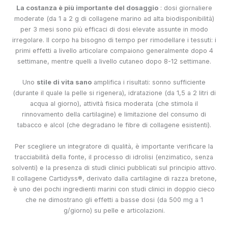
La costanza è più importante del dosaggio
: dosi giornaliere
moderate (da 1 a 2 g di collagene marino ad alta biodisponibilità)
per 3 mesi sono più efficaci di dosi elevate assunte in modo
irregolare. Il corpo ha bisogno di tempo per rimodellare i tessuti: i
primi effetti a livello articolare compaiono generalmente dopo 4
settimane, mentre quelli a livello cutaneo dopo 8-12 settimane.
Uno
stile di vita sano
amplifica i risultati: sonno sufficiente
(durante il quale la pelle si rigenera), idratazione (da 1,5 a 2 litri di
acqua al giorno), attività fisica moderata (che stimola il
rinnovamento della cartilagine) e limitazione del consumo di
tabacco e alcol (che degradano le fibre di collagene esistenti).
Per scegliere un integratore di qualità, è importante verificare la
tracciabilità della fonte, il processo di idrolisi (enzimatico, senza
solventi) e la presenza di studi clinici pubblicati sul principio attivo.
Il collagene Cartidyss®, derivato dalla cartilagine di razza bretone,
è uno dei pochi ingredienti marini con studi clinici in doppio cieco
che ne dimostrano gli effetti a basse dosi (da 500 mg a 1
g/giorno) su pelle e articolazioni.