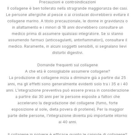
Precauzioni e controindicazioni
Il collagene è ben tollerato nella stragrande maggioranza dei casi.
Le persone allergiche al pesce o ai crostacei dovrebbero evitare il
collagene marino. A titolo precauzionale, le donne in gravidanza o
in allattamento e i minori di 18 anni dovrebbero consultare un
medico prima di assumere qualsiasi integratore. Se si stanno
assumendo farmaci (anticoagulanti, antinfiammatori), consultare il
medico. Raramente, in alcuni soggetti sensibili, si segnalano lievi
disturbi digestivi.
Domande frequenti sul collagene
A che età è consigliabile assumere collagene?
La produzione di collagene inizia a diminuire già a partire dai 25
anni, ma gli effetti sono generalmente evidenti solo tra i 35 e i 40
anni. L'integrazione preventiva può essere presa in considerazione
a partire dai 30 anni per le persone esposte a fattori che
accelerano la degradazione del collagene (fumo, forte
esposizione al sole, dieta povera di proteine). Per la maggior
parte delle persone, l'integrazione diventa più importante intorno
ai 40 anni.
Il collagene in polvere è efficace quanto le capsule di collagene?