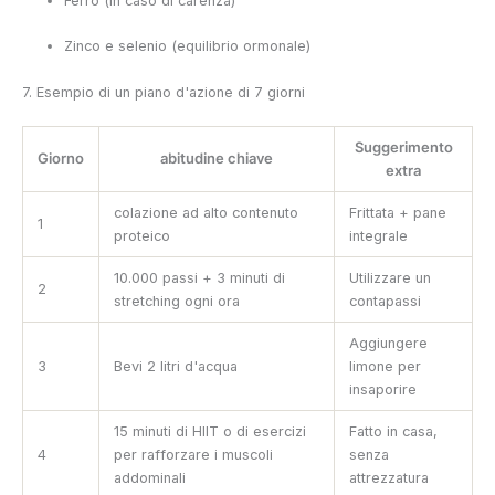
Ferro (in caso di carenza)
Zinco e selenio (equilibrio ormonale)
7. Esempio di un piano d'azione di 7 giorni
Suggerimento
Giorno
abitudine chiave
extra
colazione ad alto contenuto
Frittata + pane
1
proteico
integrale
10.000 passi + 3 minuti di
Utilizzare un
2
stretching ogni ora
contapassi
Aggiungere
3
Bevi 2 litri d'acqua
limone per
insaporire
15 minuti di HIIT o di esercizi
Fatto in casa,
4
per rafforzare i muscoli
senza
addominali
attrezzatura