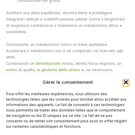
combustione dei grassi.
Adottare una dieta equilibrata, dormire bene e prediligere
integratori delicati e scientificamente validati (come il bisglicinato
di magnesio) contribuisce a mantenere un metabolismo attivo e
sostenibile.
Conclusione: un metabolismo tonico su base quotidiana
Accelerare il metabolismo non è né complicato né riservato agli
atleti.
Combinando
un'alimentazione
mirata, attività fisica regolare,
un
sonno
di qualità,
la gestione dello stress
e, se necessario,
integratori adatti come
il bisglicinato di magnesio
, si forniscono al
Gérer le consentement
corpo le condizioni ideali per trasformare le calorie in energia.
Pour offrir les meilleures expériences, nous utilisons des
Adotta queste abitudini, monitora i tuoi progressi e vedrai che la
technologies telles que les cookies pour stocker et/ou accéder aux
tua energia e vitalità diventeranno una parte duratura della tua vita.
informations des appareils. Le fait de consentir à ces technologies
nous permettra de traiter des données telles que le comportement
de navigation ou les ID uniques sur ce site. Le fait de ne pas
←
Articolo precedente
Articolo successivo
→
consentir ou de retirer son consentement peut avoir un effet négatif
sur certaines caractéristiques et fonctions.