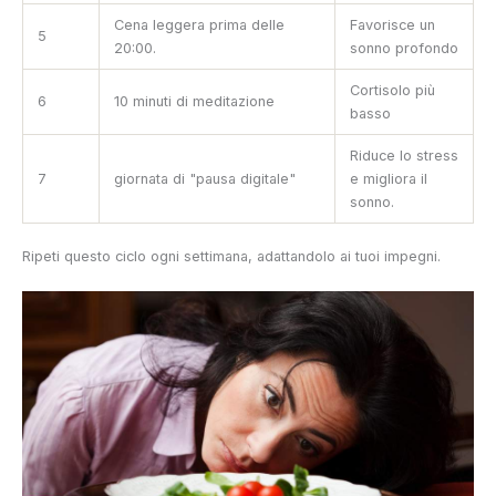
Cena leggera prima delle
Favorisce un
5
20:00.
sonno profondo
Cortisolo più
6
10 minuti di meditazione
basso
Riduce lo stress
7
giornata di "pausa digitale"
e migliora il
sonno.
Ripeti questo ciclo ogni settimana, adattandolo ai tuoi impegni.