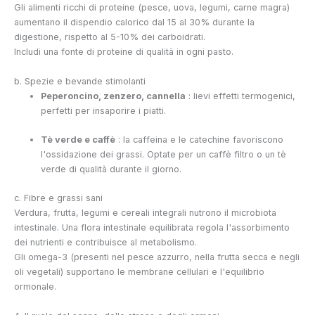
Gli alimenti ricchi di proteine (pesce, uova, legumi, carne magra)
aumentano il dispendio calorico dal 15 al 30% durante la
digestione, rispetto al 5-10% dei carboidrati.
Includi una fonte di proteine di qualità in ogni pasto.
b. Spezie e bevande stimolanti
Peperoncino, zenzero, cannella
: lievi effetti termogenici,
perfetti per insaporire i piatti.
Tè verde e caffè
: la caffeina e le catechine favoriscono
l'ossidazione dei grassi. Optate per un caffè filtro o un tè
verde di qualità durante il giorno.
c. Fibre e grassi sani
Verdura, frutta, legumi e cereali integrali nutrono il microbiota
intestinale. Una flora intestinale equilibrata regola l'assorbimento
dei nutrienti e contribuisce al metabolismo.
Gli omega-3 (presenti nel pesce azzurro, nella frutta secca e negli
oli vegetali) supportano le membrane cellulari e l'equilibrio
ormonale.