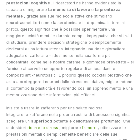
prestazioni cognitive
. I ricercatori ne hanno evidenziato la
capacità di migliorare
la memoria di lavoro
e
la prontezza
mentale
, grazie alle sue molecole attive che stimolano
neurotrasmettitori come la serotonina e la dopamina. In termini
pratici, questo significa che è possibile sperimentare una
maggiore lucidità mentale durante compiti impegnativi, che si tratti
di studiare, prendere decisioni strategiche o semplicemente
dedicarsi a una lettura intensa. Integrando una dose giornaliera
adeguata di zafferano – idealmente nella sua forma più
concentrata, come nelle nostre caramelle gommose brevettate – si
fornisce al cervello un apporto regolare di antiossidanti e
composti anti-neurotossici. È proprio questo cocktail bioattivo che
aiuta a proteggere i neuroni dallo stress ossidativo, migliorandone
al contempo la plasticità e favorendo così un apprendimento e una
memorizzazione delle informazioni più efficaci.
Iniziate a usare lo zafferano per una salute radiosa.
Integrare lo zafferano nella propria routine di benessere significa
scegliere un
superfood
potente e delicatamente profumato. Che
si desideri
ridurre lo stress
, migliorare
l'umore
, ottimizzare le
prestazioni mentali o semplicemente beneficiare delle sue