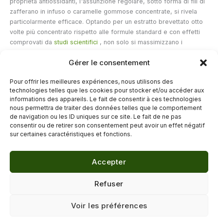
proprietà antiossidanti, l'assunzione regolare, sotto forma di fili di
zafferano in infuso o caramelle gommose concentrate, si rivela
particolarmente efficace. Optando per un estratto brevettato otto
volte più concentrato rispetto alle formule standard e con effetti
comprovati da
studi scientifici
, non solo si massimizzano i
benefici, ma si semplifica anche la routine quotidiana. Lo zafferano
Gérer le consentement
cessa quindi di essere un lusso e diventa un vero e proprio
strumento di
prevenzione
e
vitalità
. Lasciate che questa spezia
Pour offrir les meilleures expériences, nous utilisons des
dorata entri a far parte della vostra vita quotidiana e preparatevi a
technologies telles que les cookies pour stocker et/ou accéder aux
vedere, giorno dopo giorno, la luminosità di una salute ritrovata.
informations des appareils. Le fait de consentir à ces technologies
nous permettra de traiter des données telles que le comportement
de navigation ou les ID uniques sur ce site. Le fait de ne pas
←
Articolo precedente
Articolo successivo
→
consentir ou de retirer son consentement peut avoir un effet négatif
sur certaines caractéristiques et fonctions.
Accepter
© 2026 Délicure · Blog bien-être naturel
Refuser
Mentions légales
·
Confidentialité
·
Voir les préférences
Contact