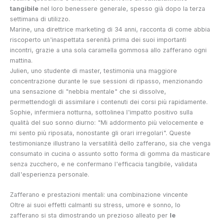
tangibile
nel loro benessere generale, spesso già dopo la terza
settimana di utilizzo.
Marine, una direttrice marketing di 34 anni, racconta di come abbia
riscoperto un'inaspettata serenità prima dei suoi importanti
incontri, grazie a una sola caramella gommosa allo zafferano ogni
mattina.
Julien, uno studente di master, testimonia una maggiore
concentrazione durante le sue sessioni di ripasso, menzionando
una sensazione di "nebbia mentale" che si dissolve,
permettendogli di assimilare i contenuti dei corsi più rapidamente.
Sophie, infermiera notturna, sottolinea l'impatto positivo sulla
qualità del suo sonno diurno: "Mi addormento più velocemente e
mi sento più riposata, nonostante gli orari irregolari". Queste
testimonianze illustrano la versatilità dello zafferano, sia che venga
consumato in cucina o assunto sotto forma di gomma da masticare
senza zucchero, e ne confermano l'efficacia tangibile, validata
dall'esperienza personale.
Zafferano e prestazioni mentali: una combinazione vincente
Oltre ai suoi effetti calmanti su stress, umore e sonno, lo
zafferano si sta dimostrando un prezioso alleato per
le