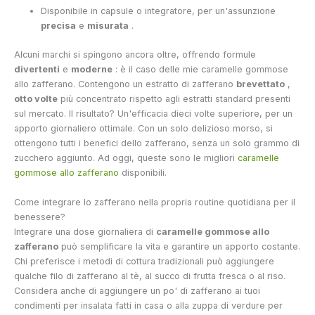
Disponibile in capsule o integratore, per un'assunzione
precisa
e
misurata
.
Alcuni marchi si spingono ancora oltre, offrendo formule
divertenti
e
moderne
: è il caso delle mie caramelle gommose
allo zafferano.
Contengono un estratto di zafferano
brevettato
,
otto volte
più concentrato rispetto agli estratti standard presenti
sul mercato. Il risultato? Un'efficacia dieci volte superiore, per un
apporto giornaliero ottimale. Con un solo delizioso morso, si
ottengono tutti i benefici dello zafferano, senza un solo grammo di
zucchero aggiunto. Ad oggi, queste sono le migliori
caramelle
gommose allo zafferano
disponibili.
Come integrare lo zafferano nella propria routine quotidiana per il
benessere?
Integrare una dose giornaliera di
caramelle gommose allo
zafferano
può semplificare la vita e garantire un apporto costante.
Chi preferisce i metodi di cottura tradizionali può aggiungere
qualche filo di zafferano al tè, al succo di frutta fresca o al riso.
Considera anche di aggiungere un po' di zafferano ai tuoi
condimenti per insalata fatti in casa o alla zuppa di verdure per