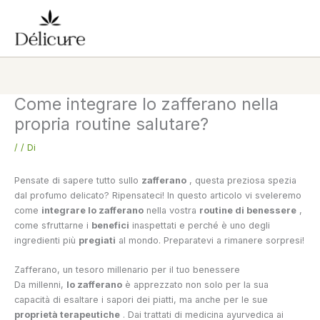
Vai
al
contenuto
Come integrare lo zafferano nella
propria routine salutare?
/
/ Di
Pensate di sapere tutto sullo
zafferano
, questa preziosa spezia
dal profumo delicato? Ripensateci! In questo articolo vi sveleremo
come
integrare lo zafferano
nella vostra
routine di benessere
,
come sfruttarne i
benefici
inaspettati e perché è uno degli
ingredienti più
pregiati
al mondo. Preparatevi a rimanere sorpresi!
Zafferano, un tesoro millenario per il tuo benessere
Da millenni,
lo zafferano
è apprezzato non solo per la sua
capacità di esaltare i sapori dei piatti, ma anche per le sue
proprietà terapeutiche
. Dai trattati di medicina ayurvedica ai