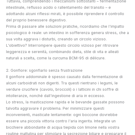
Tuttavia, comprendendo i meccanismi sottostanti – fermentazione
intestinale, reflusso acido o rallentamento del transito – e
adottando alcuni riflessi mirati, è possibile riprendere il controllo
del proprio benessere digestivo.
Prima di passare alle soluzioni pratiche, ricordiamo che l'impatto
psicologico è reale: un intestino in sofferenza genera stress, che a
sua volta aggrava i disturbi, creando un circolo vizioso.
L'obiettivo? Interrompere questo circolo vizioso per ritrovare
leggerezza e serenità, combinando dieta, stile di vita e alleati
naturali a scelta, come la curcuma BCM-95 di délicure.
2. Gonfiore: sgonfiarlo senza frustrazione
Il gonfiore addominale è spesso causato dalla fermentazione di
alcuni carboidrati non digeriti. Tra questi rientrano i legumi, le
verdure crucifere (cavolo, broccoli) o i latticini in chi soffre di
intolleranze, nonché dall'ingestione di aria in eccesso.
Lo stress, la masticazione rapida e le bevande gassate possono
talvolta aggravare il problema. Per minimizzare questi
inconvenienti, masticate lentamente: ogni boccone dovrebbe
essere una piccola vittoria contro l'aria ingerita. Integrate un
bicchiere abbondante di acqua tiepida con limone nella vostra
routine mattutina per stimolare la secrezione biliare e preparare il