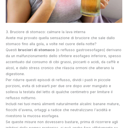
3. Bruciore di stomaco: calmare la lava interna
Avete mai provato quella sensazione di bruciore che sale dallo
stomaco fino alla gola, a volte nel cuore della notte?
Questi
bruciori di stomaco
(o reflusso gastroesofageo) derivano
da un malfunzionamento dello sfintere esofageo inferiore, spesso
accentuato dal consumo di cibi grassi, piccanti o acidi, da caffè e
alcol, e dallo stress cronico che rilascia ormoni che alterano la
digestione.
Per ridurre questi episodi di reflusso, dividi i pasti in piccole
porzioni, evita di sdraiarti per due ore dopo aver mangiato e
solleva la testata del letto di qualche centimetro per limitare il
reflusso notturno.
Includi nei tuoi menù alimenti naturalmente alcalini: banane mature,
fiocchi d'avena, ortaggi a radice che neutralizzano l'acidità e
rivestono la mucosa esofagea.
Se queste misure non dovessero bastare, prima di ricorrere agli
inibitori della pompa protonica, si può anche fare affidamento su