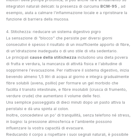
integratori naturali delicati: la presenza di curcuma
BCM-95
, ad
esempio, aiuta a calmare l'infiammazione locale e a ripristinare la
funzione di barriera della mucosa.
4. Stitichezza: rieducare un sistema digestivo pigro
La sensazione di "blocco" che persiste per diversi giorni
consecutivi è spesso il risultato di un insufficiente apporto di fibre,
di un'idratazione inadeguata o di uno stile di vita sedentario.
Le principali
cause della stitichezza
includono una dieta povera
di frutta e verdura, la mancanza di attività fisica e l'abitudine di
sopprimere l'evacuazione. Per riattivare il sistema digestivo, inizia
bevendo almeno 1,5 litri di acqua al giorno e integra gradualmente
fibre solubili (avena, psillio) per formare un gel morbido che
facilita il transito intestinale, e fibre insolubili (crusca di frumento,
verdure crude) che aumentano il volume delle feci.
Una semplice passeggiata di dieci minuti dopo un pasto attiva la
peristalsi e dà una spinta al colon.
Inoltre, concedetevi un po' di tranquillità, senza telefono né stress,
in bagno: la pressione atmosferica e l'ambiente possono
influenzare la vostra capacità di evacuare.
Rieducando il corpo a rispettare i suoi segnali naturali, è possibile