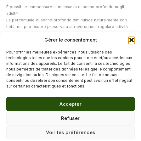
È possibile compensare la mancanza di sonno profondo negli
adulti?
La percentuale di sonno profondo diminuisce naturalmente con
l'età, ma può essere preservata attraverso una regolare attività
fisica (che aumenta il sonno a onde lente), limitando il consumo di
Gérer le consentement
alcol (che riduce il sonno profondo anche in piccole quantità) e
mantenendo un orario di sonno regolare. Il nostro articolo sui
Pour offrir les meilleures expériences, nous utilisons des
meccanismi del sonno
spiega perché il sonno profondo è
technologies telles que les cookies pour stocker et/ou accéder aux
insostituibile.
informations des appareils. Le fait de consentir à ces technologies
nous permettra de traiter des données telles que le comportement
de navigation ou les ID uniques sur ce site. Le fait de ne pas
←
Articolo precedente
Articolo successivo
→
consentir ou de retirer son consentement peut avoir un effet négatif
sur certaines caractéristiques et fonctions.
Accepter
© 2026 Délicure · Blog bien-être naturel
Refuser
Mentions légales
·
Confidentialité
·
Voir les préférences
Contact