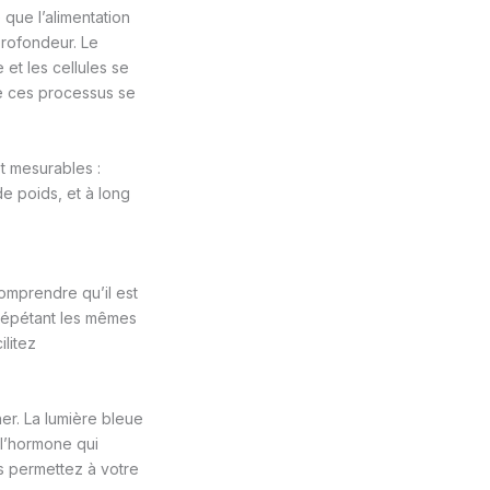
 que l’alimentation
profondeur. Le
et les cellules se
e ces processus se
et mesurables :
de poids, et à long
omprendre qu’il est
 répétant les mêmes
litez
er. La lumière bleue
 l’hormone qui
us permettez à votre