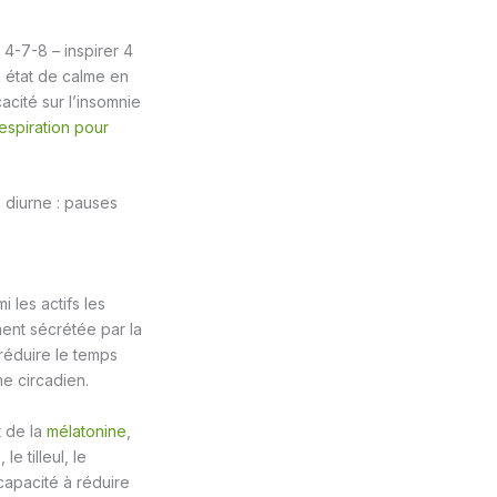
 4-7-8 – inspirer 4
n état de calme en
acité sur l’insomnie
espiration pour
 diurne : pauses
 les actifs les
ent sécrétée par la
 réduire le temps
e circadien.
t de la
mélatonine
,
e tilleul, le
capacité à réduire