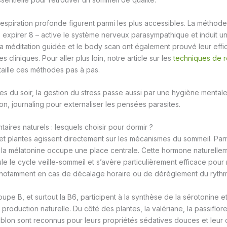
espiration profonde figurent parmi les plus accessibles. La méthode
, expirer 8 – active le système nerveux parasympathique et induit u
a méditation guidée et le body scan ont également prouvé leur effic
 cliniques. Pour aller plus loin, notre article sur les
techniques de r
aille ces méthodes pas à pas.
es du soir, la gestion du stress passe aussi par une hygiène mentale
on, journaling pour externaliser les pensées parasites.
aires naturels : lesquels choisir pour dormir ?
et plantes agissent directement sur les mécanismes du sommeil. Parmi
la mélatonine occupe une place centrale. Cette hormone naturellem
le le cycle veille-sommeil et s’avère particulièrement efficace pour
notamment en cas de décalage horaire ou de dérèglement du rythm
upe B, et surtout la B6, participent à la synthèse de la sérotonine e
 production naturelle. Du côté des plantes, la valériane, la passiflore, l
ublon sont reconnus pour leurs propriétés sédatives douces et leur 