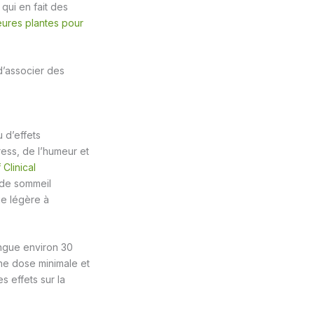
qui en fait des
eures plantes pour
d’associer des
 d’effets
ress, de l’humeur et
 Clinical
e de sommeil
ie légère à
angue environ 30
ne dose minimale et
s effets sur la