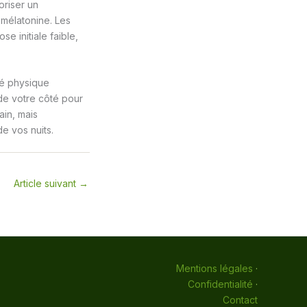
oriser un
 mélatonine. Les
e initiale faible,
té physique
de votre côté pour
ain, mais
e vos nuits.
Article suivant
→
Mentions légales
·
Confidentialité
·
Contact