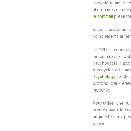
l’anxiété avant le 
alternatives nature
le sommeil
présente 
Si vous suivez un 
compléments aliment
Le CBD : un complém
Le cannabidiol (CBD
psychoactifs, il agi
des cycles de somme
Psychology
, le CBD
profond, deux effet
modérée.
Pour utiliser une h
minutes avant le c
augmentez progressiv
durée.