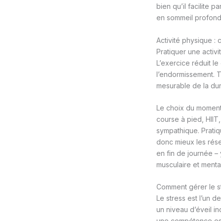
bien qu’il facilite 
en sommeil profond
Activité physique : 
Pratiquer une activi
L’exercice réduit le
l’endormissement. T
mesurable de la dur
Le choix du moment 
course à pied, HIIT
sympathique. Pratiqu
donc mieux les rése
en fin de journée –
musculaire et menta
Comment gérer le str
Le stress est l’un d
un niveau d’éveil i
une compétence esse