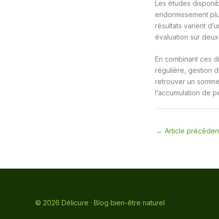
Les études disponib
endormissement plus
résultats varient d’
évaluation sur deu
En combinant ces di
régulière, gestion 
retrouver un sommei
l’accumulation de p
←
Article précéden
© 2026 Délicure · Blog bien-être naturel