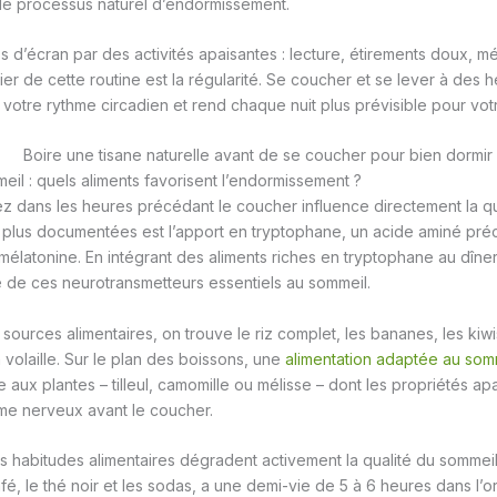
le processus naturel d’endormissement.
d’écran par des activités apaisantes : lecture, étirements doux, m
ilier de cette routine est la régularité. Se coucher et se lever à des
votre rythme circadien et rend chaque nuit plus prévisible pour vot
eil : quels aliments favorisent l’endormissement ?
dans les heures précédant le coucher influence directement la qual
s plus documentées est l’apport en tryptophane, un acide aminé pré
 mélatonine. En intégrant des aliments riches en tryptophane au dîne
e de ces neurotransmetteurs essentiels au sommeil.
 sources alimentaires, on trouve le riz complet, les bananes, les kiwi
la volaille. Sur le plan des boissons, une
alimentation adaptée au som
e aux plantes – tilleul, camomille ou mélisse – dont les propriétés ap
me nerveux avant le coucher.
es habitudes alimentaires dégradent activement la qualité du sommeil
é, le thé noir et les sodas, a une demi-vie de 5 à 6 heures dans l’or