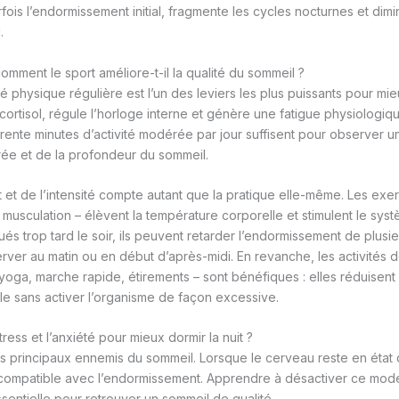
parfois l’endormissement initial, fragmente les cycles nocturnes et di
.
comment le sport améliore-t-il la qualité du sommeil ?
té physique régulière est l’un des leviers les plus puissants pour mie
 cortisol, régule l’horloge interne et génère une fatigue physiologique
rente minutes d’activité modérée par jour suffisent pour observer u
ée et de la profondeur du sommeil.
et de l’intensité compte autant que la pratique elle-même. Les exer
, musculation – élèvent la température corporelle et stimulent le sy
és trop tard le soir, ils peuvent retarder l’endormissement de plusieu
rver au matin ou en début d’après-midi. En revanche, les activités
 yoga, marche rapide, étirements – sont bénéfiques : elles réduisent 
le sans activer l’organisme de façon excessive.
ess et l’anxiété pour mieux dormir la nuit ?
es principaux ennemis du sommeil. Lorsque le cerveau reste en état d’
ncompatible avec l’endormissement. Apprendre à désactiver ce mode
ntielle pour retrouver un sommeil de qualité.