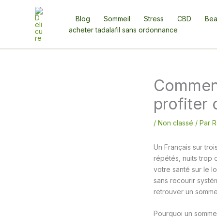
Aller
au
Blog
Sommeil
Stress
CBD
Bea
contenu
acheter tadalafil sans ordonnance
Comment
profiter
/
Non classé
/ Par
R
Un Français sur troi
répétés, nuits trop
votre santé sur le l
sans recourir syst
retrouver un sommeil
Pourquoi un sommeil