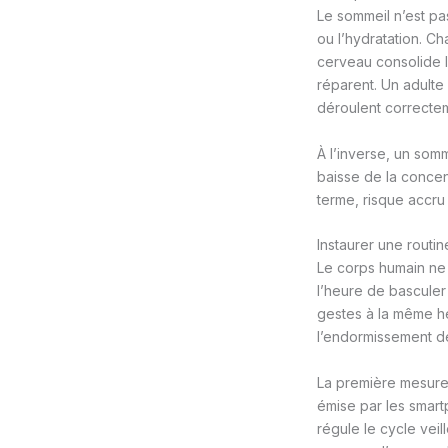
Le sommeil n’est pa
ou l’hydratation. C
cerveau consolide l
réparent. Un adult
déroulent correcte
À l’inverse, un somm
baisse de la concent
terme, risque accru
Instaurer une routi
Le corps humain ne 
l’heure de basculer
gestes à la même he
l’endormissement de
La première mesure 
émise par les smart
régule le cycle vei