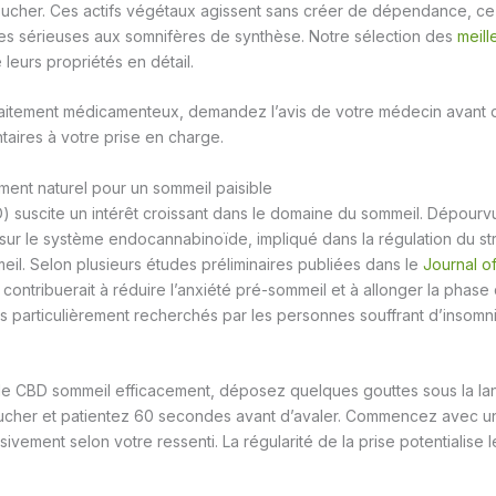
coucher. Ces actifs végétaux agissent sans créer de dépendance, ce 
lles sérieuses aux somnifères de synthèse. Notre sélection des
meill
leurs propriétés en détail.
traitement médicamenteux, demandez l’avis de votre médecin avant 
aires à votre prise en charge.
ent naturel pour un sommeil paisible
) suscite un intérêt croissant dans le domaine du sommeil. Dépourvu
t sur le système endocannabinoïde, impliqué dans la régulation du st
il. Selon plusieurs études préliminaires publiées dans le
Journal of
 contribuerait à réduire l’anxiété pré-sommeil et à allonger la phas
s particulièrement recherchés par les personnes souffrant d’insomn
uile CBD sommeil efficacement, déposez quelques gouttes sous la l
oucher et patientez 60 secondes avant d’avaler. Commencez avec u
ement selon votre ressenti. La régularité de la prise potentialise le