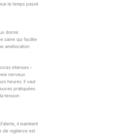
minue le temps passé
ux dormir.
 saine qui facilite
ne amélioration
cices intenses –
stème nerveux
rs heures. Il vaut
 douces pratiquées
la tension
alerte, il maintient
 de vigilance est