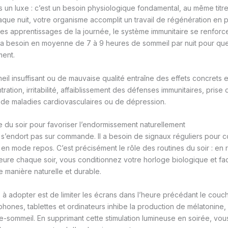
s un luxe : c’est un besoin physiologique fondamental, au même titre
haque nuit, votre organisme accomplit un travail de régénération en 
es apprentissages de la journée, le système immunitaire se renforce 
e a besoin en moyenne de 7 à 9 heures de sommeil par nuit pour qu
ment.
eil insuffisant ou de mauvaise qualité entraîne des effets concrets 
ration, irritabilité, affaiblissement des défenses immunitaires, prise 
 de maladies cardiovasculaires ou de dépression.
ne du soir pour favoriser l’endormissement naturellement
s’endort pas sur commande. Il a besoin de signaux réguliers pour c
 en mode repos. C’est précisément le rôle des routines du soir : en
ure chaque soir, vous conditionnez votre horloge biologique et faci
 manière naturelle et durable.
à adopter est de limiter les écrans dans l’heure précédant le couch
phones, tablettes et ordinateurs inhibe la production de mélatonine,
lle-sommeil. En supprimant cette stimulation lumineuse en soirée, vo