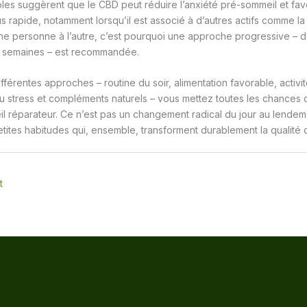
les suggèrent que le CBD peut réduire l’anxiété pré-sommeil et fav
 rapide, notamment lorsqu’il est associé à d’autres actifs comme la
une personne à l’autre, c’est pourquoi une approche progressive – dos
x semaines – est recommandée.
fférentes approches – routine du soir, alimentation favorable, activi
du stress et compléments naturels – vous mettez toutes les chances 
l réparateur. Ce n’est pas un changement radical du jour au lendem
etites habitudes qui, ensemble, transforment durablement la qualité d
t