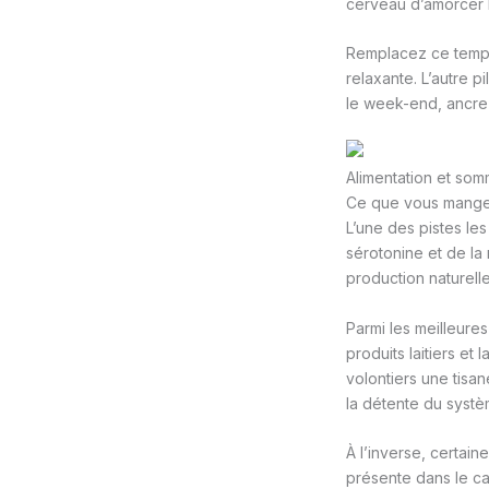
cerveau d’amorcer 
Remplacez ce temps 
relaxante. L’autre p
le week-end, ancre 
Alimentation et somm
Ce que vous mangez 
L’une des pistes le
sérotonine et de la
production naturell
Parmi les meilleures
produits laitiers et 
volontiers une tisan
la détente du systè
À l’inverse, certain
présente dans le caf