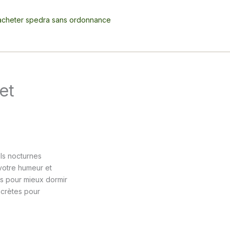
acheter spedra sans ordonnance
et
ils nocturnes
votre humeur et
ées pour mieux dormir
ncrètes pour