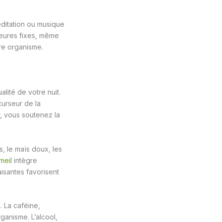
éditation ou musique
 heures fixes, même
re organisme.
ité de votre nuit.
curseur de la
r, vous soutenez la
s, le maïs doux, les
meil
intègre
aisantes favorisent
. La caféine,
ganisme. L’alcool,