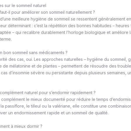
s sur le sommeil naturel
ut-il pour améliorer son sommeil naturellement ?
 d’une meilleure hygiène de sommeil se ressentent généralement en
cteur déterminant : c’est la répétition des bonnes habitudes – heures 
daptée – qui recalibre durablement l’horloge biologique et améliore l
 terme.
un bon sommeil sans médicaments ?
rité des cas, oui. Les approches naturelles – hygiène du sommeil, g
 de mélatonine et de plantes – permettent de résoudre des troubl
 cas d’insomnie sévère ou persistante depuis plusieurs semaines, un
r complément naturel pour s’endormir rapidement ?
le complément le mieux documenté pour réduire le temps d’endormi
 passiflore, le tilleul ou la valériane, elle constitue une combinaiso
uver un endormissement rapide et un sommeil de qualité.
aiment à mieux dormir ?