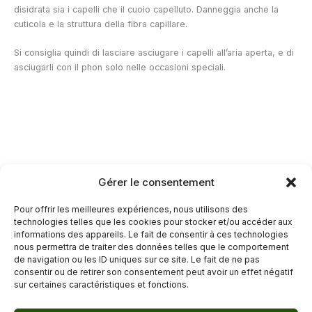
disidrata sia i capelli che il cuoio capelluto. Danneggia anche la
cuticola e la struttura della fibra capillare.
Si consiglia quindi di lasciare asciugare i capelli all’aria aperta, e di
asciugarli con il phon solo nelle occasioni speciali.
Gérer le consentement
—
Pour offrir les meilleures expériences, nous utilisons des
Guarda il nostro video sulle 9 migliori vitamine per i capelli:
technologies telles que les cookies pour stocker et/ou accéder aux
informations des appareils. Le fait de consentir à ces technologies
nous permettra de traiter des données telles que le comportement
de navigation ou les ID uniques sur ce site. Le fait de ne pas
←
Articolo precedente
Articolo successivo
→
consentir ou de retirer son consentement peut avoir un effet négatif
sur certaines caractéristiques et fonctions.