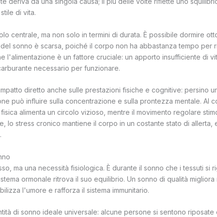
e deriva da una singola causa; il più delle volte riflette uno squilibri
tile di vita.
olo centrale, ma non solo in termini di durata. È possibile dormire ott
tà del sonno è scarsa, poiché il corpo non ha abbastanza tempo per r
 l'alimentazione è un fattore cruciale: un apporto insufficiente di vi
 carburante necessario per funzionare.
impatto diretto anche sulle prestazioni fisiche e cognitive: persino 
zione può influire sulla concentrazione e sulla prontezza mentale. Al co
 fisica alimenta un circolo vizioso, mentre il movimento regolare stim
ine, lo stress cronico mantiene il corpo in un costante stato di allerta
.
onno
sso, ma una necessità fisiologica. È durante il sonno che i tessuti si
sistema ormonale ritrova il suo equilibrio. Un sonno di qualità migliora
ilizza l'umore e rafforza il sistema immunitario.
tità di sonno ideale universale: alcune persone si sentono riposate