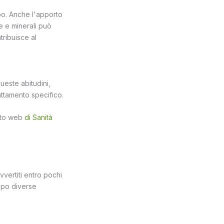
po. Anche l'apporto
e e minerali può
tribuisce al
ueste abitudini,
attamento specifico.
sito web
di Sanità
vertiti entro pochi
dopo diverse