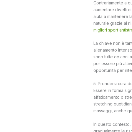
Contrariamente a qua
aumentare i livelli 
aiuta a mantenere la
naturale grazie al ri
migliori sport antist
La chiave non è tant
allenamento intenso 
sono tutte opzioni 
per essere più attiv
opportunità per inte
5. Prendersi cura de
Essere in forma sign
affaticamento o stre
stretching quotidiano
massaggi, anche quel
In questo contesto, 
gradualmente le ris