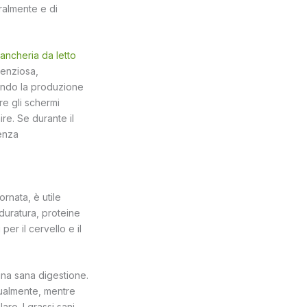
ralmente e di
iancheria da letto
lenziosa,
cando la produzione
re gli schermi
re. Se durante il
enza
ornata, è utile
 duratura, proteine
er il cervello e il
 una sana digestione.
adualmente, mentre
re. I grassi sani,