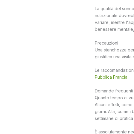
La qualità del sonn
nutrizionale dovreb
variare, mentre l'ap
benessere mentale, c
Precauzioni
Una stanchezza pers
giustifica una visit
Le raccomandazioni g
Pubblica Francia
.
Domande frequenti
Quanto tempo ci vuol
Alcuni effetti, com
giorni. Altri, come 
settimane di pratica
È assolutamente nec