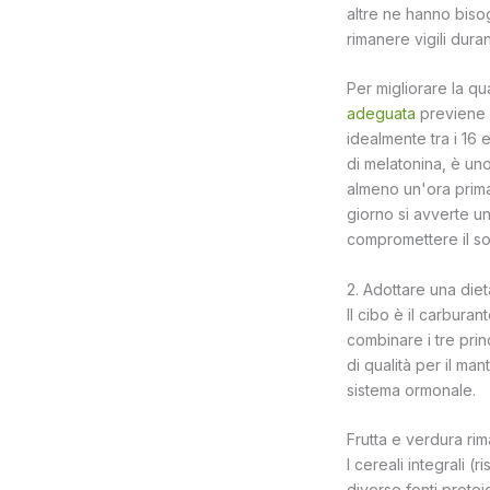
altre ne hanno biso
rimanere vigili duran
Per migliorare la qu
adeguata
previene l
idealmente tra i 16 
di melatonina, è uno
almeno un'ora prima 
giorno si avverte u
compromettere il so
2. Adottare una diet
Il cibo è il carbura
combinare i tre prin
di qualità per il ma
sistema ormonale.
Frutta e verdura rim
I cereali integrali 
diverse fonti protei