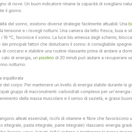
gno di nove. Un buon indicatore rimane la capacità di svegliarsi natu
te il giorno.
alità del sonno, esistono diverse strategie facilmente attuabili. Una
b
a tensione e i risvegli notturni. Una camera da letto fresca, buia e si
e i 19 °C, favorisce il sonno. La luce blu emessa dagli schermi, bloc
 dei principali fattori che disturbano il sonno: è consigliabile spegne
di coricarsi e stabilire una routine rilassante prima di andare a dormi
n calo di energia, un
pisolino
di 20 minuti può aiutare a recuperare s
nno notturno.
a equilibrata
nte del corpo. Per mantenere un livello di energia stabile durante la gi
cipali gruppi di macronutrienti: carboidrati complessi per un'energia
ntenimento della massa muscolare e il senso di sazietà, e grassi buoni p
angono alleati essenziali, ricchi di vitamine e fibre che favoriscono
(riso integrale, pasta integrale, pane integrale) rilasciano energia gr
che (pesce, uova, legumi, tofu) aiutano a mantenere la massa muscola