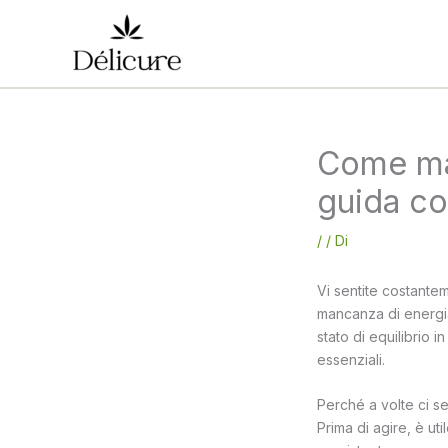
Vai
al
contenuto
Come man
guida co
/
/ Di
Vi sentite costant
mancanza di energia 
stato di equilibrio 
essenziali.
Perché a volte ci s
Prima di agire, è u