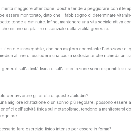
o merita maggiore attenzione, poiché tende a peggiorare con il tem
be essere monitorato, dato che il fabbisogno di determinate vitamin
petito tende a diminuire. Infine, mantenere una vita sociale attiva con
he rimane un pilastro essenziale della vitalità generale.
istente e inspiegabile, che non migliora nonostante l'adozione di q
a medica al fine di escludere una causa sottostante che richieda un tr
enerali sull'attività fisica e sull'alimentazione sono disponibili sul 
e per avvertire gli effetti di queste abitudini?
e una migliore idratazione o un sonno più regolare, possono essere av
i benefici dell'attività fisica sul metabolismo, tendono a manifestarsi 
 regolare.
essario fare esercizio fisico intenso per essere in forma?