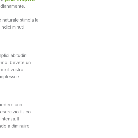
tidianamente.
 naturale stimola la
ndici minuti
plici abitudini
sonno, bevete un
re il vostro
omplessi e
chiedere una
esercizio fisico
ntensa. Il
de a diminuire