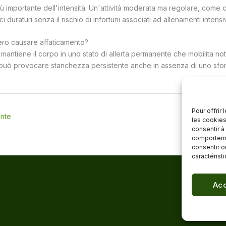
iù importante dell'intensità. Un'attività moderata ma regolare, come
i duraturi senza il rischio di infortuni associati ad allenamenti intensiv
ero causare affaticamento?
o mantiene il corpo in uno stato di allerta permanente che mobilita not
 può provocare stanchezza persistente anche in assenza di uno sfor
Pour offrir
ente
Ar
les cookies
consentir à
comportemen
consentir o
caractérist
Acc