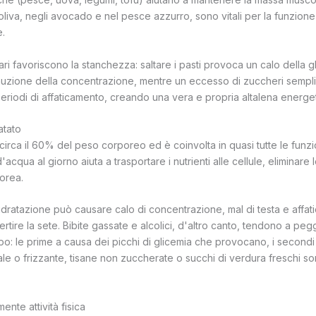
'oliva, negli avocado e nel pesce azzurro, sono vitali per la funzion
e.
tari favoriscono la stanchezza: saltare i pasti provoca un calo della g
nuzione della concentrazione, mentre un eccesso di zuccheri semplic
periodi di affaticamento, creando una vera e propria altalena energet
atato
circa il 60% del peso corporeo ed è coinvolta in quasi tutte le funzi
i d'acqua al giorno aiuta a trasportare i nutrienti alle cellule, eliminare
orea.
idratazione può causare calo di concentrazione, mal di testa e affa
rtire la sete. Bibite gassate e alcolici, d'altro canto, tendono a peg
o: le prime a causa dei picchi di glicemia che provocano, i secondi 
le o frizzante, tisane non zuccherate o succhi di verdura freschi so
ente attività fisica