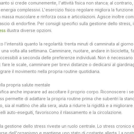
nto si crede comunemente, l'attività fisica non stanca; al contrario,
di energia complessivi. L'esercizio fisico regolare migliora la funzion
 massa muscolare e rinforza ossa e articolazioni. Agisce inoltre com
lascio di endorfine. Per consigli specifici sulla gestione dello stress, i
ress
illustra diverse opzioni.
o l'intensità quanto la regolarità: trenta minuti di camminata al giorn
una volta alla settimana. Camminare, nuotare, andare in bicicletta, f
accessibili a seconda delle preferenze individuali. Non è necessario
i: fare le scale, camminare per brevi distanze o dedicarsi al giardina
grare il movimento nella propria routine quotidiana.
lla propria salute mentale
ifica anche imparare ad ascoltare il proprio corpo. Riconoscere i se
ss permette di adattare la propria routine prima che subentri la sta
, sia al mattino che alla sera, aiuta a ridurre la rigidità e a migliorare
li auto-eseguiti, favoriscono il rilassamento e la circolazione.
la gestione dello stress riveste un ruolo centrale. Lo stress cronico
orse dell'organismo e mantiene uno stato di costante allerta. La nost