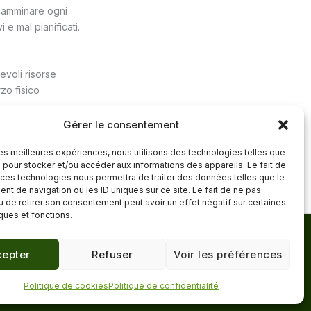
 camminare ogni
i e mal pianificati.
evoli risorse
zo fisico
Gérer le consentement
 les meilleures expériences, nous utilisons des technologies telles que
ticolo successivo
→
 pour stocker et/ou accéder aux informations des appareils. Le fait de
 ces technologies nous permettra de traiter des données telles que le
t de navigation ou les ID uniques sur ce site. Le fait de ne pas
u de retirer son consentement peut avoir un effet négatif sur certaines
iques et fonctions.
Mentions légales
·
epter
Refuser
Voir les préférences
Confidentialité
·
Contact
Politique de cookies
Politique de confidentialité