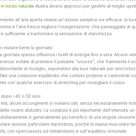
s in modo naturale
illustra diversi approcci per gestirlo al meglio quo
armente all'aria aperta rimane un'azione semplice ma efficace: la luce
nina e l'aria fresca migliora l'ossigenazione. Una passeggiata di qui
re sufficiente a trasformare la sensazione di stanchezza.
r iniziare bene la giornata
 la giornata spesso influenza i livelli di energia fino a sera. Alcune sem
ferenza: evitate di premere il pulsante "snooze", che frammenta il 
bondante al risveglio, esponetevi alla luce naturale per sincronizza
 fate una colazione equilibrata che combini proteine e carboidrati c
e con qualche esercizio di stretching per risvegliare il corpo.
 dopo i 40 o 50 anni
età, alcuni accorgimenti si rivelano utili, senza necessariamente ri
elle nostre abitudini. La costanza è più importante dell'intensità: un 
tidianamente è generalmente più benefico di una singola sessione i
lare assume particolare importanza, poiché la massa muscolare ten
tà, con ripercussioni sul metabolismo e sull'equilibrio ormonale.