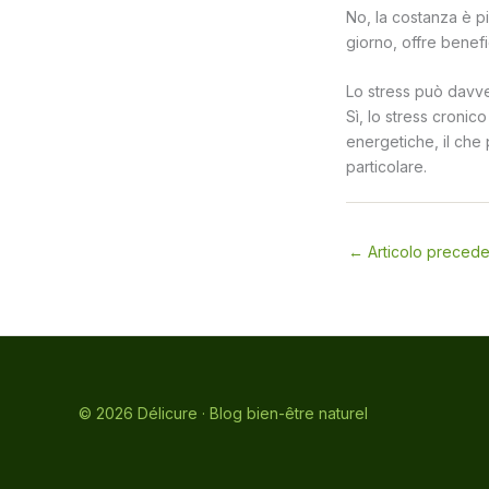
No, la costanza è p
giorno, offre benefic
Lo stress può davv
Sì, lo stress cronic
energetiche, il che
particolare.
←
Articolo preced
© 2026 Délicure · Blog bien-être naturel