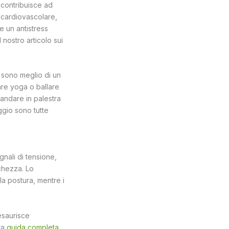
 contribuisce ad
e cardiovascolare,
e un antistress
l nostro articolo sui
o sono meglio di un
are yoga o ballare
 andare in palestra
ggio sono tutte
gnali di tensione,
nchezza. Lo
 la postura, mentre i
 esaurisce
ra
guida completa