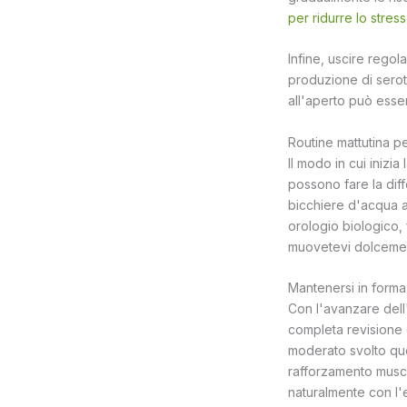
per ridurre lo stres
Infine, uscire regol
produzione di seroto
all'aperto può esse
Routine mattutina pe
Il modo in cui inizia
possono fare la dif
bicchiere d'acqua ab
orologio biologico,
muovetevi dolcement
Mantenersi in forma
Con l'avanzare dell'
completa revisione d
moderato svolto quo
rafforzamento musco
naturalmente con l'e