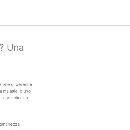
o? Una
zione di perenne
a malattie: è uno
ini semplici ma
 stanchezza