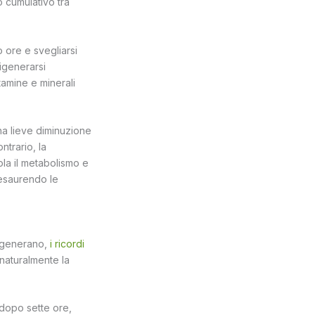
o cumulativo tra
o ore e svegliarsi
igenerarsi
tamine e minerali
una lieve diminuzione
ntrario, la
ola il metabolismo e
, esaurendo le
 rigenerano,
i ricordi
 naturalmente la
 dopo sette ore,