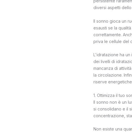
persistente rarament
diversi aspetti dello s
Il sonno gioca un ru
esausti se la quali
correttamente. Anche
priva le cellule del
L'idratazione ha un 
dei livelli di idrata
mancanza di attività
la circolazione. Inf
riserve energetiche
1. Ottimizza il tuo s
Il sonno non è un lu
si consolidano e il 
concentrazione, stab
Non esiste una quan