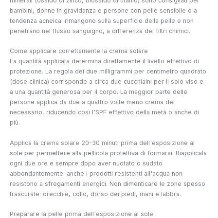
minerali (ossido di zinco, biossido di titanio) sono consigliati per
bambini, donne in gravidanza e persone con pelle sensibile o a
tendenza acneica: rimangono sulla superficie della pelle e non
penetrano nel flusso sanguigno, a differenza dei filtri chimici.
Come applicare correttamente la crema solare
La quantità applicata determina direttamente il livello effettivo di
protezione. La regola dei due milligrammi per centimetro quadrato
(dose clinica) corrisponde a circa due cucchiaini per il solo viso e
a una quantità generosa per il corpo. La maggior parte delle
persone applica da due a quattro volte meno crema del
necessario, riducendo così l'SPF effettivo della metà o anche di
più.
Applica la crema solare 20-30 minuti prima dell'esposizione al
sole per permettere alla pellicola protettiva di formarsi. Riapplicala
ogni due ore e sempre dopo aver nuotato o sudato
abbondantemente: anche i prodotti resistenti all'acqua non
resistono a sfregamenti energici. Non dimenticare le zone spesso
trascurate: orecchie, collo, dorso dei piedi, mani e labbra.
Preparare la pelle prima dell'esposizione al sole