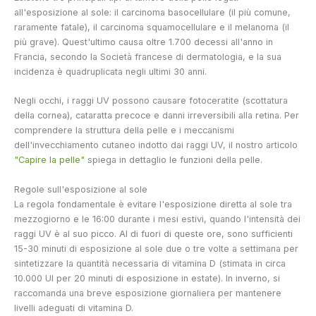
all'esposizione al sole: il carcinoma basocellulare (il più comune,
raramente fatale), il carcinoma squamocellulare e il melanoma (il
più grave). Quest'ultimo causa oltre 1.700 decessi all'anno in
Francia, secondo la Società francese di dermatologia, e la sua
incidenza è quadruplicata negli ultimi 30 anni.
Negli occhi, i raggi UV possono causare fotoceratite (scottatura
della cornea), cataratta precoce e danni irreversibili alla retina. Per
comprendere la struttura della pelle e i meccanismi
dell'invecchiamento cutaneo indotto dai raggi UV, il nostro articolo
"Capire la pelle"
spiega in dettaglio le funzioni della pelle.
Regole sull'esposizione al sole
La regola fondamentale è evitare l'esposizione diretta al sole tra
mezzogiorno e le 16:00 durante i mesi estivi, quando l'intensità dei
raggi UV è al suo picco. Al di fuori di queste ore, sono sufficienti
15-30 minuti di esposizione al sole due o tre volte a settimana per
sintetizzare la quantità necessaria di vitamina D (stimata in circa
10.000 UI per 20 minuti di esposizione in estate). In inverno, si
raccomanda una breve esposizione giornaliera per mantenere
livelli adeguati di vitamina D.