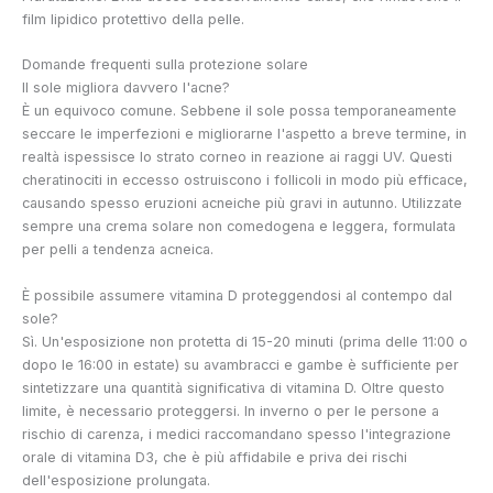
film lipidico protettivo della pelle.
Domande frequenti sulla protezione solare
Il sole migliora davvero l'acne?
È un equivoco comune. Sebbene il sole possa temporaneamente
seccare le imperfezioni e migliorarne l'aspetto a breve termine, in
realtà ispessisce lo strato corneo in reazione ai raggi UV. Questi
cheratinociti in eccesso ostruiscono i follicoli in modo più efficace,
causando spesso eruzioni acneiche più gravi in autunno. Utilizzate
sempre una crema solare non comedogena e leggera, formulata
per pelli a tendenza acneica.
È possibile assumere vitamina D proteggendosi al contempo dal
sole?
Sì. Un'esposizione non protetta di 15-20 minuti (prima delle 11:00 o
dopo le 16:00 in estate) su avambracci e gambe è sufficiente per
sintetizzare una quantità significativa di vitamina D. Oltre questo
limite, è necessario proteggersi. In inverno o per le persone a
rischio di carenza, i medici raccomandano spesso l'integrazione
orale di vitamina D3, che è più affidabile e priva dei rischi
dell'esposizione prolungata.