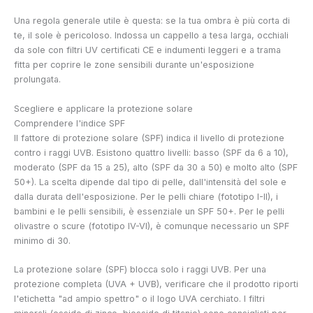
Una regola generale utile è questa: se la tua ombra è più corta di
te, il sole è pericoloso. Indossa un cappello a tesa larga, occhiali
da sole con filtri UV certificati CE e indumenti leggeri e a trama
fitta per coprire le zone sensibili durante un'esposizione
prolungata.
Scegliere e applicare la protezione solare
Comprendere l'indice SPF
Il fattore di protezione solare (SPF) indica il livello di protezione
contro i raggi UVB. Esistono quattro livelli: basso (SPF da 6 a 10),
moderato (SPF da 15 a 25), alto (SPF da 30 a 50) e molto alto (SPF
50+). La scelta dipende dal tipo di pelle, dall'intensità del sole e
dalla durata dell'esposizione. Per le pelli chiare (fototipo I-II), i
bambini e le pelli sensibili, è essenziale un SPF 50+. Per le pelli
olivastre o scure (fototipo IV-VI), è comunque necessario un SPF
minimo di 30.
La protezione solare (SPF) blocca solo i raggi UVB. Per una
protezione completa (UVA + UVB), verificare che il prodotto riporti
l'etichetta "ad ampio spettro" o il logo UVA cerchiato. I filtri