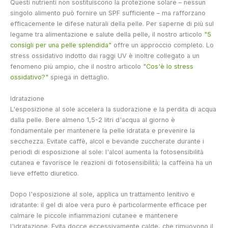
Questi nutrienti non sostituiscono la protezione solare – nessun
singolo alimento può fornire un SPF sufficiente – ma rafforzano
efficacemente le difese naturali della pelle. Per saperne di più sul
legame tra alimentazione e salute della pelle, il nostro articolo
"5
consigli per una pelle splendida"
offre un approccio completo. Lo
stress ossidativo indotto dai raggi UV è inoltre collegato a un
fenomeno più ampio, che il nostro articolo
"Cos'è lo stress
ossidativo?"
spiega in dettaglio.
Idratazione
L'esposizione al sole accelera la sudorazione e la perdita di acqua
dalla pelle. Bere almeno 1,5-2 litri d'acqua al giorno è
fondamentale per mantenere la pelle idratata e prevenire la
secchezza. Evitate caffè, alcol e bevande zuccherate durante i
periodi di esposizione al sole: l'alcol aumenta la fotosensibilità
cutanea e favorisce le reazioni di fotosensibilità; la caffeina ha un
lieve effetto diuretico.
Dopo l'esposizione al sole, applica un trattamento lenitivo e
idratante: il gel di aloe vera puro è particolarmente efficace per
calmare le piccole infiammazioni cutanee e mantenere
l'idratazione. Evita docce eccessivamente calde, che rimuovono il