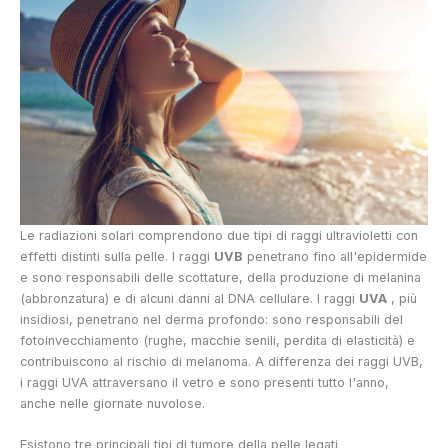
Le radiazioni solari comprendono due tipi di raggi ultravioletti con
effetti distinti sulla pelle. I raggi
UVB
penetrano fino all'epidermide
e sono responsabili delle scottature, della produzione di melanina
(abbronzatura) e di alcuni danni al DNA cellulare. I raggi
UVA
, più
insidiosi, penetrano nel derma profondo: sono responsabili del
fotoinvecchiamento (rughe, macchie senili, perdita di elasticità) e
contribuiscono al rischio di melanoma. A differenza dei raggi UVB,
i raggi UVA attraversano il vetro e sono presenti tutto l'anno,
anche nelle giornate nuvolose.
Esistono tre principali tipi di tumore della pelle legati