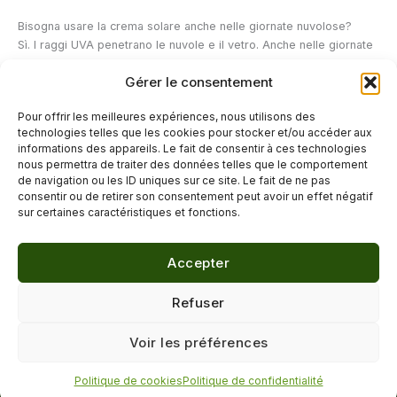
Bisogna usare la crema solare anche nelle giornate nuvolose?
Sì. I raggi UVA penetrano le nuvole e il vetro. Anche nelle giornate
nuvolose, l'80% dei raggi UV raggiunge comunque la superficie
Gérer le consentement
della pelle. La regola fondamentale è: non appena c'è luce, i raggi
UVA sono presenti. In estate, si raccomanda una crema solare con
Pour offrir les meilleures expériences, nous utilisons des
un SPF minimo di 30 anche in assenza di sole visibile durante le
technologies telles que les cookies pour stocker et/ou accéder aux
attività all'aperto.
informations des appareils. Le fait de consentir à ces technologies
nous permettra de traiter des données telles que le comportement
de navigation ou les ID uniques sur ce site. Le fait de ne pas
←
Articolo precedente
Articolo successivo
→
consentir ou de retirer son consentement peut avoir un effet négatif
sur certaines caractéristiques et fonctions.
Accepter
© 2026 Délicure · Blog bien-être naturel
Refuser
Mentions légales
·
Confidentialité
·
Voir les préférences
Contact
Politique de cookies
Politique de confidentialité