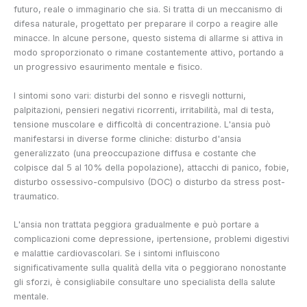
futuro, reale o immaginario che sia. Si tratta di un meccanismo di
difesa naturale, progettato per preparare il corpo a reagire alle
minacce. In alcune persone, questo sistema di allarme si attiva in
modo sproporzionato o rimane costantemente attivo, portando a
un progressivo esaurimento mentale e fisico.
I sintomi sono vari: disturbi del sonno e risvegli notturni,
palpitazioni, pensieri negativi ricorrenti, irritabilità, mal di testa,
tensione muscolare e difficoltà di concentrazione. L'ansia può
manifestarsi in diverse forme cliniche: disturbo d'ansia
generalizzato (una preoccupazione diffusa e costante che
colpisce dal 5 al 10% della popolazione), attacchi di panico, fobie,
disturbo ossessivo-compulsivo (DOC) o disturbo da stress post-
traumatico.
L'ansia non trattata peggiora gradualmente e può portare a
complicazioni come depressione, ipertensione, problemi digestivi
e malattie cardiovascolari. Se i sintomi influiscono
significativamente sulla qualità della vita o peggiorano nonostante
gli sforzi, è consigliabile consultare uno specialista della salute
mentale.