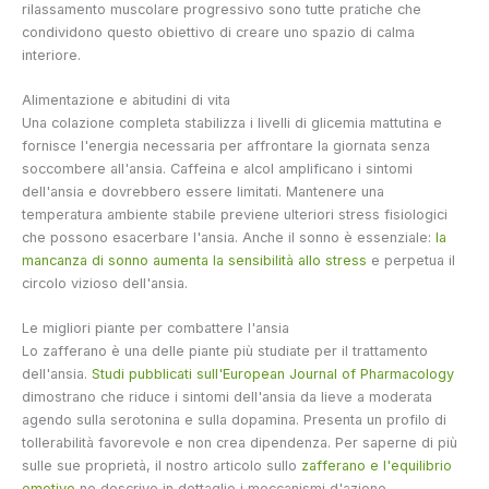
rilassamento muscolare progressivo sono tutte pratiche che
condividono questo obiettivo di creare uno spazio di calma
interiore.
Alimentazione e abitudini di vita
Una colazione completa stabilizza i livelli di glicemia mattutina e
fornisce l'energia necessaria per affrontare la giornata senza
soccombere all'ansia. Caffeina e alcol amplificano i sintomi
dell'ansia e dovrebbero essere limitati. Mantenere una
temperatura ambiente stabile previene ulteriori stress fisiologici
che possono esacerbare l'ansia. Anche il sonno è essenziale:
la
mancanza di sonno aumenta la sensibilità allo stress
e perpetua il
circolo vizioso dell'ansia.
Le migliori piante per combattere l'ansia
Lo zafferano è una delle piante più studiate per il trattamento
dell'ansia.
Studi pubblicati sull'European Journal of Pharmacology
dimostrano che riduce i sintomi dell'ansia da lieve a moderata
agendo sulla serotonina e sulla dopamina. Presenta un profilo di
tollerabilità favorevole e non crea dipendenza. Per saperne di più
sulle sue proprietà, il nostro articolo sullo
zafferano e l'equilibrio
emotivo
ne descrive in dettaglio i meccanismi d'azione.