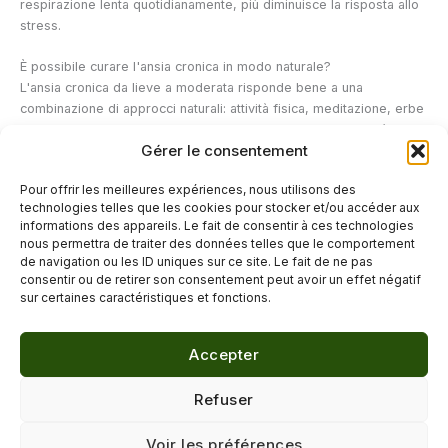
respirazione lenta quotidianamente, più diminuisce la risposta allo
stress.
È possibile curare l'ansia cronica in modo naturale?
L'ansia cronica da lieve a moderata risponde bene a una
combinazione di approcci naturali: attività fisica, meditazione, erbe
adattogene e miglioramento del sonno. Per le forme gravi, è
Gérer le consentement
necessario un supporto terapeutico (TCC, EMDR per i traumi). Gli
approcci naturali possono essere utilizzati come complemento per
Pour offrir les meilleures expériences, nous utilisons des
migliorare la qualità del sonno, ridurre i livelli di cortisolo e favorire
technologies telles que les cookies pour stocker et/ou accéder aux
la regolazione emotiva.
informations des appareils. Le fait de consentir à ces technologies
nous permettra de traiter des données telles que le comportement
de navigation ou les ID uniques sur ce site. Le fait de ne pas
←
Articolo precedente
Articolo successivo
→
consentir ou de retirer son consentement peut avoir un effet négatif
sur certaines caractéristiques et fonctions.
Accepter
© 2026 Délicure · Blog bien-être naturel
Refuser
Mentions légales
·
Confidentialité
·
Voir les préférences