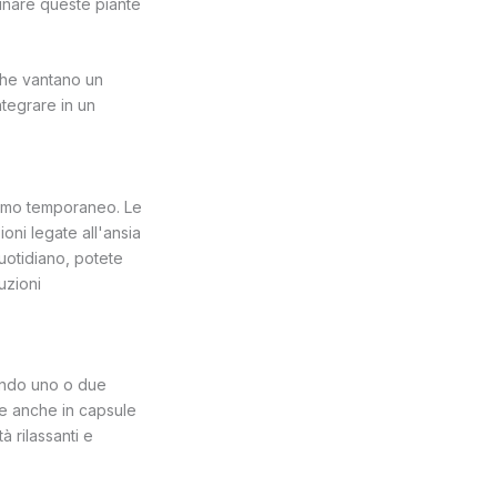
inare queste piante
che vantano un
ntegrare in un
sismo temporaneo. Le
oni legate all'ansia
uotidiano, potete
uzioni
zando uno o due
ile anche in capsule
 rilassanti e