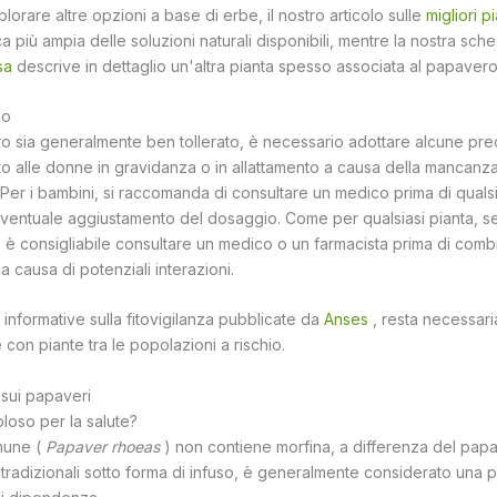
lorare altre opzioni a base di erbe, il nostro articolo sulle
migliori 
 più ampia delle soluzioni naturali disponibili, mentre la nostra sche
sa
descrive in dettaglio un'altra pianta spesso associata al papavero n
so
 sia generalmente ben tollerato, è necessario adottare alcune preca
ato alle donne in gravidanza o in allattamento a causa della mancanza d
 Per i bambini, si raccomanda di consultare un medico prima di qualsias
eventuale aggiustamento del dosaggio. Come per qualsiasi pianta, se
è consigliabile consultare un medico o un farmacista prima di comb
, a causa di potenziali interazioni.
nformative sulla fitovigilanza pubblicate da
Anses
, resta necessari
con piante tra le popolazioni a rischio.
sui papaveri
loso per la salute?
mune (
Papaver rhoeas
) non contiene morfina, a differenza del pap
i tradizionali sotto forma di infuso, è generalmente considerato una