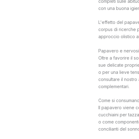
completi sulle abit
con una buona igie
L'effetto del papa
corpus di ricerche p
approccio olistico a
Papavero e nervosis
Oltre a favorire il 
sue delicate proprie
o per una lieve ten
consultare il nostro 
complementari.
Come si consumano 
Il papavero viene c
cucchiaini per tazza
o come componente d
concilianti del sonn