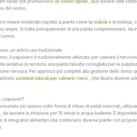
udini serali che promuovono
un sonno rapido
, può essere utile comb
ne del sonno.
vero rimane moderato rispetto a piante come
la rodiola
o la melissa, 
iù ampio. Si tratta principalmente di una pianta complementare, da i
l sonno.
mo: un antico uso tradizionale
sonno, il papavero è tradizionalmente utilizzato per calmare il nervo
tà sedative lo rendono una pianta talvolta consigliata per le palpitazi
sione nervosa. Per approcci più completi alla gestione dello stress q
articolo sui
rimedi naturali per calmare i nervi
, che illustra diverse sol
i papaveri?
onsumato più spesso sotto forma di infuso di petali essiccati, utiliz
, da lasciare in infusione per 10 minuti in acqua bollente. È disponib
i integratori alimentari che combinano diverse piante con proprietà
o.