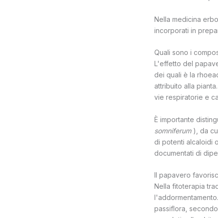
Nella medicina erbor
incorporati in prep
Quali sono i compost
L'effetto del papave
dei quali è la rhoe
attribuito alla pian
vie respiratorie e ca
È importante distin
somniferum
), da cu
di potenti alcaloidi
documentati di dipen
Il papavero favorisc
Nella fitoterapia tr
l'addormentamento. V
passiflora, secondo 