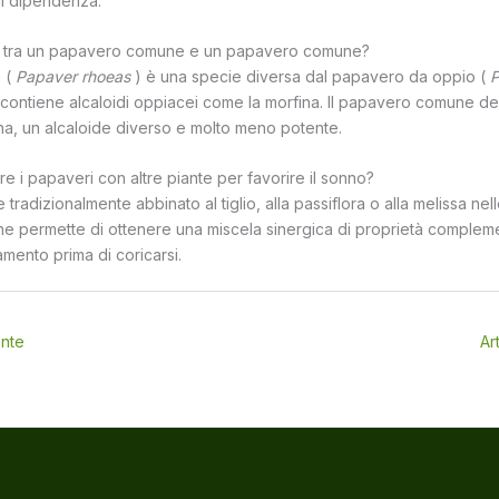
di dipendenza.
za tra un papavero comune e un papavero comune?
 (
Papaver rhoeas
) è una specie diversa dal papavero da oppio (
P
 contiene alcaloidi oppiacei come la morfina. Il papavero comune dev
na, un alcaloide diverso e molto meno potente.
e i papaveri con altre piante per favorire il sonno?
 tradizionalmente abbinato al tiglio, alla passiflora o alla melissa nell
 permette di ottenere una miscela sinergica di proprietà compleme
samento prima di coricarsi.
ente
Ar