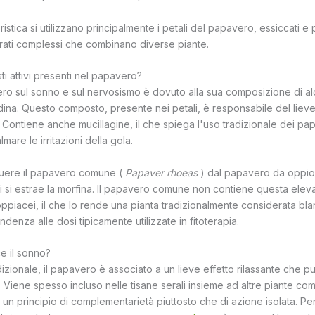
istica si utilizzano principalmente i petali del papavero, essiccati e p
arati complessi che combinano diverse piante.
i attivi presenti nel papavero?
ro sul sonno e sul nervosismo è dovuto alla sua composizione di alcal
adina. Questo composto, presente nei petali, è responsabile del lieve
ta. Contiene anche mucillagine, il che spiega l'uso tradizionale dei pap
lmare le irritazioni della gola.
guere il papavero comune (
Papaver rhoeas
) dal papavero da oppio
i si estrae la morfina. Il papavero comune non contiene questa ele
 oppiacei, il che lo rende una pianta tradizionalmente considerata bla
denza alle dosi tipicamente utilizzate in fitoterapia.
e il sonno?
adizionale, il papavero è associato a un lieve effetto rilassante che p
iene spesso incluso nelle tisane serali insieme ad altre piante come i
un principio di complementarietà piuttosto che di azione isolata. Per