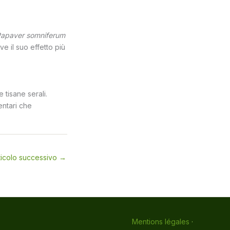
apaver somniferum
e il suo effetto più
e tisane serali.
ntari che
ticolo successivo
→
Mentions légales
·