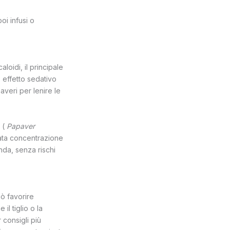
oi infusi o
oidi, il principale
 effetto sedativo
averi per lenire le
 (
Papaver
vata concentrazione
nda, senza rischi
uò favorire
l tiglio o la
 consigli più