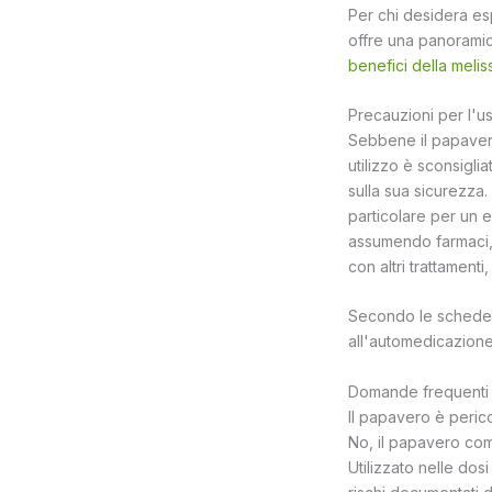
Per chi desidera esp
offre una panoramica
benefici della melis
Precauzioni per l'u
Sebbene il papavero
utilizzo è sconsigli
sulla sua sicurezza.
particolare per un 
assumendo farmaci, 
con altri trattamenti
Secondo le schede i
all'automedicazione 
Domande frequenti 
Il papavero è perico
No, il papavero co
Utilizzato nelle dos