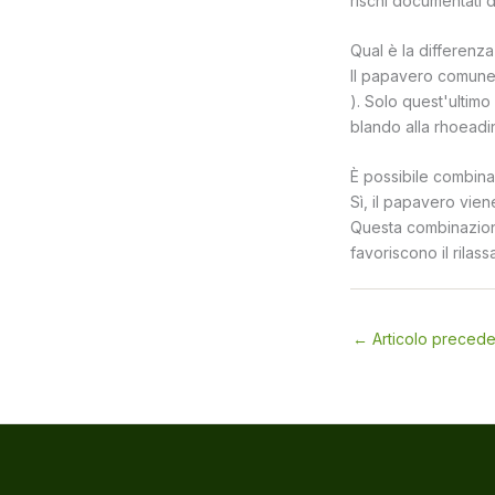
rischi documentati 
Qual è la differen
Il papavero comune
). Solo quest'ultimo
blando alla rhoeadi
È possibile combinar
Sì, il papavero viene
Questa combinazione
favoriscono il rilas
←
Articolo preced