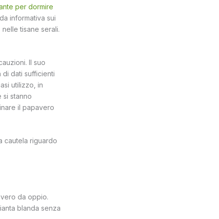
piante per dormire
da informativa sui
elle tisane serali.
uzioni. Il suo
i dati sufficienti
i utilizzo, in
 si stanno
inare il papavero
a cautela riguardo
avero da oppio.
 pianta blanda senza