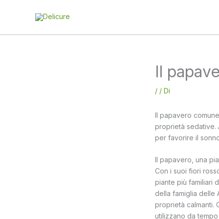
Vai
al
contenuto
Il papave
/
/ Di
Il papavero comune
proprietà sedative.
per favorire il sonn
Il papavero, una pia
Con i suoi fiori ros
piante più familiar
della famiglia delle
proprietà calmanti. G
utilizzano da tempo 