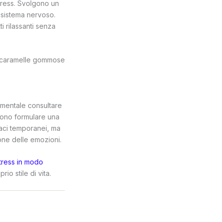
ress.
Svolgono un
l sistema nervoso.
ti rilassanti senza
damentale consultare
sono formulare una
maci temporanei, ma
one delle emozioni.
stress in modo
io stile di vita.