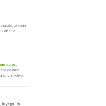
sionale, tensioni
 il disagio
emicranie
,
bero destare
ilibrio emotivo.
,
lo yoga
,
la