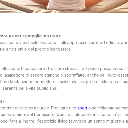
rare a gestire meglio lo stress
ress non è inevitabile. Esistono molti approcci naturali ed efficaci per
prie emozioni e del proprio benessere.
ccettazione. Riconoscere di essere stressati è il primo passo verso i
o di ammettere di essere stanche o sopraffatte, anche se l'auto-oss
tare la situazione permette di analizzarla meglio e di attuare cambi
i serenità nella vita quotidiana.
tali
n potente antistress naturale. Praticare uno
sport
o semplicemente cam
 i famosi ormoni del benessere. Queste molecole forniscono un'imme
ono l'ansia. Inoltre, l'esercizio fisico favorisce un sonno migliore e m