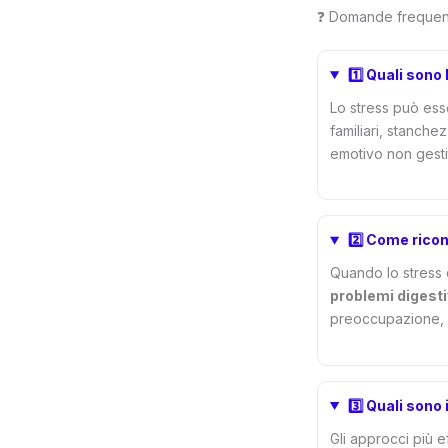
❓ Domande frequenti
1️⃣ Quali sono 
Lo stress può esse
familiari, stanche
emotivo non gestito
2️⃣ Come rico
Quando lo stress 
problemi digesti
preoccupazione, po
3️⃣ Quali sono 
Gli approcci più e