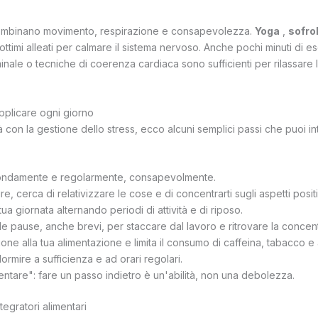
combinano movimento, respirazione e consapevolezza.
Yoga
,
sofro
ttimi alleati per calmare il sistema nervoso. Anche pochi minuti di es
nale o tecniche di coerenza cardiaca sono sufficienti per rilassare l
applicare ogni giorno
tà con la gestione dello stress, ecco alcuni semplici passi che puoi 
ondamente e regolarmente, consapevolmente.
re, cerca di relativizzare le cose e di concentrarti sugli aspetti positi
ua giornata alternando periodi di attività e di riposo.
le pause, anche brevi, per staccare dal lavoro e ritrovare la concen
one alla tua alimentazione e limita il consumo di caffeina, tabacco e 
dormire a sufficienza e ad orari regolari.
lentare": fare un passo indietro è un'abilità, non una debolezza.
ntegratori alimentari