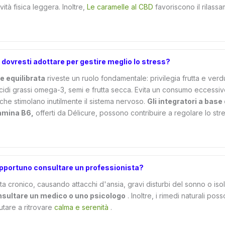
ività fisica leggera. Inoltre,
Le caramelle al CBD
favoriscono il rilass
a dovresti adottare per gestire meglio lo stress?
e equilibrata
riveste un ruolo fondamentale: privilegia frutta e ver
cidi grassi omega-3, semi e frutta secca. Evita un consumo eccessivo
, che stimolano inutilmente il sistema nervoso.
Gli integratori a base
amina B6,
offerti da Délicure, possono contribuire a regolare lo str
opportuno consultare un professionista?
ta cronico, causando attacchi d'ansia, gravi disturbi del sonno o iso
sultare un medico o uno psicologo
. Inoltre, i rimedi naturali poss
utare a ritrovare
calma e serenità
.