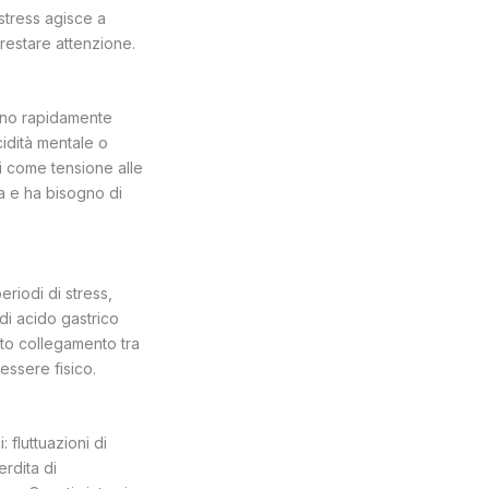
stress agisce a
prestare attenzione.
iono rapidamente
cidità mentale o
ci come tensione alle
a e ha bisogno di
riodi di stress,
di acido gastrico
to collegamento tra
nessere fisico.
: fluttuazioni di
rdita di