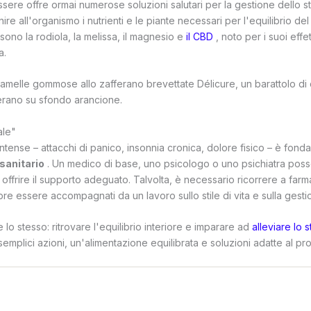
sere offre ormai numerose soluzioni salutari per la gestione dello st
nire all'organismo i nutrienti e le piante necessari per l'equilibrio de
 sono la rodiola, la melissa, il magnesio e
il CBD
, noto per i suoi effet
a.
ale"
 intense – attacchi di panico, insonnia cronica, dolore fisico – è fon
sanitario
. Un medico di base, uno psicologo o uno psichiatra pos
 offrire il supporto adeguato. Talvolta, è necessario ricorrere a far
e essere accompagnati da un lavoro sullo stile di vita e sulla gesti
 lo stesso: ritrovare l'equilibrio interiore e imparare ad
alleviare lo 
emplici azioni, un'alimentazione equilibrata e soluzioni adatte al propr