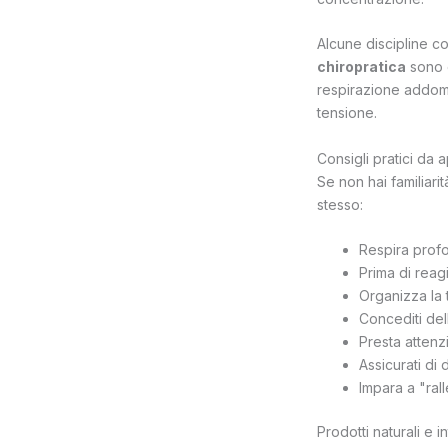
Alcune discipline 
chiropratica
sono o
respirazione addomi
tensione.
Consigli pratici da 
Se non hai familiari
stesso:
Respira prof
Prima di reagi
Organizza la t
Concediti del
Presta attenzi
Assicurati di 
Impara a "ral
Prodotti naturali e i