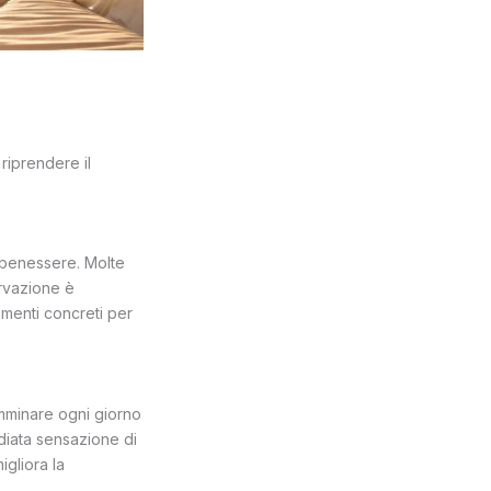
 riprendere il
l benessere. Molte
ervazione è
amenti concreti per
minare ogni giorno
diata sensazione di
igliora la