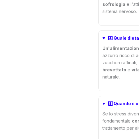
sofrologia
e l'att
sistema nervoso.
4️⃣ Quale diet
Un'alimentazion
azzurro ricco di a
zuccheri raffinati
brevettato
e
vit
naturale.
5️⃣ Quando è 
Se lo stress diven
fondamentale
con
trattamento per ai