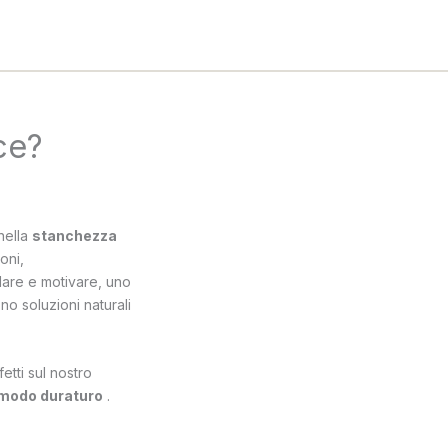
ce?
nella
stanchezza
oni,
lare e motivare, uno
no soluzioni naturali
etti sul nostro
n modo duraturo
.