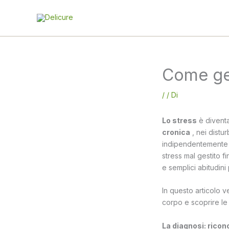
Vai
al
contenuto
Come ges
/
/ Di
Lo stress
è diventa
cronica
, nei distur
indipendentemente d
stress mal gestito f
e semplici abitudini
In questo articolo v
corpo e scoprire le 
La diagnosi: ricon