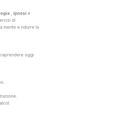
logia
,
ipnosi
e
ercizi di
a mente e ridurre la
intraprendere oggi
vi.
trazione.
alcol.