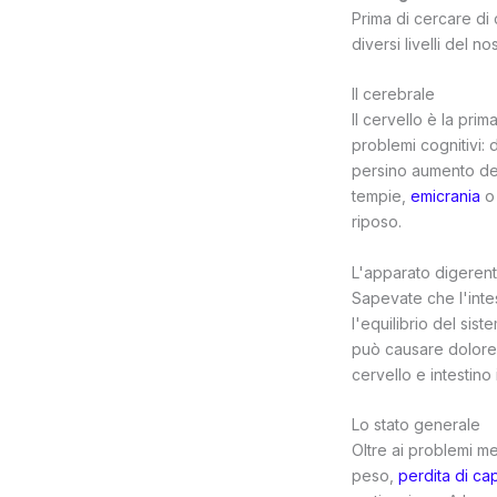
Prima di cercare di
diversi livelli del 
Il cerebrale
Il cervello è la pr
problemi cognitivi: 
persino aumento dell
tempie,
emicrania
o 
riposo.
L'apparato digeren
Sapevate che l'intes
l'equilibrio del si
può causare dolor
cervello e intestino 
Lo stato generale
Oltre ai problemi men
peso,
perdita di cap