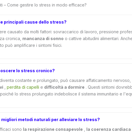
 – Come gestire lo stress in modo efficace?
le principali cause dello stress?
re causato da molti fattori: sovraccarico di lavoro, pressione profes
zza cronica,
mancanza di sonno
o cattive abitudini alimentari. Anche
 può amplificare i sintomi fisici.
noscere lo stress cronico?
diventa costante e prolungato, può causare affaticamento nervoso,
vi
,
perdita di capelli
e
difficoltà a dormire
. Questi sintomi dovreb
iché lo stress prolungato indebolisce il sistema immunitario e l'equ
i migliori metodi naturali per alleviare lo stress?
fficaci sono
la respirazione consapevole
,
la coerenza cardiaca