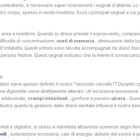
 combatterlo, è necessario saper riconoscere i segnali d'allarme. Lo 
nostro corpo, spesso in modo insidioso. Ecco i principali segnali a cui 
ima area a risentirne. Quando lo stress prende il sopravvento, compa
difficoltà di concentrazione,
vuoti di memoria
, diminuzione della lu
'irritabilità. Questi sintomi sono talvolta accompagnati da dolori fisi
persino febbre. Questi segnali indicano che la mente è sovraccaric
te
tino viene spesso definito il nostro "secondo cervello"? Durante i pe
stema digerente viene direttamente alterato. Un'eccessiva secrezione 
e addominale,
crampi intestinali
, gonfiore e persino
ulcere
. Ques
illustra quanto la gestione dello stress mentale influenzi il nostro be
tali e digestivi, lo stress si manifesta attraverso numerosi segni fisici
elli
, sudorazione eccessiva, calo di energia, disturbi del sonno e pe