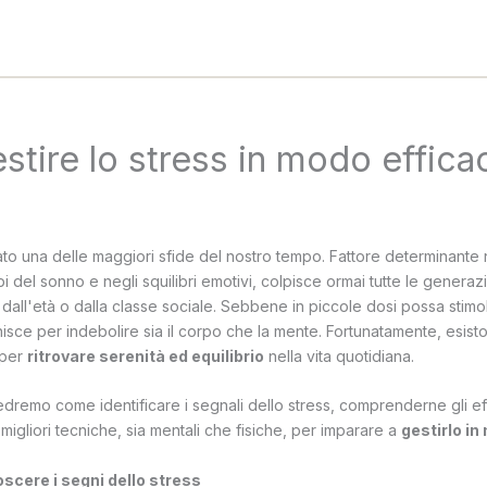
tire lo stress in modo effica
to una delle maggiori sfide del nostro tempo. Fattore determinante 
bi del sonno e negli squilibri emotivi, colpisce ormai tutte le generazi
all'età o dalla classe sociale. Sebbene in piccole dosi possa stimo
inisce per indebolire sia il corpo che la mente. Fortunatamente, esisto
 per
ritrovare serenità ed equilibrio
nella vita quotidiana.
edremo come identificare i segnali dello stress, comprenderne gli eff
migliori tecniche, sia mentali che fisiche, per imparare a
gestirlo i
oscere i segni dello stress