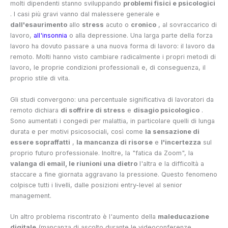
molti dipendenti stanno sviluppando
problemi fisici e psicologici
. I casi più gravi vanno dal malessere generale e
dall'esaurimento
allo
stress
acuto o
cronico
, al sovraccarico di
lavoro,
all'insonnia
o alla depressione. Una larga parte della forza
lavoro ha dovuto passare a una nuova forma di lavoro: il lavoro da
remoto. Molti hanno visto cambiare radicalmente i propri metodi di
lavoro, le proprie condizioni professionali e, di conseguenza, il
proprio stile di vita.
Gli studi convergono: una percentuale significativa di lavoratori da
remoto dichiara
di soffrire di stress
e
disagio psicologico
.
Sono aumentati i congedi per malattia, in particolare quelli di lunga
durata e per motivi psicosociali, così come
la sensazione di
essere sopraffatti
,
la mancanza di risorse
e
l'incertezza
sul
proprio futuro professionale. Inoltre, la "fatica da Zoom", la
valanga di email, le riunioni una dietro
l'altra e la difficoltà a
staccare a fine giornata aggravano la pressione. Questo fenomeno
colpisce tutti i livelli, dalle posizioni entry-level al senior
management.
Un altro problema riscontrato è l'aumento della
maleducazione
digitale
(mancanza di ascolto durante le videoconferenze,