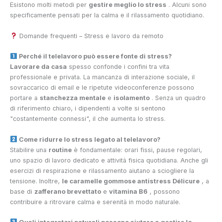
Esistono molti metodi per
gestire meglio lo stress
. Alcuni sono
specificamente pensati per la calma e il rilassamento quotidiano.
Domande frequenti – Stress e lavoro da remoto
Perché il telelavoro può essere fonte di stress?
Lavorare da casa
spesso confonde i confini tra vita
professionale e privata. La mancanza di interazione sociale, il
sovraccarico di email e le ripetute videoconferenze possono
portare a
stanchezza mentale
e
isolamento
. Senza un quadro
di riferimento chiaro, i dipendenti a volte si sentono
"costantemente connessi", il che aumenta lo stress.
Come ridurre lo stress legato al telelavoro?
Stabilire una
routine
è fondamentale: orari fissi, pause regolari,
uno spazio di lavoro dedicato e attività fisica quotidiana. Anche gli
esercizi di respirazione e rilassamento aiutano a sciogliere la
tensione. Inoltre,
le caramelle gommose antistress Délicure
, a
base di
zafferano brevettato
e
vitamina B6
, possono
contribuire a ritrovare calma e serenità in modo naturale.