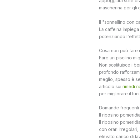
appoggiata sulle bra
mascherina per gli 
Il "sonnellino con c
La caffeina impiega 
potenziando l'effett
Cosa non può fare u
Fare un pisolino mi
Non sostituisce i be
profondo rafforzame
meglio, spesso è seg
articolo sui
rimedi na
per migliorare il tu
Domande frequenti s
Il riposino pomeridi
Il riposino pomeridi
con orari irregolari
elevato carico di l