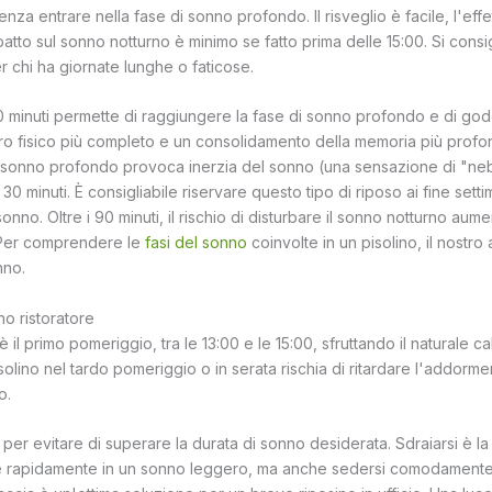
nza entrare nella fase di sonno profondo. Il risveglio è facile, l'effet
atto sul sonno notturno è minimo se fatto prima delle 15:00. Si consigl
r chi ha giornate lunghe o faticose.
0 minuti permette di raggiungere la fase di sonno profondo e di god
ro fisico più completo e un consolidamento della memoria più profon
il sonno profondo provoca inerzia del sonno (una sensazione di "ne
30 minuti. È consigliabile riservare questo tipo di riposo ai fine setti
onno. Oltre i 90 minuti, il rischio di disturbare il sonno notturno aum
. Per comprendere le
fasi del sonno
coinvolte in un pisolino, il nostro
nno.
no ristoratore
è il primo pomeriggio, tra le 13:00 e le 15:00, sfruttando il naturale c
olino nel tardo pomeriggio o in serata rischia di ritardare l'addorm
o.
per evitare di superare la durata di sonno desiderata. Sdraiarsi è la
re rapidamente in un sonno leggero, ma anche sedersi comodamente 