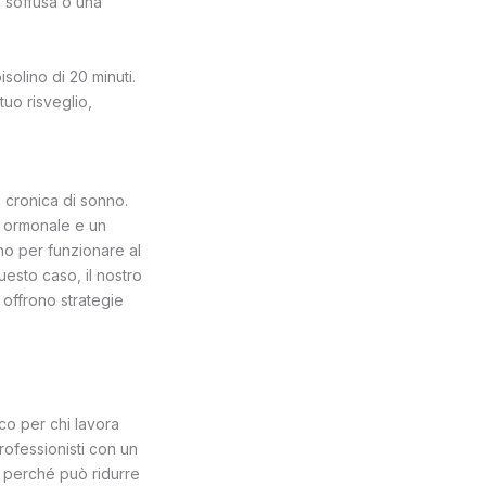
e soffusa o una
solino di 20 minuti.
tuo risveglio,
 cronica di sonno.
io ormonale e un
no per funzionare al
uesto caso, il nostro
offrono strategie
ico per chi lavora
professionisti con un
e perché può ridurre