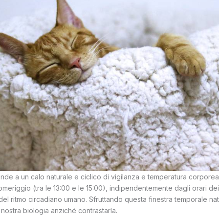
nde a un calo naturale e ciclico di vigilanza e temperatura corporea, 
meriggio (tra le 13:00 e le 15:00), indipendentemente dagli orari dei
el ritmo circadiano umano. Sfruttando questa finestra temporale natu
nostra biologia anziché contrastarla.