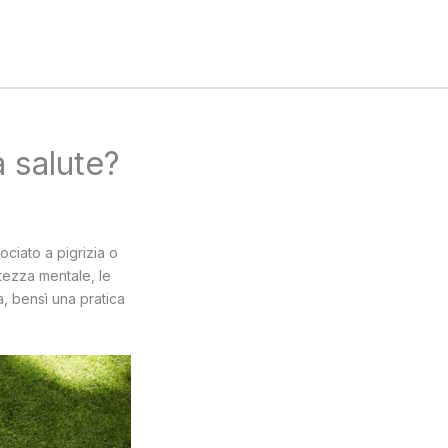
a salute?
ociato a pigrizia o
ntezza mentale, le
, bensì una pratica