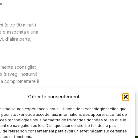
no.
i (oltre 90 minuti)
e è associata a una
i, d'altra parte,
lmente sconsigliati
(risvegli notturni)
za compromettere il
Gérer le consentement
 les meilleures expériences, nous utilisons des technologies telles que
ticolo successivo
→
 pour stocker et/ou accéder aux informations des appareils. Le fait de
 ces technologies nous permettra de traiter des données telles que le
t de navigation ou les ID uniques sur ce site. Le fait de ne pas
u de retirer son consentement peut avoir un effet négatif sur certaines
iques et fonctions.