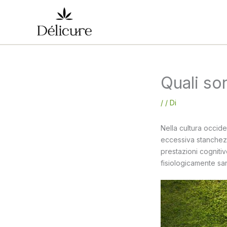
Vai
al
contenuto
Quali son
/
/ Di
Nella cultura occide
eccessiva stanchezza
prestazioni cogniti
fisiologicamente sa