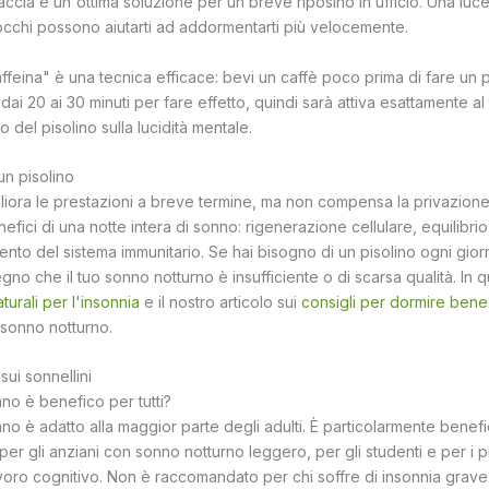
ccia è un'ottima soluzione per un breve riposino in ufficio. Una luc
occhi possono aiutarti ad addormentarti più velocemente.
affeina" è una tecnica efficace: bevi un caffè poco prima di fare un pi
dai 20 ai 30 minuti per fare effetto, quindi sarà attiva esattamente al 
o del pisolino sulla lucidità mentale.
n pisolino
gliora le prestazioni a breve termine, ma non compensa la privazione
nefici di una notte intera di sonno: rigenerazione cellulare, equilibr
nto del sistema immunitario. Se hai bisogno di un pisolino ogni gior
no che il tuo sonno notturno è insufficiente o di scarsa qualità. In q
turali per l'insonnia
e il nostro articolo sui
consigli per dormire bene
o sonno notturno.
ui sonnellini
ano è benefico per tutti?
ano è adatto alla maggior parte degli adulti. È particolarmente benef
, per gli anziani con sonno notturno leggero, per gli studenti e per i 
avoro cognitivo. Non è raccomandato per chi soffre di insonnia grav