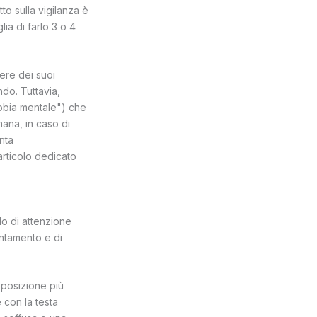
to sulla vigilanza è
ia di farlo 3 o 4
ere dei suoi
do. Tuttavia,
bbia mentale") che
mana, in caso di
enta
 articolo dedicato
alo di attenzione
entamento e di
 posizione più
con la testa