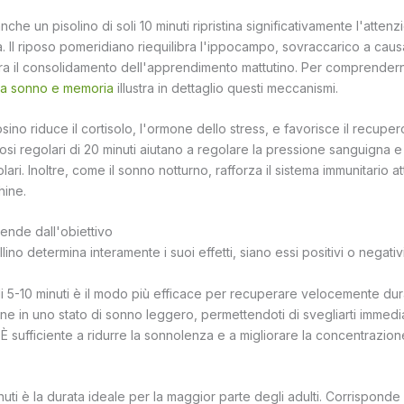
anche un pisolino di soli 10 minuti ripristina significativamente l'atten
tà. Il riposo pomeridiano riequilibra l'ippocampo, sovraccarico a causa
ora il consolidamento dell'apprendimento mattutino. Per comprenderne 
ra sonno e memoria
illustra in dettaglio questi meccanismi.
riposino riduce il cortisolo, l'ormone dello stress, e favorisce il recup
osi regolari di 20 minuti aiutano a regolare la pressione sanguigna e a 
ari. Inoltre, come il sonno notturno, rafforza il sistema immunitario a
hine.
pende dall'obiettivo
ino determina interamente i suoi effetti, siano essi positivi o negativi
i 5-10 minuti è il modo più efficace per recuperare velocemente dur
iene in uno stato di sonno leggero, permettendoti di svegliarti imme
. È sufficiente a ridurre la sonnolenza e a migliorare la concentrazio
nuti è la durata ideale per la maggior parte degli adulti. Corrispond