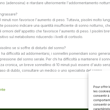
nno (adenosina) e ritardare ulteriormente l'addormentamento nottur
ingrassare?
0 minuti non favorisce l'aumento di peso. Tuttavia, pisolini molto lungh
te possono indicare una quantità insufficiente di sonno notturno, ch
 ormoni dell'appetito che favorisce l'aumento di peso. I pisolini brev
itivo sul metabolismo riducendo i livelli di cortisolo.
isolino se si soffre di disturbi del sonno?
 ha difficoltà ad addormentarsi, i sonnellini pomeridiani sono genera
ressione del sonno serale. Per chi ha difficoltà a mantenere il sonno 
zza cronica, un breve sonnellino di 10 minuti può essere d'aiuto sen
caso di dubbi, consultare un medico o uno specialista del sonno.
Pour offrir
ente
Ar
les cookies
consentir à
comportemen
consentir o
caractérist