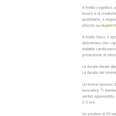
A livello cognitivo, 
lavoro e la creativi
quotidiane, e migli
articolo sui
legami t
A livello fisico, il 
dimostrano che i rip
malattie cardiovascol
produzione di citoc
La durata ideale di
La durata del sonnell
Un breve riposino d
lavorativa. Ti mant
sentirti appesantito
2-3 ore.
Un pisolino di 20 mi