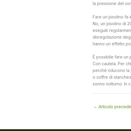
la pressione del so
Fare un pisolino fa 
No, un pisolino di 2
eseguiti regolarmen
disregolazione degli
hanno un effetto pos
È possibile fare un p
Con cautela. Per chi
perché riducono la p
o soffre di stanche
sonno notturno. In 
←
Articolo preced