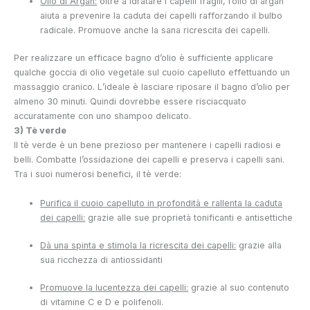
Olio di Argan:
oltre a idratare i capelli fragili, l’olio di argan
aiuta a prevenire la caduta dei capelli rafforzando il bulbo
radicale. Promuove anche la sana ricrescita dei capelli.
Per realizzare un efficace bagno d’olio è sufficiente applicare
qualche goccia di olio vegetale sul cuoio capelluto effettuando un
massaggio cranico. L’ideale è lasciare riposare il bagno d’olio per
almeno 30 minuti. Quindi dovrebbe essere risciacquato
accuratamente con uno shampoo delicato.
3) Tè verde
Il tè verde è un bene prezioso per mantenere i capelli radiosi e
belli. Combatte l’ossidazione dei capelli e preserva i capelli sani.
Tra i suoi numerosi benefici, il tè verde:
Purifica il cuoio capelluto in profondità e rallenta la caduta
dei capelli:
grazie alle sue proprietà tonificanti e antisettiche
Dà una spinta e stimola la ricrescita dei capelli:
grazie alla
sua ricchezza di antiossidanti
Promuove la lucentezza dei capelli:
grazie al suo contenuto
di vitamine C e D e polifenoli.