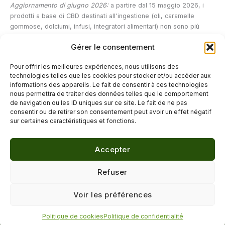
Aggiornamento di giugno 2026:
a partire dal 15 maggio 2026, i
prodotti a base di CBD destinati all'ingestione (oli, caramelle
gommose, dolciumi, infusi, integratori alimentari) non sono più
autorizzati alla vendita in Francia ai sensi del Regolamento europeo
Gérer le consentement
sui nuovi alimenti (NOF). È attualmente pendente un ricorso dinanzi
al Consiglio di Stato; questo articolo verrà aggiornato in base
Pour offrir les meilleures expériences, nous utilisons des
all'esito.
technologies telles que les cookies pour stocker et/ou accéder aux
informations des appareils. Le fait de consentir à ces technologies
nous permettra de traiter des données telles que le comportement
de navigation ou les ID uniques sur ce site. Le fait de ne pas
←
Articolo precedente
Articolo successivo
→
consentir ou de retirer son consentement peut avoir un effet négatif
sur certaines caractéristiques et fonctions.
Accepter
© 2026 Délicure · Blog bien-être naturel
Refuser
Mentions légales
·
Confidentialité
·
Voir les préférences
Contact
Politique de cookies
Politique de confidentialité