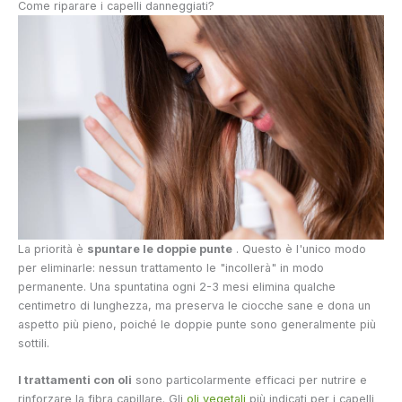
Come riparare i capelli danneggiati?
La priorità è
spuntare le doppie punte
. Questo è l'unico modo
per eliminarle: nessun trattamento le "incollerà" in modo
permanente. Una spuntatina ogni 2-3 mesi elimina qualche
centimetro di lunghezza, ma preserva le ciocche sane e dona un
aspetto più pieno, poiché le doppie punte sono generalmente più
sottili.
I trattamenti con oli
sono particolarmente efficaci per nutrire e
rinforzare la fibra capillare. Gli
oli vegetali
più indicati per i capelli