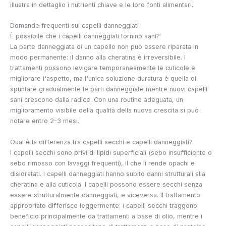
illustra in dettaglio i nutrienti chiave e le loro fonti alimentari.
Domande frequenti sui capelli danneggiati
È possibile che i capelli danneggiati tornino sani?
La parte danneggiata di un capello non può essere riparata in
modo permanente: il danno alla cheratina è irreversibile. I
trattamenti possono levigare temporaneamente le cuticole e
migliorare l'aspetto, ma l'unica soluzione duratura è quella di
spuntare gradualmente le parti danneggiate mentre nuovi capelli
sani crescono dalla radice. Con una routine adeguata, un
miglioramento visibile della qualità della nuova crescita si può
notare entro 2-3 mesi.
Qual è la differenza tra capelli secchi e capelli danneggiati?
I capelli secchi sono privi di lipidi superficiali (sebo insufficiente o
sebo rimosso con lavaggi frequenti), il che li rende opachi e
disidratati. I capelli danneggiati hanno subito danni strutturali alla
cheratina e alla cuticola. I capelli possono essere secchi senza
essere strutturalmente danneggiati, e viceversa. Il trattamento
appropriato differisce leggermente: i capelli secchi traggono
beneficio principalmente da trattamenti a base di olio, mentre i