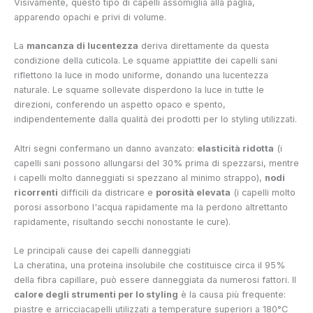
Visivamente, questo tipo di capelli assomiglia alla paglia,
apparendo opachi e privi di volume.
La
mancanza di lucentezza
deriva direttamente da questa
condizione della cuticola. Le squame appiattite dei capelli sani
riflettono la luce in modo uniforme, donando una lucentezza
naturale. Le squame sollevate disperdono la luce in tutte le
direzioni, conferendo un aspetto opaco e spento,
indipendentemente dalla qualità dei prodotti per lo styling utilizzati.
Altri segni confermano un danno avanzato:
elasticità ridotta
(i
capelli sani possono allungarsi del 30% prima di spezzarsi, mentre
i capelli molto danneggiati si spezzano al minimo strappo),
nodi
ricorrenti
difficili da districare e
porosità elevata
(i capelli molto
porosi assorbono l'acqua rapidamente ma la perdono altrettanto
rapidamente, risultando secchi nonostante le cure).
Le principali cause dei capelli danneggiati
La cheratina, una proteina insolubile che costituisce circa il 95%
della fibra capillare, può essere danneggiata da numerosi fattori. Il
calore degli strumenti per lo styling
è la causa più frequente:
piastre e arricciacapelli utilizzati a temperature superiori a 180°C