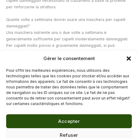
capelli danneggiati necessitano di trattamenti a base di proteine
per rinforzarne la struttura.
Quante volte a settimana dovrei usare una maschera per capelli
danneggiati?
Una maschera nutriente una o due volte a settimana è
generalmente sufficiente per capelli moderatamente danneggiati.
Per capelli molto porosi e gravemente danneggiati, si può
alternare una maschera nutriente con un trattamento proteico (a
Gérer le consentement
base di cheratina idrolizzata o amminoacidi) per nutrire e
rinforzare la struttura del capello. Utilizzare una maschera più di
Pour offrir les meilleures expériences, nous utilisons des
due volte a settimana rischia di sovraccaricare i capelli,
technologies telles que les cookies pour stocker et/ou accéder aux
appesantendoli e conferendo loro un aspetto opaco.
informations des appareils. Le fait de consentir à ces technologies
nous permettra de traiter des données telles que le comportement
de navigation ou les ID uniques sur ce site. Le fait de ne pas
←
Articolo precedente
Articolo successivo
→
consentir ou de retirer son consentement peut avoir un effet négatif
sur certaines caractéristiques et fonctions.
Accepter
© 2026 Délicure · Blog bien-être naturel
Refuser