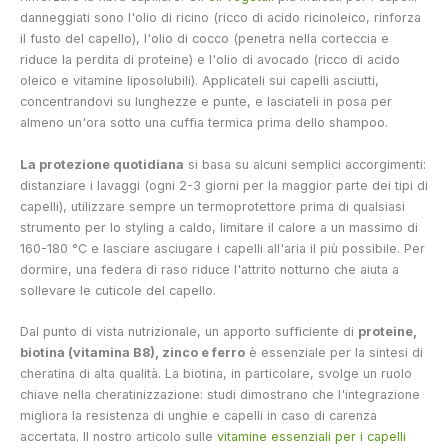
danneggiati sono l'olio di ricino (ricco di acido ricinoleico, rinforza
il fusto del capello), l'olio di cocco (penetra nella corteccia e
riduce la perdita di proteine) e l'olio di avocado (ricco di acido
oleico e vitamine liposolubili). Applicateli sui capelli asciutti,
concentrandovi su lunghezze e punte, e lasciateli in posa per
almeno un'ora sotto una cuffia termica prima dello shampoo.
La protezione quotidiana
si basa su alcuni semplici accorgimenti:
distanziare i lavaggi (ogni 2-3 giorni per la maggior parte dei tipi di
capelli), utilizzare sempre un termoprotettore prima di qualsiasi
strumento per lo styling a caldo, limitare il calore a un massimo di
160-180 °C e lasciare asciugare i capelli all'aria il più possibile. Per
dormire, una federa di raso riduce l'attrito notturno che aiuta a
sollevare le cuticole del capello.
Dal punto di vista nutrizionale, un apporto sufficiente di
proteine,
biotina (vitamina B8), zinco e ferro
è essenziale per la sintesi di
cheratina di alta qualità. La biotina, in particolare, svolge un ruolo
chiave nella cheratinizzazione: studi dimostrano che l'integrazione
migliora la resistenza di unghie e capelli in caso di carenza
accertata. Il nostro articolo sulle
vitamine essenziali per i capelli