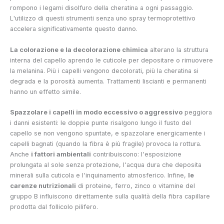
rompono i legami disolfuro della cheratina a ogni passaggio.
L'utilizzo di questi strumenti senza uno spray termoprotettivo
accelera significativamente questo danno.
La colorazione e la decolorazione chimica
alterano la struttura
interna del capello aprendo le cuticole per depositare o rimuovere
la melanina. Più i capelli vengono decolorati, più la cheratina si
degrada e la porosità aumenta. Trattamenti liscianti e permanenti
hanno un effetto simile.
Spazzolare i capelli in modo eccessivo o aggressivo
peggiora
i danni esistenti: le doppie punte risalgono lungo il fusto del
capello se non vengono spuntate, e spazzolare energicamente i
capelli bagnati (quando la fibra è più fragile) provoca la rottura.
Anche
i fattori ambientali
contribuiscono: l'esposizione
prolungata al sole senza protezione, l'acqua dura che deposita
minerali sulla cuticola e l'inquinamento atmosferico. Infine,
le
carenze nutrizionali
di proteine, ferro, zinco o vitamine del
gruppo B influiscono direttamente sulla qualità della fibra capillare
prodotta dal follicolo pilifero.