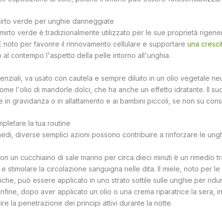
mirto verde per unghie danneggiate
 mirto verde è tradizionalmente utilizzato per le sue proprietà rigene
. È noto per favorire il rinnovamento cellulare e supportare
una cresci
 al contempo l'aspetto della pelle intorno all'unghia.
ssenziali, va usato con cautela e sempre diluito in un olio vegetale ne
ome l'olio di mandorle dolci, che ha anche un effetto idratante. Il suo
 in gravidanza o in allattamento e ai bambini piccoli, se non su cons
mpletare la tua routine
imedi, diverse semplici azioni possono contribuire a rinforzare le ungh
n un cucchiaino di sale marino per circa dieci minuti è un rimedio t
 e stimolare la circolazione sanguigna nelle dita. Il miele, noto per l
eriche, può essere applicato in uno strato sottile sulle unghie per ridu
. Infine, dopo aver applicato un olio o una crema riparatrice la sera, 
re la penetrazione dei principi attivi durante la notte.