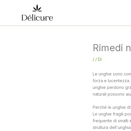
Vai
al
contenuto
Rimedi na
/
/ Di
Le unghie sono comp
forza e lucentezza
unghie perdono grad
naturali possono aiu
Perché le unghie di
Le unghie fragili po
frequente di smalti 
struttura dell'unghi