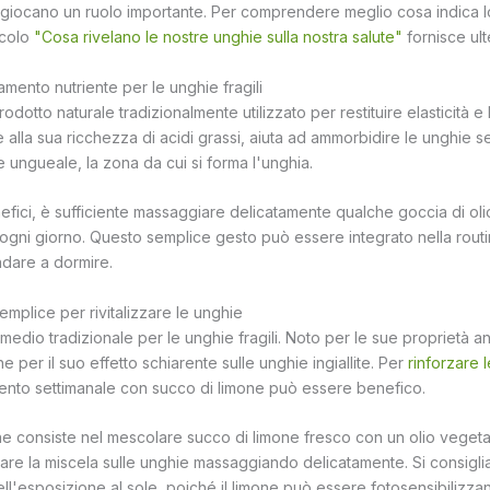
 giocano un ruolo importante. Per comprendere meglio cosa indica lo
icolo
"Cosa rivelano le nostre unghie sulla nostra salute"
fornisce ult
tamento nutriente per le unghie fragili
rodotto naturale tradizionalmente utilizzato per restituire elasticità e
ie alla sua ricchezza di acidi grassi, aiuta ad ammorbidire le unghie s
e ungueale, la zona da cui si forma l'unghia.
fici, è sufficiente massaggiare delicatamente qualche goccia di olio
ogni giorno. Questo semplice gesto può essere integrato nella routi
dare a dormire.
emplice per rivitalizzare le unghie
rimedio tradizionale per le unghie fragili. Noto per le sue proprietà ant
e per il suo effetto schiarente sulle unghie ingiallite. Per
rinforzare 
mento settimanale con succo di limone può essere benefico.
e consiste nel mescolare succo di limone fresco con un olio vegetal
care la miscela sulle unghie massaggiando delicatamente. Si consigli
ll'esposizione al sole, poiché il limone può essere fotosensibilizzan