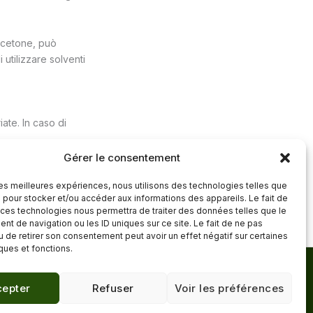
 acetone, può
 utilizzare solventi
iate. In caso di
Gérer le consentement
 les meilleures expériences, nous utilisons des technologies telles que
ticolo successivo
→
 pour stocker et/ou accéder aux informations des appareils. Le fait de
 ces technologies nous permettra de traiter des données telles que le
t de navigation ou les ID uniques sur ce site. Le fait de ne pas
u de retirer son consentement peut avoir un effet négatif sur certaines
iques et fonctions.
Mentions légales
·
epter
Refuser
Voir les préférences
Confidentialité
·
Contact