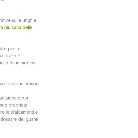
rative sulle unghie
ta più sana delle
utro prima
 utilizzo è
iglio di un medico.
ie fragili nel tempo.
radizionale per
e sue proprietà
rre le sfaldamenti e
indossare dei guanti