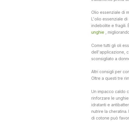
Olio essenziale di 
L'olio essenziale di
indebolite e fragili
unghie
, migliorando
Come tutti gli oli e
dell'applicazione, c
sconsigliato a donne
Altri consigli per co
Oltre a questi tre r
Un impacco caldo co
rinforzare le unghie
idratanti e antibatt
nutrire la cheratina
di cotone può favori