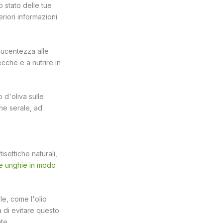
 stato delle tue
eriori informazioni.
 lucentezza alle
ecche e a nutrire in
 d'oliva sulle
ne serale, ad
isettiche naturali,
le unghie in modo
e, come l'olio
a di evitare questo
te.