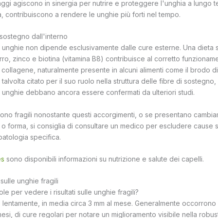
aggi agiscono in sinergia per nutrire e proteggere l'unghia a lungo t
a, contribuiscono a rendere le unghie più forti nel tempo.
i sostegno dall'interno
 unghie non dipende esclusivamente dalle cure esterne. Una dieta 
erro, zinco e biotina (vitamina B8) contribuisce al corretto funzionam
l collagene, naturalmente presente in alcuni alimenti come il brodo d
talvolta citato per il suo ruolo nella struttura delle fibre di sostegno
lle unghie debbano ancora essere confermati da ulteriori studi.
ono fragili nonostante questi accorgimenti, o se presentano cambiamen
 o forma, si consiglia di consultare un medico per escludere cause s
atologia specifica.
es
sono disponibili informazioni su nutrizione e salute dei capelli.
ulle unghie fragili
e per vedere i risultati sulle unghie fragili?
 lentamente, in media circa 3 mm al mese. Generalmente occorrono 
si, di cure regolari per notare un miglioramento visibile nella robu