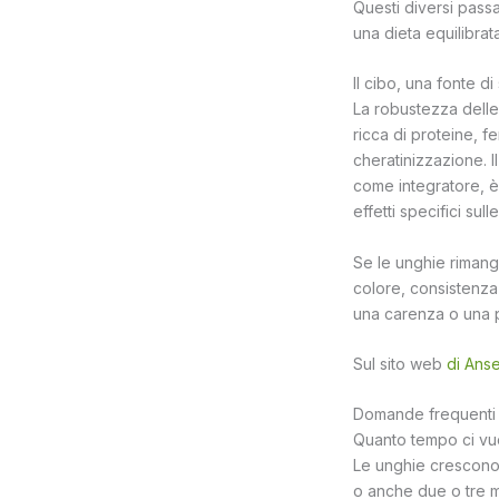
Questi diversi pass
una dieta equilibrat
Il cibo, una fonte d
La robustezza delle
ricca di proteine, f
cheratinizzazione. I
come integratore, è 
effetti specifici su
Se le unghie rimang
colore, consistenza
una carenza o una p
Sul sito web
di Ans
Domande frequenti s
Quanto tempo ci vuol
Le unghie crescono
o anche due o tre me