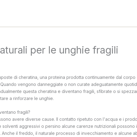
turali per le unghie fragili
oste di cheratina, una proteina prodotta continuamente dal corpo 
. Quando vengono danneggiate o non curate adeguatamente quotid
ualmente questa cheratina e diventano fragili, sfibrate o si spezzan
tare a rinforzare le unghie.
ventano fragili?
ssono avere diverse cause. Il contatto ripetuto con l'acqua e i prodot
e solventi aggressivi o persino alcune carenze nutrizionali possono 
a. Anche il freddo, il naturale processo di invecchiamento e alcune a