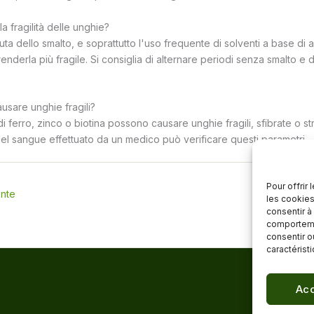
a fragilità delle unghie?
uta dello smalto, e soprattutto l'uso frequente di solventi a base di
enderla più fragile. Si consiglia di alternare periodi senza smalto e di
sare unghie fragili?
i ferro, zinco o biotina possono causare unghie fragili, sfibrate o str
l sangue effettuato da un medico può verificare questi parametri.
Pour offrir
ente
Ar
les cookies
consentir à
comportemen
consentir o
caractérist
Acc