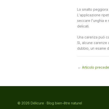
Lo smalto peggiora l
L'applicazione ripet
seccare l'unghia e r
delicati.
Una carenza può cau
Sì, alcune carenze d
dubbio, un esame de
←
Articolo preced
© 2026 Délicure · Blog bien-être naturel