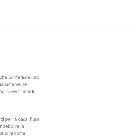
che conferisce loro
ianamente, le
o. Diversi rimedi
ti per la casa, l'uso
indebolire la
bitudini come