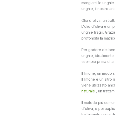
mangiarsi le unghie
unghie, il nostro art
Olio d'oliva, un trat
L'olio d'oliva è un p
unghie fragili. Graz
profondità la matric
Per godere dei bene
unghie, idealmente 
esempio prima di an
Il limone, un modo s
Il limone è un altro 
viene utilizzato anch
naturale
, un tratta
Il metodo più comun
d'oliva, e poi appli
trattamento prima de