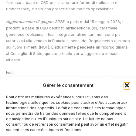
farmaco a base di CBD per alcune rare forme di epilessia) è
rimborsabile, e solo con prescrizione medica specialistica.
Aggiornamento di giugno 2026:
a partire dal 15 maggio 2026, i
prodotti a base di CBD destinati all'ingestione (oli, caramelle
gommose, dolciumi, infusi, integratori alimentari) non sono più
autorizzati alla vendita in Francia ai sensi del Regolamento europeo
sui nuovi alimenti (NOF). È attualmente pendente un ricorso dinanzi
al Consiglio di Stato; questo articolo verrà aggiornato in base
all'esito.
Fonti
La guida quotidiana del farmacista.
Prodotti a base di CBD in
Gérer le consentement
farmacia: il mercato è in forte espansione.
lequotidiendupharmacien.fr
Pour offrir les meilleures expériences, nous utilisons des
ANS.
CBD (cannabidiolo).
anses.fr
technologies telles que les cookies pour stocker et/ou accéder aux
ANSM.
Cannabis medica.
ansm.sante.fr
informations des appareils. Le fait de consentir à ces technologies
nous permettra de traiter des données telles que le comportement
de navigation ou les ID uniques sur ce site. Le fait de ne pas
←
Articolo precedente
Articolo successivo
→
consentir ou de retirer son consentement peut avoir un effet négatif
sur certaines caractéristiques et fonctions.