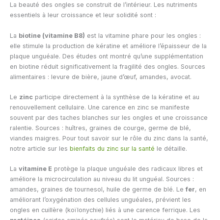
La beauté des ongles se construit de l’intérieur. Les nutriments
essentiels à leur croissance et leur solidité sont :
La
biotine (vitamine B8)
est la vitamine phare pour les ongles :
elle stimule la production de kératine et améliore l’épaisseur de la
plaque unguéale. Des études ont montré qu’une supplémentation
en biotine réduit significativement la fragilité des ongles. Sources
alimentaires : levure de bière, jaune d’œuf, amandes, avocat.
Le
zinc
participe directement à la synthèse de la kératine et au
renouvellement cellulaire. Une carence en zinc se manifeste
souvent par des taches blanches sur les ongles et une croissance
ralentie. Sources : huîtres, graines de courge, germe de blé,
viandes maigres. Pour tout savoir sur le rôle du zinc dans la santé,
notre article sur les
bienfaits du zinc sur la santé
le détaille.
La
vitamine E
protège la plaque unguéale des radicaux libres et
améliore la microcirculation au niveau du lit unguéal. Sources :
amandes, graines de tournesol, huile de germe de blé. Le
fer
, en
améliorant l’oxygénation des cellules unguéales, prévient les
ongles en cuillère (koïlonychie) liés à une carence ferrique. Les