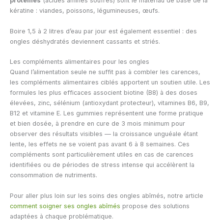
protéines
(acides aminés soufrés) sont le matériau de base de la
kératine : viandes, poissons, légumineuses, œufs.
Boire 1,5 à 2 litres d’eau par jour est également essentiel : des
ongles déshydratés deviennent cassants et striés.
Les compléments alimentaires pour les ongles
Quand l’alimentation seule ne suffit pas à combler les carences,
les compléments alimentaires ciblés apportent un soutien utile. Les
formules les plus efficaces associent biotine (B8) à des doses
élevées, zinc, sélénium (antioxydant protecteur), vitamines B6, B9,
B12 et vitamine E. Les gummies représentent une forme pratique
et bien dosée, à prendre en cure de 3 mois minimum pour
observer des résultats visibles — la croissance unguéale étant
lente, les effets ne se voient pas avant 6 à 8 semaines. Ces
compléments sont particulièrement utiles en cas de carences
identifiées ou de périodes de stress intense qui accélèrent la
consommation de nutriments.
Pour aller plus loin sur les soins des ongles abîmés, notre article
comment soigner ses ongles abîmés
propose des solutions
adaptées à chaque problématique.