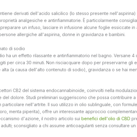
ntiene derivati dell'acido salicilico (lo stesso presente nell'aspirina)
roprietà analgesiche e antinfiammatorie. È particolarmente consiglia
er preparare un infuso, lasciare in infusione alcune foglie essiccate i
persone allergiche all'aspirina, donne in gravidanza e bambini.
ato di sodio
dio ha un effetto rilassante e antinfiammatorio nel bagno. Versane 4 
iti per circa 30 minuti. Non risciacquare dopo per preservarne gli effe
 alta (a causa dell'alto contenuto di sodio), gravidanza o se hai men
ecettori CB2 del sistema endocannabinoide, coinvolti nella modulazi
 del dolore. Studi preliminari suggeriscono che possa contribuire a r
n particolare nell'artrite. Il suo utilizzo in olio sublinguale, con formu
lloro, menta piperita), offre un interessante approccio complementar
canismo d'azione, il nostro articolo sui
benefici dell'olio di CBD
pre
r adulti; sconsigliato a chi assume anticoagulanti senza consultare u