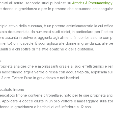
ciati all'artrite, secondo studi pubblicati su
Arthritis & Rheumatology
e donne in gravidanza o per le persone che assumono anticoagulant
cipio attivo della curcuma, è un potente antinfiammatorio la cui efficac
stata documentata da numerosi studi clinici, in particolare per l'osteo
re assunta in polvere, aggiunta agli alimenti (in combinazione con 
imento) o in capsule. È sconsigliata alle donne in gravidanza, alle 
nti o a chi soffre di malattie epatiche o della cistifellea.
a
oprietà analgesiche e miorilassanti grazie ai suoi effetti termici e rem
 mescolando argilla verde o rossa con acqua tiepida, applicarla sul
2-3 ore. Evitare l'uso in gravidanza e nei bambini.
ucalipto limone
 eucalipto limone contiene citronellale, noto per le sue proprietà antin
ari. Applicare 4 gocce diluite in un olio vettore e massaggiare sulla z
nne in gravidanza o bambini di età inferiore ai 12 anni.