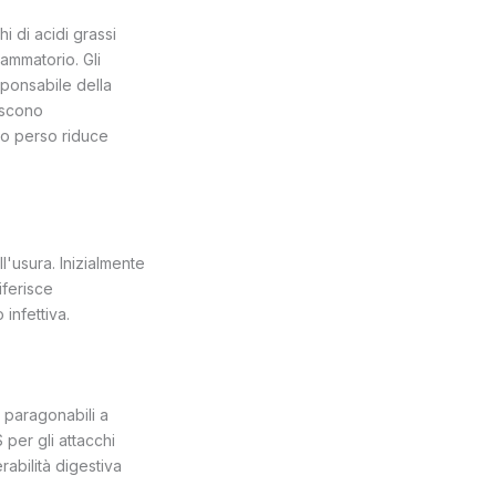
hi di acidi grassi
ammatorio. Gli
esponsabile della
riscono
lo perso riduce
l'usura. Inizialmente
iferisce
infettiva.
 paragonabili a
per gli attacchi
rabilità digestiva