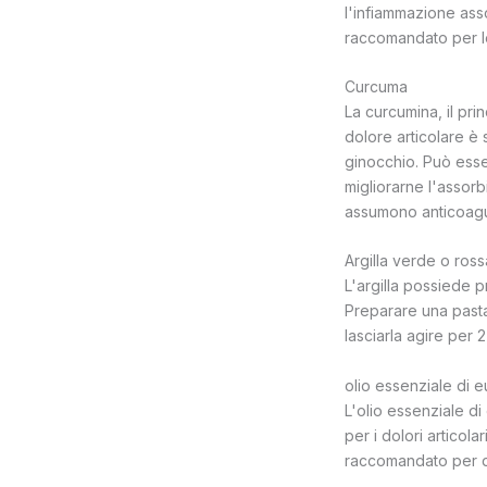
l'infiammazione asso
raccomandato per l
Curcuma
La curcumina, il prin
dolore articolare è 
ginocchio. Può esse
migliorarne l'assorb
assumono anticoagula
Argilla verde o ross
L'argilla possiede pr
Preparare una pasta
lasciarla agire per 
olio essenziale di e
L'olio essenziale di
per i dolori articol
raccomandato per do