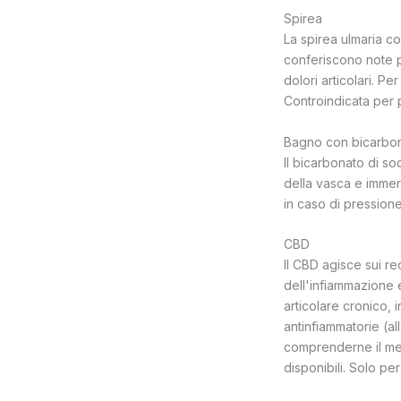
Spirea
La spirea ulmaria co
conferiscono note p
dolori articolari. P
Controindicata per 
Bagno con bicarbon
Il bicarbonato di so
della vasca e immerg
in caso di pressione
CBD
Il CBD agisce sui r
dell'infiammazione e
articolare cronico, i
antinfiammatorie (a
comprenderne il mec
disponibili. Solo pe