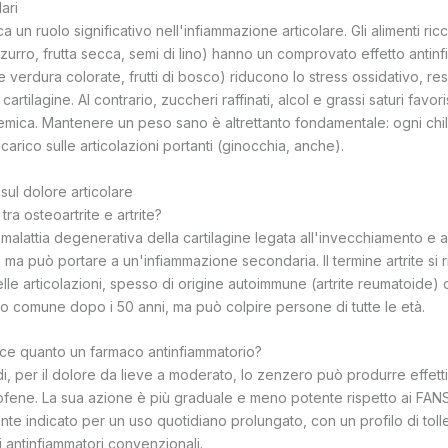
lari
 un ruolo significativo nell'infiammazione articolare. Gli alimenti ricc
rro, frutta secca, semi di lino) hanno un comprovato effetto antinfi
a e verdura colorate, frutti di bosco) riducono lo stress ossidativo, r
artilagine. Al contrario, zuccheri raffinati, alcol e grassi saturi favo
temica. Mantenere un peso sano è altrettanto fondamentale: ogni chi
 carico sulle articolazioni portanti (ginocchia, anche).
ul dolore articolare
tra osteoartrite e artrite?
 malattia degenerativa della cartilagine legata all'invecchiamento e al
 ma può portare a un'infiammazione secondaria. Il termine artrite si r
lle articolazioni, spesso di origine autoimmune (artrite reumatoide) o 
to comune dopo i 50 anni, ma può colpire persone di tutte le età.
ce quanto un farmaco antinfiammatorio?
i, per il dolore da lieve a moderato, lo zenzero può produrre effetti
ofene. La sua azione è più graduale e meno potente rispetto ai FANS 
ente indicato per un uso quotidiano prolungato, con un profilo di tolle
li antinfiammatori convenzionali.