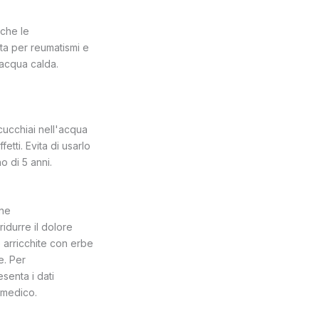
 che le
ta per reumatismi e
n acqua calda.
cucchiai nell'acqua
tti. Evita di usarlo
o di 5 anni.
one
idurre il dolore
le arricchite con erbe
e. Per
senta i dati
n medico.