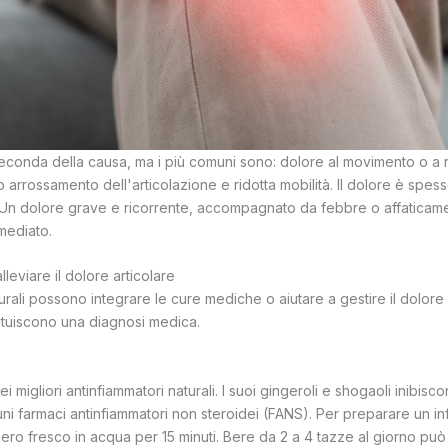
seconda della causa, ma i più comuni sono: dolore al movimento o a ri
o arrossamento dell'articolazione e ridotta mobilità. Il dolore è spess
o. Un dolore grave e ricorrente, accompagnato da febbre o affaticam
mediato.
lleviare il dolore articolare
rali possono integrare le cure mediche o aiutare a gestire il dolore 
ituiscono una diagnosi medica.
 migliori antinfiammatori naturali. I suoi gingeroli e shogaoli inibisc
uni farmaci antinfiammatori non steroidei (FANS). Per preparare un inf
ero fresco in acqua per 15 minuti. Bere da 2 a 4 tazze al giorno può 