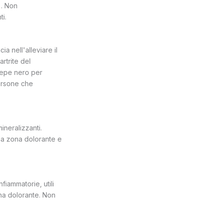
. Non
i.
ia nell'alleviare il
artrite del
pepe nero per
persone che
ineralizzanti.
la zona dolorante e
fiammatorie, utili
ona dolorante. Non