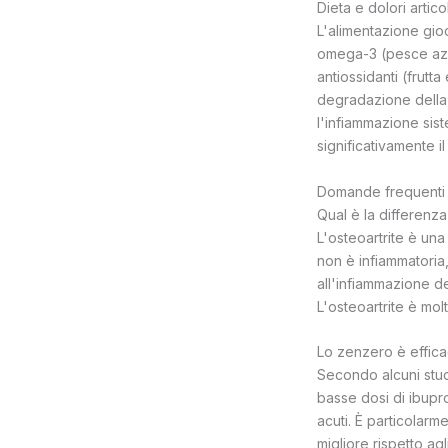
Dieta e dolori artico
L'alimentazione gioca
omega-3 (pesce azzu
antiossidanti (frutt
degradazione della c
l'infiammazione sis
significativamente il
Domande frequenti s
Qual è la differenza 
L'osteoartrite è una
non è infiammatoria,
all'infiammazione de
L'osteoartrite è mol
Lo zenzero è effica
Secondo alcuni stud
basse dosi di ibupr
acuti. È particolarm
migliore rispetto ag