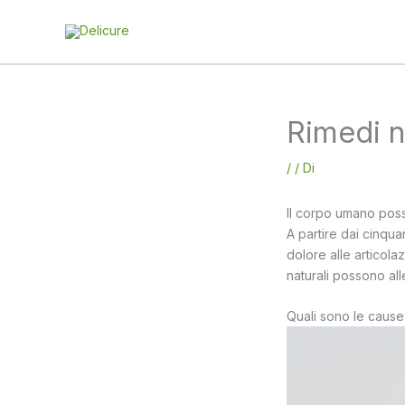
Vai
al
contenuto
Rimedi na
/
/ Di
Il corpo umano poss
A partire dai cinqua
dolore alle articola
naturali possono all
Quali sono le cause