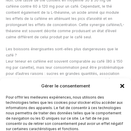
Non. Une tasse de thé contient en moyenne 30 à 50 mg de
caféine contre 60 à 120 mg pour un café. Cependant, le thé
contient également de la L-théanine, un acide aminé qui module
les effets de la caféine en atténuant les pics d’anxiété et en
prolongeant les effets de concentration. Cette synergie caféine/L-
théanine est souvent décrite comme produisant un état d’éveil
calme différent de celui produit par le café seul.
Les boissons énergisantes sont-elles plus dangereuses que le
café ?
Leur teneur en caféine est souvent comparable au café (80 à 150
mg par canette), mais leur consommation peut être problématique
pour d’autres raisons : sucres en grandes quantités, association
avec d’autres stimulants (taurine, guarana), et tendance à être
Gérer le consentement
consommées en grandes quantités ou en association avec de
l’alcool. Cette dernière combinaison est particulièrement risquée
Pour offrir les meilleures expériences, nous utilisons des
car la caféine masque les effets sédatifs de l’alcool sans en
technologies telles que les cookies pour stocker et/ou accéder aux
réduire les effets négatifs sur la coordination.
informations des appareils. Le fait de consentir à ces technologies
nous permettra de traiter des données telles que le comportement
de navigation ou les ID uniques sur ce site. Le fait de ne pas
←
Article précédent
Article suivant
→
consentir ou de retirer son consentement peut avoir un effet négatif
sur certaines caractéristiques et fonctions.