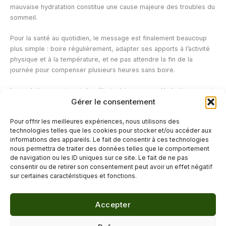
mauvaise hydratation constitue une cause majeure des troubles du
sommeil.
Pour la santé au quotidien, le message est finalement beaucoup
plus simple : boire régulièrement, adapter ses apports à l’activité
physique et à la température, et ne pas attendre la fin de la
journée pour compenser plusieurs heures sans boire.
Les solutions contenant des électrolytes comme Hydratis peuvent
Gérer le consentement
trouver leur place lorsque les pertes d’eau et de minéraux
augmentent. Elles restent cependant des produits d’hydratation :
Pour offrir les meilleures expériences, nous utilisons des
elles ne remplacent ni une bonne hygiène de sommeil ni la
technologies telles que les cookies pour stocker et/ou accéder aux
prise en charge d’un véritable trouble du sommeil.
informations des appareils. Le fait de consentir à ces technologies
nous permettra de traiter des données telles que le comportement
de navigation ou les ID uniques sur ce site. Le fait de ne pas
←
Article précédent
Article suivant
→
consentir ou de retirer son consentement peut avoir un effet négatif
sur certaines caractéristiques et fonctions.
Accepter
© 2026 Délicure · Blog bien-être naturel