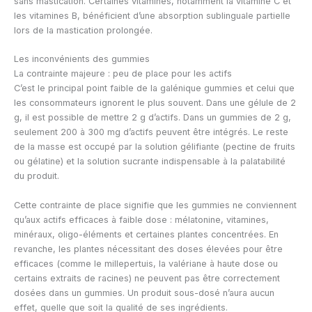
sans mastication. Certaines vitamines, notamment la vitamine C et
les vitamines B, bénéficient d’une absorption sublinguale partielle
lors de la mastication prolongée.
Les inconvénients des gummies
La contrainte majeure : peu de place pour les actifs
C’est le principal point faible de la galénique gummies et celui que
les consommateurs ignorent le plus souvent. Dans une gélule de 2
g, il est possible de mettre 2 g d’actifs. Dans un gummies de 2 g,
seulement 200 à 300 mg d’actifs peuvent être intégrés. Le reste
de la masse est occupé par la solution gélifiante (pectine de fruits
ou gélatine) et la solution sucrante indispensable à la palatabilité
du produit.
Cette contrainte de place signifie que les gummies ne conviennent
qu’aux actifs efficaces à faible dose : mélatonine, vitamines,
minéraux, oligo-éléments et certaines plantes concentrées. En
revanche, les plantes nécessitant des doses élevées pour être
efficaces (comme le millepertuis, la valériane à haute dose ou
certains extraits de racines) ne peuvent pas être correctement
dosées dans un gummies. Un produit sous-dosé n’aura aucun
effet, quelle que soit la qualité de ses ingrédients.