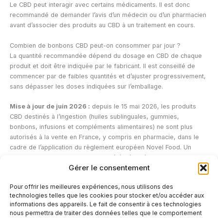
Le CBD peut interagir avec certains médicaments. Il est donc
recommandé de demander l’avis d’un médecin ou d’un pharmacien
avant d’associer des produits au CBD à un traitement en cours.
Combien de bonbons CBD peut-on consommer par jour ?
La quantité recommandée dépend du dosage en CBD de chaque
produit et doit être indiquée par le fabricant. Il est conseillé de
commencer par de faibles quantités et d’ajuster progressivement,
sans dépasser les doses indiquées sur l’emballage.
Mise à jour de juin 2026 :
depuis le 15 mai 2026, les produits
CBD destinés à l’ingestion (huiles sublinguales, gummies,
bonbons, infusions et compléments alimentaires) ne sont plus
autorisés à la vente en France, y compris en pharmacie, dans le
cadre de l’application du règlement européen Novel Food. Un
recours contre cette interdiction a été déposé devant le Conseil
Gérer le consentement
d’État par des syndicats professionnels du secteur ; son issue
pourrait faire évoluer la situation dans les mois à venir. Les fleurs,
Pour offrir les meilleures expériences, nous utilisons des
résines, e-liquides et cosmétiques au CBD restent quant à eux
technologies telles que les cookies pour stocker et/ou accéder aux
autorisés sous réserve du respect du seuil légal de THC.
informations des appareils. Le fait de consentir à ces technologies
nous permettra de traiter des données telles que le comportement