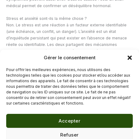
médical permet de confirmer un déséquilibre hormonal.
Stress et anxiété sont-ils la même chose ?
Non. Le stress est une réaction à un facteur externe identifiable
(une échéance, un conflit, un danger). L’anxiété est un état
d’inquiétude persistant qui peut exister en l’absence de menace
réelle ou identifiable. Les deux partagent des mécanismes
hormonaux proches (activation de l’axe HPA, libération de cortisol
Gérer le consentement
et d’adrénaline), mais l’anxiété relève davantage d’un trouble
émotionnel nécessitant parfois un accompagnement spécifique.
Pour offrir les meilleures expériences, nous utilisons des
Pour des approches naturelles, notre article
comment soigner
technologies telles que les cookies pour stocker et/ou accéder aux
l’anxiété naturellement
propose des pistes concrètes.
informations des appareils. Le fait de consentir à ces technologies
nous permettra de traiter des données telles que le comportement
de navigation ou les ID uniques sur ce site. Le fait de ne pas
←
Article précédent
Article suivant
→
consentir ou de retirer son consentement peut avoir un effet négatif
sur certaines caractéristiques et fonctions.
Accepter
© 2026 Délicure · Blog bien-être naturel
Refuser