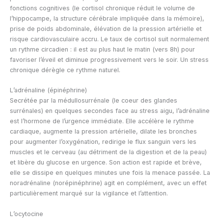
fonctions cognitives (le cortisol chronique réduit le volume de
l’hippocampe, la structure cérébrale impliquée dans la mémoire),
prise de poids abdominale, élévation de la pression artérielle et
risque cardiovasculaire accru. Le taux de cortisol suit normalement
un rythme circadien : il est au plus haut le matin (vers 8h) pour
favoriser l’éveil et diminue progressivement vers le soir. Un stress
chronique dérègle ce rythme naturel.
L’adrénaline (épinéphrine)
Secrétée par la médullosurrénale (le coeur des glandes
surrénales) en quelques secondes face au stress aigu, l’adrénaline
est l’hormone de l’urgence immédiate. Elle accélère le rythme
cardiaque, augmente la pression artérielle, dilate les bronches
pour augmenter l’oxygénation, redirige le flux sanguin vers les
muscles et le cerveau (au détriment de la digestion et de la peau)
et libère du glucose en urgence. Son action est rapide et brève,
elle se dissipe en quelques minutes une fois la menace passée. La
noradrénaline (norépinéphrine) agit en complément, avec un effet
particulièrement marqué sur la vigilance et l’attention.
L’ocytocine