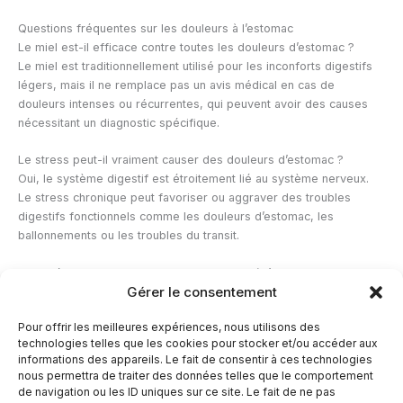
Questions fréquentes sur les douleurs à l’estomac
Le miel est-il efficace contre toutes les douleurs d’estomac ?
Le miel est traditionnellement utilisé pour les inconforts digestifs
légers, mais il ne remplace pas un avis médical en cas de
douleurs intenses ou récurrentes, qui peuvent avoir des causes
nécessitant un diagnostic spécifique.
Le stress peut-il vraiment causer des douleurs d’estomac ?
Oui, le système digestif est étroitement lié au système nerveux.
Le stress chronique peut favoriser ou aggraver des troubles
digestifs fonctionnels comme les douleurs d’estomac, les
ballonnements ou les troubles du transit.
Faut-il éviter de manger en cas de douleur à l’estomac ?
Gérer le consentement
Il n’est généralement pas nécessaire de jeûner complètement,
mais privilégier des repas légers, faciles à digérer et pris à des
Pour offrir les meilleures expériences, nous utilisons des
horaires réguliers peut aider à soulager l’inconfort, en évitant les
technologies telles que les cookies pour stocker et/ou accéder aux
aliments identifiés comme irritants pour soi.
informations des appareils. Le fait de consentir à ces technologies
nous permettra de traiter des données telles que le comportement
de navigation ou les ID uniques sur ce site. Le fait de ne pas