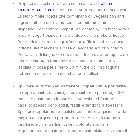
Preparare maschere e trattamenti naturali:
i trattamenti
naturali e fatti in casa
sono i migliori alleati per i tuoi capelli.
Esistono molte ricette che combinano oli vegetali con altri
ingredienti che si trovano comunemente nelle nostre
dispense. Per idratare i capelli, ad esempio, una maschera a
base di yogurt bianco, miele e aloe vera è molto efficace.
Per nutrire e riparare in profondità la fibra capillare, è più
indicata una maschera a base di avocado e tuorlo d'uovo.
Per la cura di lunghezze e punte, l'ideale sarebbe applicare
una maschera/un trattamento una volta a settimana. Va
lasciata in posa per almeno 30 minuti e poi risciacquata
abbondantemente con uno shampoo delicato.
Spuntare le punte:
Per mantenere i capelli sani e prevenire
le doppie punte, si consiglia di spuntare le punte ogni 3-4
mesi. Le punte sono la parte più vecchia del fusto del
capello; spesso sono sottili, fragili e tendono a spezzarsi.
Spuntare regolarmente qualche centimetro è quindi uno dei
migliori accorgimenti per ridare forza e vitalità alla fibra
capillare. Inoltre, se hai i capelli colorati, spuntare
regolarmente le punte e le doppie punte aiuta a ravvivare il