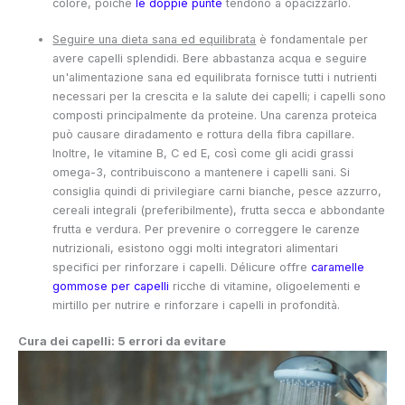
colore, poiché
le doppie punte
tendono a opacizzarlo.
Seguire una dieta sana ed equilibrata
è fondamentale per
avere capelli splendidi. Bere abbastanza acqua e seguire
un'alimentazione sana ed equilibrata fornisce tutti i nutrienti
necessari per la crescita e la salute dei capelli; i capelli sono
composti principalmente da proteine. Una carenza proteica
può causare diradamento e rottura della fibra capillare.
Inoltre, le vitamine B, C ed E, così come gli acidi grassi
omega-3, contribuiscono a mantenere i capelli sani. Si
consiglia quindi di privilegiare carni bianche, pesce azzurro,
cereali integrali (preferibilmente), frutta secca e abbondante
frutta e verdura. Per prevenire o correggere le carenze
nutrizionali, esistono oggi molti integratori alimentari
specifici per rinforzare i capelli. Délicure offre
caramelle
gommose per capelli
ricche di vitamine, oligoelementi e
mirtillo per nutrire e rinforzare i capelli in profondità.
Cura dei capelli: 5 errori da evitare