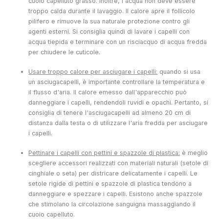
cuoio capelluto grasso. Inoltre, l'acqua non deve essere
troppo calda durante il lavaggio. Il calore apre il follicolo
pilifero e rimuove la sua naturale protezione contro gli
agenti esterni. Si consiglia quindi di lavare i capelli con
acqua tiepida e terminare con un risciacquo di acqua fredda
per chiudere le cuticole.
Usare troppo calore per asciugare i capelli:
quando si usa
un asciugacapelli, è importante controllare la temperatura e
il flusso d'aria. Il calore emesso dall'apparecchio può
danneggiare i capelli, rendendoli ruvidi e opachi. Pertanto, si
consiglia di tenere l'asciugacapelli ad almeno 20 cm di
distanza dalla testa o di utilizzare l'aria fredda per asciugare
i capelli.
Pettinare i capelli con pettini e spazzole di plastica:
è meglio
scegliere accessori realizzati con materiali naturali (setole di
cinghiale o seta) per districare delicatamente i capelli. Le
setole rigide di pettini e spazzole di plastica tendono a
danneggiare e spezzare i capelli. Esistono anche spazzole
che stimolano la circolazione sanguigna massaggiando il
cuoio capelluto.