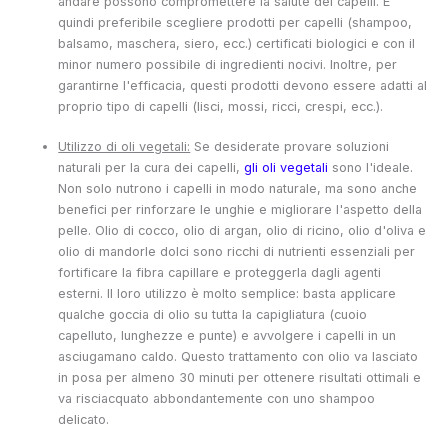
andare possono compromettere la salute dei capelli. È
quindi preferibile scegliere prodotti per capelli (shampoo,
balsamo, maschera, siero, ecc.) certificati biologici e con il
minor numero possibile di ingredienti nocivi. Inoltre, per
garantirne l'efficacia, questi prodotti devono essere adatti al
proprio tipo di capelli (lisci, mossi, ricci, crespi, ecc.).
Utilizzo di oli vegetali:
Se desiderate provare soluzioni
naturali per la cura dei capelli,
gli oli vegetali
sono l'ideale.
Non solo nutrono i capelli in modo naturale, ma sono anche
benefici per rinforzare le unghie e migliorare l'aspetto della
pelle. Olio di cocco, olio di argan, olio di ricino, olio d'oliva e
olio di mandorle dolci sono ricchi di nutrienti essenziali per
fortificare la fibra capillare e proteggerla dagli agenti
esterni. Il loro utilizzo è molto semplice: basta applicare
qualche goccia di olio su tutta la capigliatura (cuoio
capelluto, lunghezze e punte) e avvolgere i capelli in un
asciugamano caldo. Questo trattamento con olio va lasciato
in posa per almeno 30 minuti per ottenere risultati ottimali e
va risciacquato abbondantemente con uno shampoo
delicato.