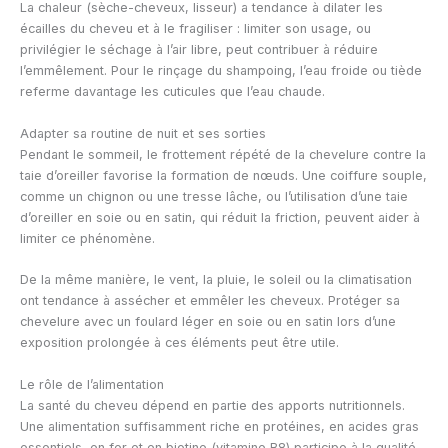
La chaleur (sèche-cheveux, lisseur) a tendance à dilater les
écailles du cheveu et à le fragiliser : limiter son usage, ou
privilégier le séchage à l’air libre, peut contribuer à réduire
l’emmêlement. Pour le rinçage du shampoing, l’eau froide ou tiède
referme davantage les cuticules que l’eau chaude.
Adapter sa routine de nuit et ses sorties
Pendant le sommeil, le frottement répété de la chevelure contre la
taie d’oreiller favorise la formation de nœuds. Une coiffure souple,
comme un chignon ou une tresse lâche, ou l’utilisation d’une taie
d’oreiller en soie ou en satin, qui réduit la friction, peuvent aider à
limiter ce phénomène.
De la même manière, le vent, la pluie, le soleil ou la climatisation
ont tendance à assécher et emmêler les cheveux. Protéger sa
chevelure avec un foulard léger en soie ou en satin lors d’une
exposition prolongée à ces éléments peut être utile.
Le rôle de l’alimentation
La santé du cheveu dépend en partie des apports nutritionnels.
Une alimentation suffisamment riche en protéines, en acides gras
essentiels, en fer et en biotine (vitamine B8) participe à la qualité