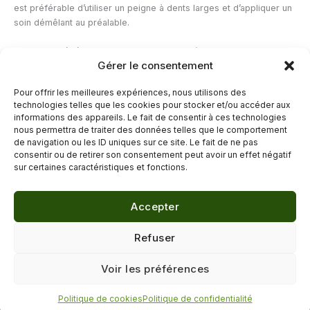
est préférable d’utiliser un peigne à dents larges et d’appliquer un
soin démêlant au préalable.
Les huiles végétales aident-elles vraiment à limiter les nœuds ?
Gérer le consentement
Les huiles végétales appliquées en bain d’huile peuvent former
une couche protectrice qui rend les cheveux plus lisses et plus
Pour offrir les meilleures expériences, nous utilisons des
faciles à démêler, ce qui contribue indirectement à limiter la
technologies telles que les cookies pour stocker et/ou accéder aux
formation de nœuds.
informations des appareils. Le fait de consentir à ces technologies
nous permettra de traiter des données telles que le comportement
de navigation ou les ID uniques sur ce site. Le fait de ne pas
←
Article précédent
Article suivant
→
consentir ou de retirer son consentement peut avoir un effet négatif
sur certaines caractéristiques et fonctions.
Accepter
© 2026 Délicure · Blog bien-être naturel
Refuser
Mentions légales
·
Confidentialité
·
Voir les préférences
Contact
Politique de cookies
Politique de confidentialité