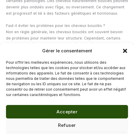
certaines pathologies. Des cheveux naturellement bouclés peuvent
devenir plus ondulés avec l’âge, ou inversement. Ce changement
est progressif et lié à des facteurs génétiques et hormonaux.
Faut-il éviter les protéines pour les cheveux bouclés ?
Non en règle générale, les cheveux bouclés ont souvent besoin
de protéines pour maintenir leur structure. Cependant, certains
cheveux bouclés « sensibles aux protéines » réagissent
Gérer le consentement
négativement (raidissement, cassure) à des masques protéinés
trop fréquents ou trop concentrés. Alterner soins nourrissants (à
Pour offrir les meilleures expériences, nous utilisons des
base d’huiles) et soins protéinés permet de trouver le bon
technologies telles que les cookies pour stocker et/ou accéder aux
équilibre.
informations des appareils. Le fait de consentir à ces technologies
nous permettra de traiter des données telles que le comportement
de navigation ou les ID uniques sur ce site. Le fait de ne pas
←
Article précédent
Article suivant
→
consentir ou de retirer son consentement peut avoir un effet négatif
sur certaines caractéristiques et fonctions.
Accepter
© 2026 Délicure · Blog bien-être naturel
Refuser
Mentions légales
·