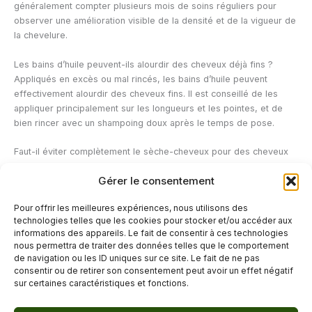
généralement compter plusieurs mois de soins réguliers pour
observer une amélioration visible de la densité et de la vigueur de
la chevelure.
Les bains d’huile peuvent-ils alourdir des cheveux déjà fins ?
Appliqués en excès ou mal rincés, les bains d’huile peuvent
effectivement alourdir des cheveux fins. Il est conseillé de les
appliquer principalement sur les longueurs et les pointes, et de
bien rincer avec un shampoing doux après le temps de pose.
Faut-il éviter complètement le sèche-cheveux pour des cheveux
fins ?
Gérer le consentement
Il n’est pas nécessaire de l’éviter totalement, mais privilégier une
chaleur modérée, une distance suffisante et l’usage d’un
Pour offrir les meilleures expériences, nous utilisons des
protecteur thermique peut limiter les dommages sur la fibre
technologies telles que les cookies pour stocker et/ou accéder aux
capillaire.
informations des appareils. Le fait de consentir à ces technologies
nous permettra de traiter des données telles que le comportement
de navigation ou les ID uniques sur ce site. Le fait de ne pas
←
Article précédent
Article suivant
→
consentir ou de retirer son consentement peut avoir un effet négatif
sur certaines caractéristiques et fonctions.