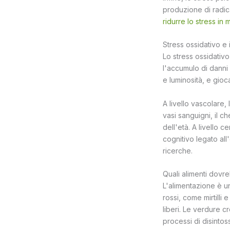
produzione di radica
ridurre lo stress in
Stress ossidativo e
Lo stress ossidativo
l'accumulo di danni o
e luminosità, e gio
A livello vascolare,
vasi sanguigni, il c
dell'età. A livello 
cognitivo legato al
ricerche.
Quali alimenti dovre
L'alimentazione è un
rossi, come mirtilli 
liberi. Le verdure c
processi di disintos