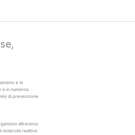
se,
rganismo e la
re e in numerosi
mini di prevenzione
organismo attraverso
i molecole reattive