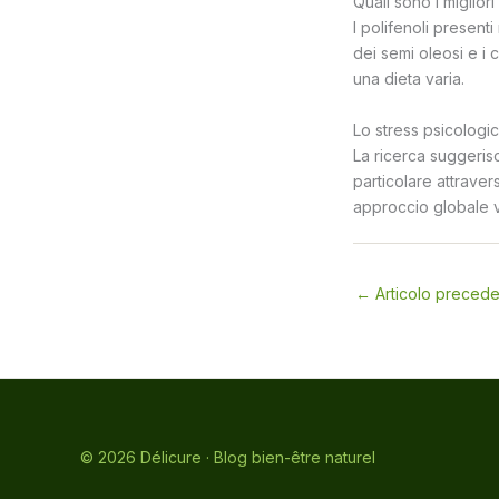
Quali sono i migliori
I polifenoli presenti
dei semi oleosi e i 
una dieta varia.
Lo stress psicologi
La ricerca suggerisc
particolare attravers
approccio globale vo
←
Articolo preced
© 2026 Délicure · Blog bien-être naturel