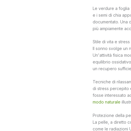
Le verdure a foglia 
e i semi di chia app
documentato. Una die
più ampiamente acce
Stile di vita e stres
Il sonno svolge un r
Un'attività fisica 
equilibrio ossidativo
un recupero sufficie
Tecniche di rilassa
di stress percepito 
fosse interessato ad
modo naturale
illus
Protezione della pel
La pelle, a diretto 
come le radiazioni 