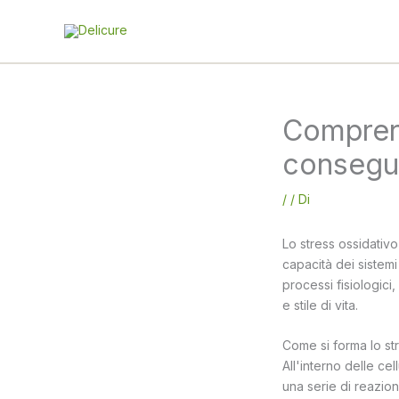
Vai
al
contenuto
Comprend
consegue
/
/ Di
Lo stress ossidativo 
capacità dei sistemi
processi fisiologic
e stile di vita.
Come si forma lo st
All'interno delle ce
una serie di reazio