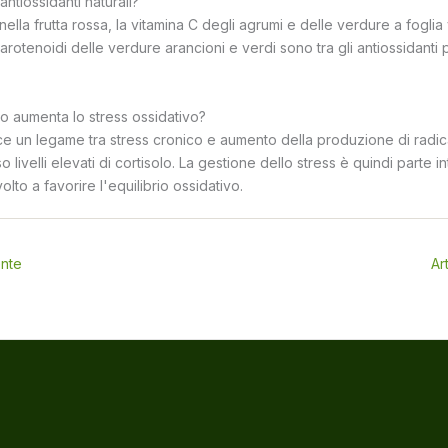
 antiossidanti naturali?
 nella frutta rossa, la vitamina C degli agrumi e delle verdure a foglia
carotenoidi delle verdure arancioni e verdi sono tra gli antiossidanti 
co aumenta lo stress ossidativo?
e un legame tra stress cronico e aumento della produzione di radicali
o livelli elevati di cortisolo. La gestione dello stress è quindi parte i
lto a favorire l'equilibrio ossidativo.
ente
Ar