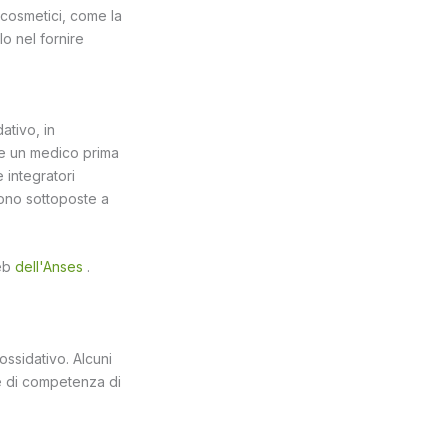
i cosmetici, come la
lo nel fornire
dativo, in
re un medico prima
e integratori
sono sottoposte a
web
dell'Anses
.
 ossidativo. Alcuni
ne di competenza di