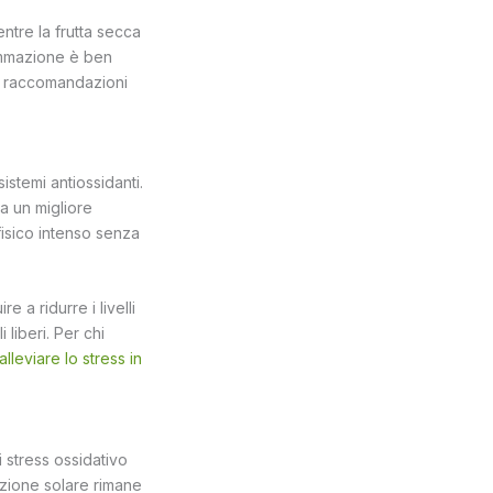
ntre la frutta secca
iammazione è ben
le raccomandazioni
istemi antiossidanti.
a un migliore
 fisico intenso senza
a ridurre i livelli
 liberi. Per chi
lleviare lo stress in
i stress ossidativo
ezione solare rimane