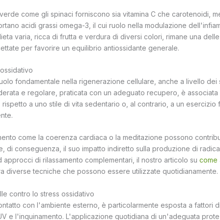
verde come gli spinaci forniscono sia vitamina C che carotenoidi, me
ortano acidi grassi omega-3, il cui ruolo nella modulazione dell'inf
ta varia, ricca di frutta e verdura di diversi colori, rimane una del
ttate per favorire un equilibrio antiossidante generale.
s ossidativo
uolo fondamentale nella rigenerazione cellulare, anche a livello dei s
moderata e regolare, praticata con un adeguato recupero, è associata 
 rispetto a uno stile di vita sedentario o, al contrario, a un esercizio
nte.
mento come la coerenza cardiaca o la meditazione possono contribuire 
e, di conseguenza, il suo impatto indiretto sulla produzione di radicali
 approcci di rilassamento complementari, il nostro articolo su
come a
tra diverse tecniche che possono essere utilizzate quotidianamente.
le contro lo stress ossidativo
contatto con l'ambiente esterno, è particolarmente esposta a fattori d
UV e l'inquinamento. L'applicazione quotidiana di un'adeguata prot