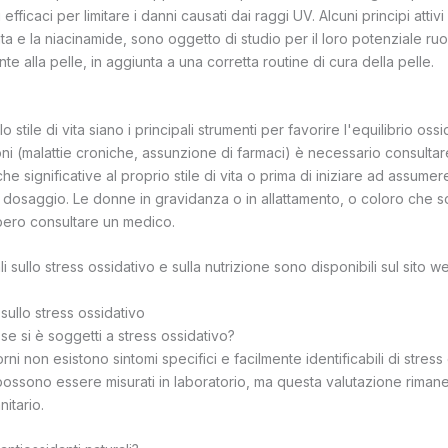
efficaci per limitare i danni causati dai raggi UV. Alcuni principi attiv
ata e la niacinamide, sono oggetto di studio per il loro potenziale ruo
te alla pelle, in aggiunta a una corretta routine di cura della pelle.
 stile di vita siano i principali strumenti per favorire l'equilibrio ossi
oni (malattie croniche, assunzione di farmaci) è necessario consulta
e significative al proprio stile di vita o prima di iniziare ad assumer
to dosaggio. Le donne in gravidanza o in allattamento, o coloro che 
bero consultare un medico.
i sullo stress ossidativo e sulla nutrizione sono disponibili sul sito 
ullo stress ossidativo
se si è soggetti a stress ossidativo?
 giorni non esistono sintomi specifici e facilmente identificabili di stress
 possono essere misurati in laboratorio, ma questa valutazione rima
nitario.