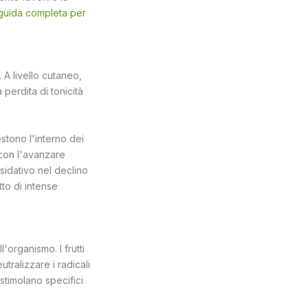
guida completa per
 A livello cutaneo,
 perdita di tonicità
estono l'interno dei
 con l'avanzare
ssidativo nel declino
to di intense
'organismo. I frutti
utralizzare i radicali
 stimolano specifici