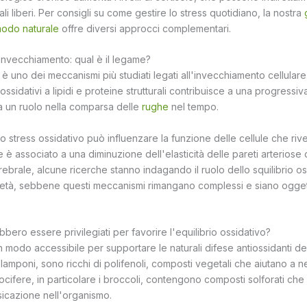
li liberi. Per consigli su come gestire lo stress quotidiano, la nostra
 modo naturale
offre diversi approcci complementari.
 invecchiamento: qual è il legame?
 è uno dei meccanismi più studiati legati all'invecchiamento cellulare.
ssidativi a lipidi e proteine strutturali contribuisce a una progressiva
ca un ruolo nella comparsa delle
rughe
nel tempo.
 lo stress ossidativo può influenzare la funzione delle cellule che riv
he è associato a una diminuzione dell'elasticità delle pareti arteriose
cerebrale, alcune ricerche stanno indagando il ruolo dello squilibrio o
l'età, sebbene questi meccanismi rimangano complessi e siano ogget
bbero essere privilegiati per favorire l'equilibrio ossidativo?
 modo accessibile per supportare le naturali difese antiossidanti dell
e lamponi, sono ricchi di polifenoli, composti vegetali che aiutano a ne
rocifere, in particolare i broccoli, contengono composti solforati che
sicazione nell'organismo.