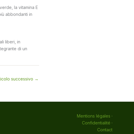
 verde, la vitamina E
più abbondanti in
 liberi, in
ntegrante di un
ticolo successivo
→
Mentions légales
·
Confidentialité
·
Contact