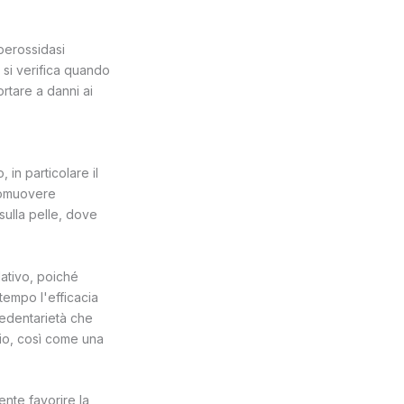
 perossidasi
 si verifica quando
ortare a danni ai
 in particolare il
promuovere
sulla pelle, dove
dativo, poiché
tempo l'efficacia
 sedentarietà che
rio, così come una
ente favorire la