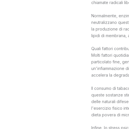
chiamate radicali lib
Normalmente, enzimi 
neutralizzano quest
la produzione di radi
lipidi di membrana, 
Quali fattori contri
Molti fattori quotid
particolato fine, g
un'infiammazione di 
accelera la degradaz
Il consumo di tabacc
queste sostanze sti
delle naturali difese
l'esercizio fisico 
dieta povera di micr
Infine, lo stress ps