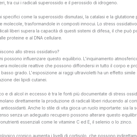
eri, tra cui i radicali superossido e il perossido di idrogeno.
specifici come la superossido dismutasi, la catalasi e la glutatione
e molecole, trasformandole in composti innocui. Lo stress ossidativo
cali liberi supera la capacità di questi sistemi di difesa, il che può p
alle proteine e al DNA cellulare.
buiscono allo stress ossidativo?
iani possono influenzare questo equilibrio. L'inquinamento atmosferico,
enera molecole reattive che possono diffondersi in tutto il corpo e 
basso grado. L'esposizione ai raggi ultravioletti ha un effetto simile 
ione dei lipidi cutanei.
o e di alcol in eccesso è tra le fonti più documentate di stress ossi
molano direttamente la produzione di radicali liberi riducendo al con
 antiossidanti. Anche lo stile di vita gioca un ruolo importante: sia la
intenso senza un adeguato recupero possono alterare questo equilib
onutrienti essenziali come le vitamine C ed E, il selenio o lo zinco.
icologico cronico aumenta i livelli di cortisolo, che possono indirettam