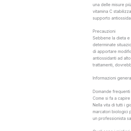
una delle misure più 
vitamina C stabilizz
supporto antiossidan
Precauzioni
Sebbene la dieta e lo
determinate situazi
di apportare modifich
antiossidanti ad al
trattamenti, dovreb
Informazioni general
Domande frequenti s
Come si fa a capire 
Nella vita di tutti i
marcatori biologici
un professionista sa