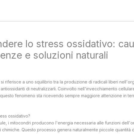
ere lo stress ossidativo: cau
nze e soluzioni naturali
si riferisce a uno squilibrio tra la produzione di radicali liberi nell'o
 antiossidanti di neutralizzarli. Coinvolto nell'invecchiamento cellula
i, questo fenomeno sta ricevendo sempre maggiore attenzione in ter
ress ossidativo?
llule, i mitocondri producono l'energia necessaria alle funzioni dell'
ni chimiche. Questo processo genera naturalmente piccole quantità d