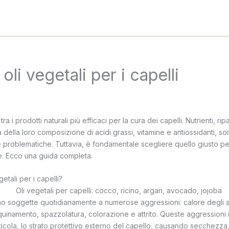
 oli vegetali per i capelli
tra i prodotti naturali più efficaci per la cura dei capelli. Nutrienti, ripa
della loro composizione di acidi grassi, vitamine e antiossidanti, sono a
 le problematiche. Tuttavia, è fondamentale scegliere quello giusto pe
e. Ecco una guida completa.
etali per i capelli?
sono soggette quotidianamente a numerose aggressioni: calore degli s
nquinamento, spazzolatura, colorazione e attrito. Queste aggressioni 
ticola, lo strato protettivo esterno del capello, causando secchezza