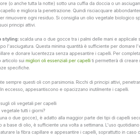
re (o anche tutta la notte) sotto una cuffia da doccia o un asciugam
l capello e migliora la penetrazione. Quindi risciacquare abbondan
r rimuovere ogni residuo. Si consiglia un olio vegetale biologico s
uoi principi attivi.
o styling:
scalda una o due gocce tra i palmi delle mani e applicale
po l'asciugatura. Questa minima quantità è sufficiente per domare l'
apillare e donare lucentezza senza appesantire i capelli. Per comple
o articolo sui
migliori oli essenziali per capelli
ti permetterà di creare 
nze specifiche.
te sempre questi oli con parsimonia. Ricchi di principi attivi, penet
e. In eccesso, appesantiscono e opacizzano inutilmente i capelli.
gli oli vegetali per capelli
vegetale tutti i giorni?
na o due gocce), è adatto alla maggior parte dei tipi di capelli sec
o a base di olio, è sufficiente una volta a settimana. L'uso quotidia
saturare la fibra capillare e appesantire i capelli, soprattutto in caso di