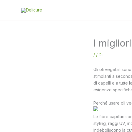
Vai
al
contenuto
I migliori
/
/ Di
Gli oli vegetali sono 
stimolanti a seconda 
di capelli e a tutte
esigenze specifich
Perché usare oli veg
Le fibre capillari 
styling, raggi UV, i
indeboliscono la cu