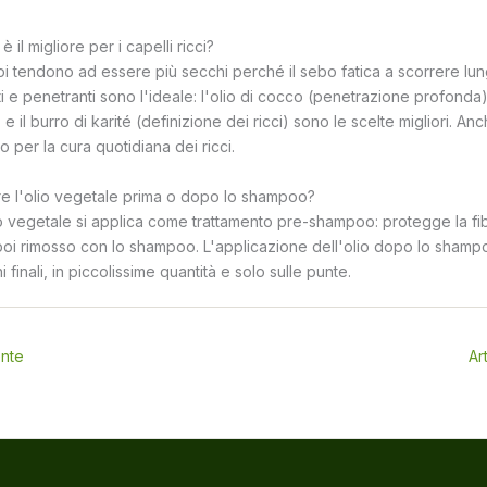
 il migliore per i capelli ricci?
espi tendono ad essere più secchi perché il sebo fatica a scorrere lu
enti e penetranti sono l'ideale: l'olio di cocco (penetrazione profonda
e il burro di karité (definizione dei ricci) sono le scelte migliori. Anch
o per la cura quotidiana dei ricci.
re l'olio vegetale prima o dopo lo shampoo?
o vegetale si applica come trattamento pre-shampoo: protegge la fib
poi rimosso con lo shampoo. L'applicazione dell'olio dopo lo shampoo
hi finali, in piccolissime quantità e solo sulle punte.
ente
Ar