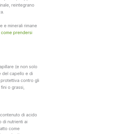
inale, reintegrano
za.
ne e minerali rimane
 come prendersi
apillare (e non solo
e del capello e di
 protettiva contro gli
fini o grassi,
to contenuto di acido
di nutrienti ai
adatto come