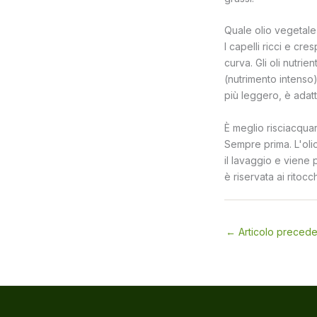
Quale olio vegetale è
I capelli ricci e cr
curva. Gli oli nutri
(nutrimento intenso) 
più leggero, è adatt
È meglio risciacqua
Sempre prima. L'oli
il lavaggio e viene 
è riservata ai ritocc
←
Articolo preced