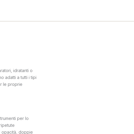
ratori, idratanti o
datti a tutti i tipi
r le proprie
trumenti per lo
ripetute
, opacità, doppie