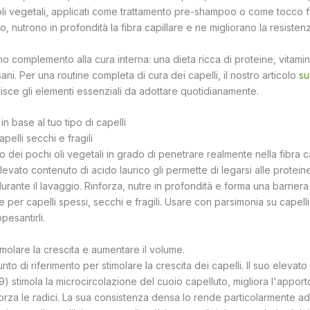
 oli vegetali, applicati come trattamento pre-shampoo o come tocco f
o, nutrono in profondità la fibra capillare e ne migliorano la resisten
mo complemento alla cura interna: una dieta ricca di proteine, vitami
sani. Per una routine completa di cura dei capelli, il nostro articolo
su
isce gli elementi essenziali da adottare quotidianamente.
i in base al tuo tipo di capelli
pelli secchi e fragili
o dei pochi oli vegetali in grado di penetrare realmente nella fibra c
o elevato contenuto di acido laurico gli permette di legarsi alle protein
durante il lavaggio. Rinforza, nutre in profondità e forma una barriera
e per capelli spessi, secchi e fragili. Usare con parsimonia su capelli 
esantirli.
timolare la crescita e aumentare il volume.
 punto di riferimento per stimolare la crescita dei capelli. Il suo eleva
) stimola la microcircolazione del cuoio capelluto, migliora l'apporto 
 rinforza le radici. La sua consistenza densa lo rende particolarmente 