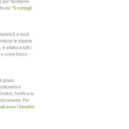
 per facilitarne
rticolo
"5 consigli
tamina E e acidi
, riduce le doppie
 adatto a tutti i
oo o come tocco
i grassi
rutturarla e
Inoltre, fortifica le
chimicamente. Per
ali sono i benefici