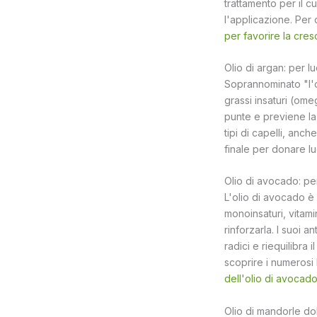
trattamento per il c
l'applicazione. Per 
per favorire la cresc
Olio di argan: per 
Soprannominato "l'or
grassi insaturi (ome
punte e previene la 
tipi di capelli, anc
finale per donare lu
Olio di avocado: pe
L'olio di avocado è u
monoinsaturi, vitamin
rinforzarla. I suoi an
radici e riequilibra 
scoprire i numerosi b
dell'olio di avocad
Olio di mandorle dol