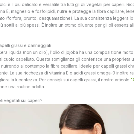
ci è il più delicato e versatile tra tutti gli oli vegetali per capelli. Ric
a E, magnesio e fosfolipidi, nutre e protegge la fibra capillare, le
tato (forfora, prurito, desquamazione). La sua consistenza leggera lo 
 più sottili ai più spessi. È inoltre un ottimo diluente per gli oli essenziali
capelli grassi e danneggiati
ra liquida (non un olio), l'olio di jojoba ha una composizione molto 
l cuoio capelluto. Questa somiglianza gli conferisce una proprietà u
nutrendo al contempo la fibra capillare. Ideale per capelli grassi c
nte. La sua ricchezza di vitamina E e acidi grassi omega-9 inoltre r
iora la lucentezza. Per consigli sui capelli grassi, il nostro articolo
"
ne una routine adatta.
li vegetali sui capelli?