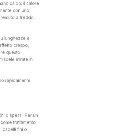
ano caldo: il calore
temente con uno
premuto a freddo,
 su lunghezze e
effetto crespo,
tare questo
miscele mirate in
rano rapidamente
chi o spessi. Per un
no come trattamento
 capelli fini o