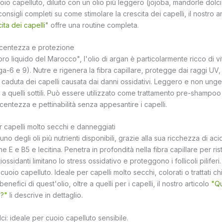
uoio capelluto, diluito con un olio più leggero (jojoba, mandorle dolci)
consigli completi su come stimolare la crescita dei capelli, il nostro a
ita dei capelli"
offre una routine completa.
lucentezza e protezione
o liquido del Marocco", l'olio di argan è particolarmente ricco di vi
ga-6 e 9). Nutre e rigenera la fibra capillare, protegge dai raggi UV
caduta dei capelli causata dai danni ossidativi. Leggero e non unge, è
he a quelli sottili. Può essere utilizzato come trattamento pre-shamp
centezza e pettinabilità senza appesantire i capelli.
r capelli molto secchi e danneggiati
no degli oli più nutrienti disponibili, grazie alla sua ricchezza di acid
e E e B5 e lecitina. Penetra in profondità nella fibra capillare per rist
tiossidanti limitano lo stress ossidativo e proteggono i follicoli piliferi. 
il cuoio capelluto. Ideale per capelli molto secchi, colorati o trattati 
enefici di quest'olio, oltre a quelli per i capelli, il nostro articolo
"Qu
o?"
li descrive in dettaglio.
ci: ideale per cuoio capelluto sensibile.