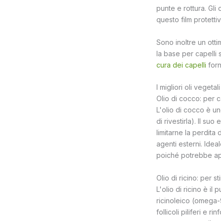
punte e rottura. Gli
questo film protettiv
Sono inoltre un otti
la base per capelli 
cura dei capelli
forn
I migliori oli vegetal
Olio di cocco: per ca
L'olio di cocco è un
di rivestirla). Il su
limitarne la perdita 
agenti esterni. Ideal
poiché potrebbe app
Olio di ricino: per s
L'olio di ricino è il
ricinoleico (omega-9
follicoli piliferi e