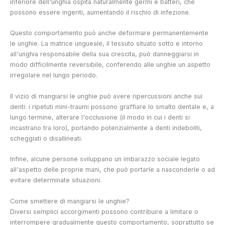
inferiore dell'unghia ospita naturalmente germi e batteri, che
possono essere ingeriti, aumentando il rischio di infezione.
Questo comportamento può anche deformare permanentemente
le unghie. La matrice ungueale, il tessuto situato sotto e intorno
all'unghia responsabile della sua crescita, può danneggiarsi in
modo difficilmente reversibile, conferendo alle unghie un aspetto
irregolare nel lungo periodo.
Il vizio di mangiarsi le unghie può avere ripercussioni anche sui
denti: i ripetuti mini-traumi possono graffiare lo smalto dentale e, a
lungo termine, alterare l'occlusione (il modo in cui i denti si
incastrano tra loro), portando potenzialmente a denti indeboliti,
scheggiati o disallineati.
Infine, alcune persone sviluppano un imbarazzo sociale legato
all'aspetto delle proprie mani, che può portarle a nasconderle o ad
evitare determinate situazioni.
Come smettere di mangiarsi le unghie?
Diversi semplici accorgimenti possono contribuire a limitare o
interrompere gradualmente questo comportamento, soprattutto se