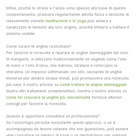
Infine, poiché lo stress e l'ansia sono spesso alla base di questo
comportamento, praticare regolarmente attività fisica o tecniche di
rilassamento come
la meditazione o lo yoga
può aiutare a
canalizzare le tensioni alla loro origine, anziché limitarsi a trattare il
sintomo visibile.
Come curare le unghie rosicchiate?
Per favorire la ricrescita e riparare le unghie danneggiate dal vizio
di mangiarle, si utilizzano tradizionalmente oli vegetali come l'olio
di ricino o l'olio d'oliva, che nutrono, idratano e rinforzano la
cheratina. Un impacco settimanale con olio, lasciando le unghie
immerse per almeno cinque minuti, può promuovere una ricrescita
più sana. Il nostro articolo su
come trattare le unghie danneggiate
illustra altri trattamenti complementari, mentre il nostro articolo su
come far crescere le unghie più velocemente
fornisce ulteriori
consigli per favorire la ricrescita.
Quando è opportuno consultare un professionista?
Se l'onicofagia persiste nonostante questi approcci, o se è
accompagnata da lesioni cutanee che non guariscono, può essere
utile consultare un medico di base o un dermatologo per valutare