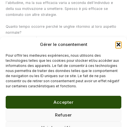
l'abitudine, ma la sua efficacia varia a seconda dell'individuo e
della sua motivazione a smettere. Spesso è più efficace se
combinato con altre strategie.
Quanto tempo occorre perché le unghie ritornino al loro aspetto
normale?
Dipende dall'entità del danno alla matrice ungueale. Per le unghie
Gérer le consentement
semplicemente corte ma senza danni profondi, di solito bastano
da poche settimane a qualche mese di cure regolari. In caso di
Pour offrir les meilleures expériences, nous utilisons des
danni più significativi alla matrice, la ricrescita completa potrebbe
technologies telles que les cookies pour stocker et/ou accéder aux
richiedere più tempo.
informations des appareils. Le fait de consentir à ces technologies
nous permettra de traiter des données telles que le comportement
de navigation ou les ID uniques sur ce site. Le fait de ne pas
←
Articolo precedente
Articolo successivo
→
consentir ou de retirer son consentement peut avoir un effet négatif
sur certaines caractéristiques et fonctions.
Accepter
© 2026 Délicure · Blog bien-être naturel
Refuser
Mentions légales
·
Confidentialité
·