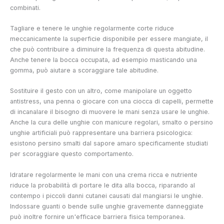
combinati.
Tagliare e tenere le unghie regolarmente corte riduce
meccanicamente la superficie disponibile per essere mangiate, il
che può contribuire a diminuire la frequenza di questa abitudine.
Anche tenere la bocca occupata, ad esempio masticando una
gomma, può aiutare a scoraggiare tale abitudine.
Sostituire il gesto con un altro, come manipolare un oggetto
antistress, una penna o giocare con una ciocca di capelli, permette
di incanalare il bisogno di muovere le mani senza usare le unghie.
Anche la cura delle unghie con manicure regolari, smalto o persino
unghie artificiali può rappresentare una barriera psicologica:
esistono persino smalti dal sapore amaro specificamente studiati
per scoraggiare questo comportamento.
Idratare regolarmente le mani con una crema ricca e nutriente
riduce la probabilità di portare le dita alla bocca, riparando al
contempo i piccoli danni cutanei causati dal mangiarsi le unghie.
Indossare guanti o bende sulle unghie gravemente danneggiate
può inoltre fornire un'efficace barriera fisica temporanea.