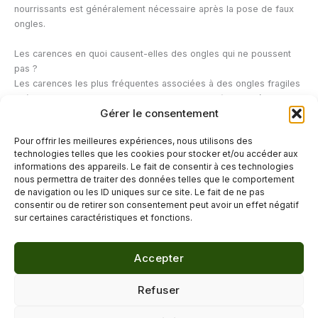
nourrissants est généralement nécessaire après la pose de faux
ongles.
Les carences en quoi causent-elles des ongles qui ne poussent
pas ?
Les carences les plus fréquentes associées à des ongles fragiles
et à une pousse ralentie sont la carence en fer (la plus répandue
Gérer le consentement
chez les femmes), la carence en zinc et le déficit en biotine. Un
bilan sanguin simple prescrit par un médecin permet d’identifier la
Pour offrir les meilleures expériences, nous utilisons des
ou les carences en cause avant d’entreprendre une
technologies telles que les cookies pour stocker et/ou accéder aux
supplémentation ciblée.
informations des appareils. Le fait de consentir à ces technologies
nous permettra de traiter des données telles que le comportement
de navigation ou les ID uniques sur ce site. Le fait de ne pas
←
Article précédent
Article suivant
→
consentir ou de retirer son consentement peut avoir un effet négatif
sur certaines caractéristiques et fonctions.
Accepter
© 2026 Délicure · Blog bien-être naturel
Refuser
Mentions légales
·