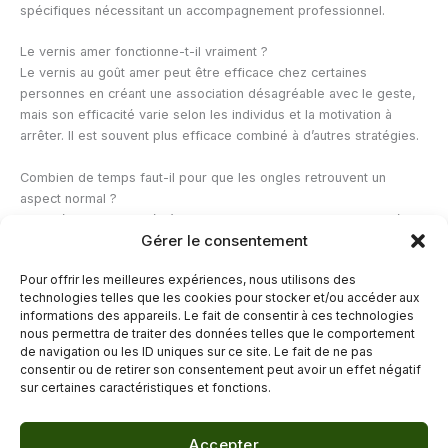
spécifiques nécessitant un accompagnement professionnel.
Le vernis amer fonctionne-t-il vraiment ?
Le vernis au goût amer peut être efficace chez certaines
personnes en créant une association désagréable avec le geste,
mais son efficacité varie selon les individus et la motivation à
arrêter. Il est souvent plus efficace combiné à d’autres stratégies.
Combien de temps faut-il pour que les ongles retrouvent un
aspect normal ?
Cela dépend du degré d’endommagement de la matrice unguéale.
Gérer le consentement
Pour des ongles simplement courts mais sans dommage profond,
quelques semaines à quelques mois de soins réguliers suffisent
Pour offrir les meilleures expériences, nous utilisons des
généralement. En cas de dommage plus important de la matrice, la
technologies telles que les cookies pour stocker et/ou accéder aux
repousse complète peut prendre plus de temps.
informations des appareils. Le fait de consentir à ces technologies
nous permettra de traiter des données telles que le comportement
de navigation ou les ID uniques sur ce site. Le fait de ne pas
←
Article précédent
Article suivant
→
consentir ou de retirer son consentement peut avoir un effet négatif
sur certaines caractéristiques et fonctions.
Accepter