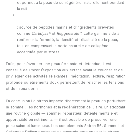
et permet à la peau de se régénérer naturellement pendant
la nuit.
: source de peptides marins et d’ingrédients brevetés
comme
Cartidyss®
et
Reggenerate™
, cette gamme aide à
renforcer la fermeté, la densité et l’élasticité de la peau,
tout en compensant la perte naturelle de collagène
accentuée par le stress.
Enfin, pour favoriser une peau éclatante et détendue, il est
conseillé de limiter l’exposition aux écrans avant le coucher et de
privilégier des activités relaxantes : méditation, lecture, respiration
profonde ou étirements doux permettent de relâcher les tensions
et de mieux dormir.
En conclusion Le stress impacte directement la peau en perturbant
le sommeil, les hormones et la régénération cellulaire. En adoptant
une routine globale — sommeil réparateur, détente mentale et
apport ciblé en nutriments — il est possible de préserver une
peau saine et lumineuse. Les compléments Safran B6, Sommeil et
Collagène Délicure agissent en synergie pour apaiser le stress,