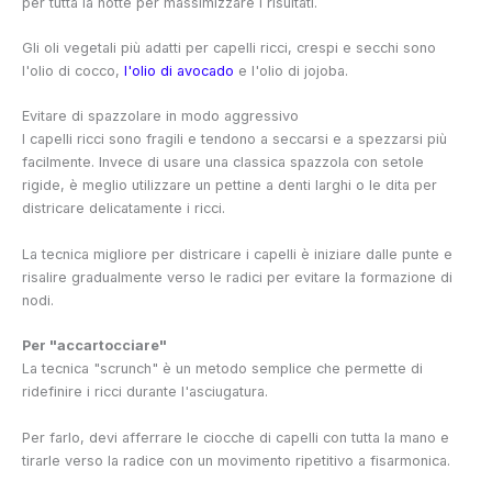
per tutta la notte per massimizzare i risultati.
Gli oli vegetali più adatti per capelli ricci, crespi e secchi sono
l'olio di cocco,
l'olio di avocado
e l'olio di jojoba.
Evitare di spazzolare in modo aggressivo
I capelli ricci sono fragili e tendono a seccarsi e a spezzarsi più
facilmente. Invece di usare una classica spazzola con setole
rigide, è meglio utilizzare un pettine a denti larghi o le dita per
districare delicatamente i ricci.
La tecnica migliore per districare i capelli è iniziare dalle punte e
risalire gradualmente verso le radici per evitare la formazione di
nodi.
Per "accartocciare"
La tecnica "scrunch" è un metodo semplice che permette di
ridefinire i ricci durante l'asciugatura.
Per farlo, devi afferrare le ciocche di capelli con tutta la mano e
tirarle verso la radice con un movimento ripetitivo a fisarmonica.