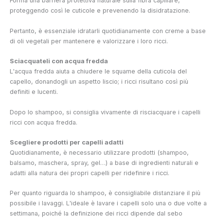
Forma una barriera protettiva naturale sulla fibra capillare,
proteggendo così le cuticole e prevenendo la disidratazione.
Pertanto, è essenziale idratarli quotidianamente con creme a base
di oli vegetali per mantenere e valorizzare i loro ricci.
Sciacquateli con acqua fredda
L'acqua fredda aiuta a chiudere le squame della cuticola del
capello, donandogli un aspetto liscio; i ricci risultano così più
definiti e lucenti.
Dopo lo shampoo, si consiglia vivamente di risciacquare i capelli
ricci con acqua fredda.
Scegliere prodotti per capelli adatti
Quotidianamente, è necessario utilizzare prodotti (shampoo,
balsamo, maschera, spray, gel…) a base di ingredienti naturali e
adatti alla natura dei propri capelli per ridefinire i ricci.
Per quanto riguarda lo shampoo, è consigliabile distanziare il più
possibile i lavaggi. L'ideale è lavare i capelli solo una o due volte a
settimana, poiché la definizione dei ricci dipende dal sebo