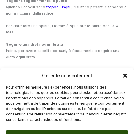
Tagliare regolarmente le punte
Quando i capelli sono
troppo lunghi
, risultano pesanti e tendono a
non arricciarsi dalla radice.
Per dare loro una spinta, l'ideale è spuntare le punte ogni 3-4
mesi.
Seguire una dieta equilibrata
Infine, per avere capelli ricci sani, è fondamentale seguire una
dieta equilibrata.
I capelli ricci sono più fragili e necessitano di nutrienti e proteine
Gérer le consentement
per preservare la cheratina, mantenere la forma naturale e
proteggerli dalla rottura.
Pour offrir les meilleures expériences, nous utilisons des
technologies telles que les cookies pour stocker et/ou accéder aux
—
informations des appareils. Le fait de consentir à ces technologies
nous permettra de traiter des données telles que le comportement
de navigation ou les ID uniques sur ce site. Le fait de ne pas
←
Articolo precedente
Articolo successivo
→
consentir ou de retirer son consentement peut avoir un effet négatif
sur certaines caractéristiques et fonctions.