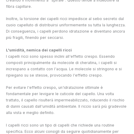
creando il movimento a "spirale". Questo tende a indebolire la
fibra capillare.
Inoltre, la torsione dei capelli ricci impedisce al sebo secreto dal
cuoio capelluto di distribuirsi uniformemente su tutta la lunghezza.
Di conseguenza, i capelli perdono idratazione e diventano ancora
più fragili, finendo per seccarsi.
L'umidità, nemica dei capelli ricci
I capelli ricci sono spesso inclini all'effetto crespo. Essendo
composti principalmente da molecole di cheratina, i capelli si
increspano a contatto con l'acqua. Le molecole si stringono e si
ripiegano su se stesse, provocando l'effetto crespo.
Per evitare l'effetto crespo, un'idratazione ottimale è
fondamentale per levigare le cuticole del capello. Una volta
trattato, il capello risulterà impermeabilizzato, riducendo il rischio
di danni causati dall'umidità ambientale. Il riccio sarà più gradevole
alla vista e meglio definito.
I capelli ricci sono un tipo di capelli che richiede una routine
specifica. Ecco alcuni consigli da seguire quotidianamente per