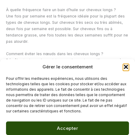
À quelle fréquence faire un bain d’huile sur cheveux longs ?
Une fois par semaine est la fréquence idéale pour la plupart des
types de cheveux longs. Sur cheveux très secs ou très abîmés,
deux fois par semaine est possible. Sur cheveux fins ou à
tendance grasse, une fois toutes les deux semaines suffit pour ne
pas alourdir.
Comment éviter les nœuds dans les cheveux longs ?
Démêlez toujours des pointes vers les racines, utilisez un après-
Gérer le consentement
shampoing ou un démêlant sans rinçage, dormez avec une tresse
légère ou un chignon souple, et optez pour une taie d’oreiller en
Pour offrir les meilleures expériences, nous utilisons des
satin. Pour des conseils plus détaillés, notre article
comment éviter
technologies telles que les cookies pour stocker et/ou accéder aux
les nœuds dans les cheveux
donne toutes les astuces.
informations des appareils. Le fait de consentir à ces technologies
nous permettra de traiter des données telles que le comportement
de navigation ou les ID uniques sur ce site. Le fait de ne pas
←
Article précédent
Article suivant
→
consentir ou de retirer son consentement peut avoir un effet négatif
sur certaines caractéristiques et fonctions.
Accepter