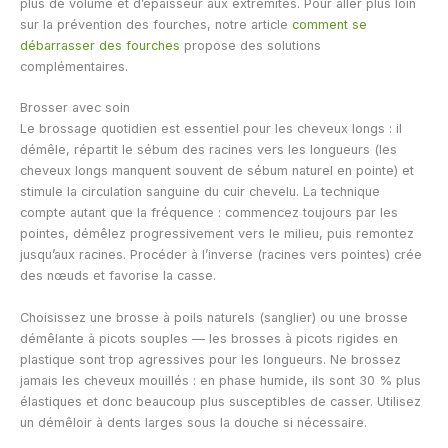
plus de volume et d’épaisseur aux extrémités. Pour aller plus loin
sur la prévention des fourches, notre article
comment se
débarrasser des fourches
propose des solutions
complémentaires.
Brosser avec soin
Le brossage quotidien est essentiel pour les cheveux longs : il
démêle, répartit le sébum des racines vers les longueurs (les
cheveux longs manquent souvent de sébum naturel en pointe) et
stimule la circulation sanguine du cuir chevelu. La technique
compte autant que la fréquence : commencez toujours par les
pointes, démêlez progressivement vers le milieu, puis remontez
jusqu’aux racines. Procéder à l’inverse (racines vers pointes) crée
des nœuds et favorise la casse.
Choisissez une brosse à poils naturels (sanglier) ou une brosse
démêlante à picots souples — les brosses à picots rigides en
plastique sont trop agressives pour les longueurs. Ne brossez
jamais les cheveux mouillés : en phase humide, ils sont 30 % plus
élastiques et donc beaucoup plus susceptibles de casser. Utilisez
un démêloir à dents larges sous la douche si nécessaire.