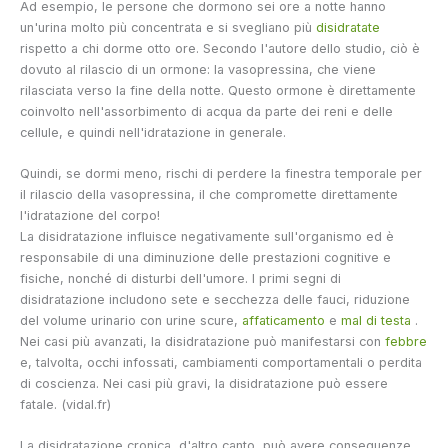
Ad esempio, le persone che dormono sei ore a notte hanno
un'urina molto più concentrata e si svegliano più
disidratate
rispetto a chi dorme otto ore. Secondo l'autore dello studio, ciò è
dovuto al rilascio di un ormone: la vasopressina, che viene
rilasciata verso la fine della notte. Questo ormone è direttamente
coinvolto nell'assorbimento di acqua da parte dei reni e delle
cellule, e quindi nell'idratazione in generale.
Quindi, se dormi meno, rischi di perdere la finestra temporale per
il rilascio della vasopressina, il che compromette direttamente
l'idratazione del corpo!
La disidratazione influisce negativamente sull'organismo ed è
responsabile di una diminuzione delle prestazioni cognitive e
fisiche, nonché di disturbi dell'umore. I primi segni di
disidratazione includono sete e secchezza delle fauci, riduzione
del volume urinario con urine scure,
affaticamento
e
mal di testa
.
Nei casi più avanzati, la disidratazione può manifestarsi con
febbre
e, talvolta, occhi infossati, cambiamenti comportamentali o perdita
di coscienza. Nei casi più gravi, la disidratazione può essere
fatale. (vidal.fr)
La disidratazione cronica, d'altro canto, può avere conseguenze