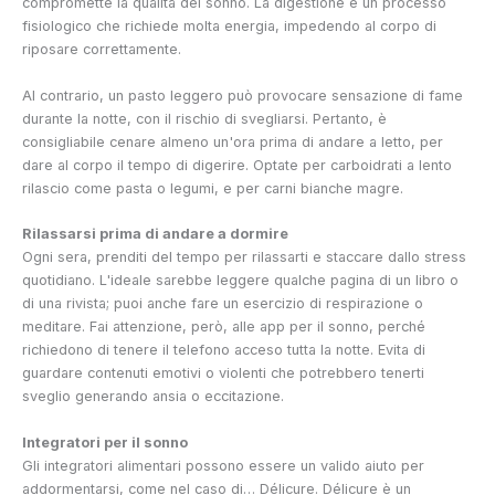
compromette la qualità del sonno. La digestione è un processo
fisiologico che richiede molta energia, impedendo al corpo di
riposare correttamente.
Al contrario, un pasto leggero può provocare sensazione di fame
durante la notte, con il rischio di svegliarsi. Pertanto, è
consigliabile cenare almeno un'ora prima di andare a letto, per
dare al corpo il tempo di digerire. Optate per carboidrati a lento
rilascio come pasta o legumi, e per carni bianche magre.
Rilassarsi prima di andare a dormire
Ogni sera, prenditi del tempo per rilassarti e staccare dallo stress
quotidiano. L'ideale sarebbe leggere qualche pagina di un libro o
di una rivista; puoi anche fare un esercizio di respirazione o
meditare. Fai attenzione, però, alle app per il sonno, perché
richiedono di tenere il telefono acceso tutta la notte. Evita di
guardare contenuti emotivi o violenti che potrebbero tenerti
sveglio generando ansia o eccitazione.
Integratori per il sonno
Gli integratori alimentari possono essere un valido aiuto per
addormentarsi, come nel caso di…
Délicure. Délicure è un