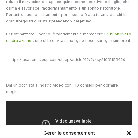
riduce il nervosismo e agisce quindi come sedativo; e il tiglio, che
calma e favorisce l'addormentamento e un sonno ristoratore.
Pertanto, questo trattamento per il sonno è adatto anche a chi ha
orari irregolari o si sta riprendendo dal jet lag.
Per ottimizzare il sonno, è fondamentale mantenere
un buon livello
di idratazione
, uno stile di vita sano e, se necessario, assumere il
.
* https://academic.oup.com/sleep/article/42/2/zsy210/5155420
—
Dai un'occhiata al nostro video con i 10 consigli per dormire
meglio:
Gérer le consentement