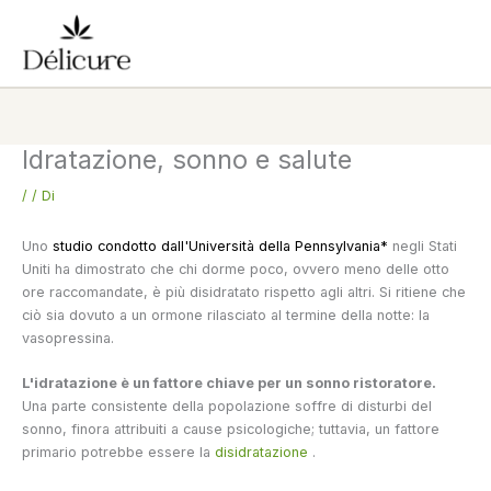
Vai
al
contenuto
Idratazione, sonno e salute
/
/ Di
Uno
studio condotto dall'Università della Pennsylvania*
negli Stati
Uniti ha dimostrato che chi dorme poco, ovvero meno delle otto
ore raccomandate, è più disidratato rispetto agli altri. Si ritiene che
ciò sia dovuto a un ormone rilasciato al termine della notte: la
vasopressina.
L'idratazione è un fattore chiave per un sonno ristoratore.
Una parte consistente della popolazione soffre di disturbi del
sonno, finora attribuiti a cause psicologiche; tuttavia, un fattore
primario potrebbe essere la
disidratazione
.