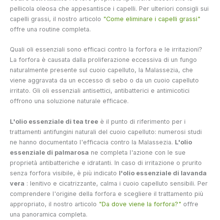
pellicola oleosa che appesantisce i capelli. Per ulteriori consigli sui
capelli grassi, il nostro articolo
"Come eliminare i capelli grassi"
offre una routine completa.
Quali oli essenziali sono efficaci contro la forfora e le irritazioni?
La forfora è causata dalla proliferazione eccessiva di un fungo
naturalmente presente sul cuoio capelluto, la Malassezia, che
viene aggravata da un eccesso di sebo o da un cuoio capelluto
irritato. Gli oli essenziali antisettici, antibatterici e antimicotici
offrono una soluzione naturale efficace.
L'olio essenziale di tea tree
è il punto di riferimento per i
trattamenti antifungini naturali del cuoio capelluto: numerosi studi
ne hanno documentato l'efficacia contro la Malassezia.
L'olio
essenziale di palmarosa
ne completa l'azione con le sue
proprietà antibatteriche e idratanti. In caso di irritazione o prurito
senza forfora visibile, è più indicato
l'olio essenziale di lavanda
vera
: lenitivo e cicatrizzante, calma i cuoio capelluto sensibili. Per
comprendere l'origine della forfora e scegliere il trattamento più
appropriato, il nostro articolo
"Da dove viene la forfora?"
offre
una panoramica completa.