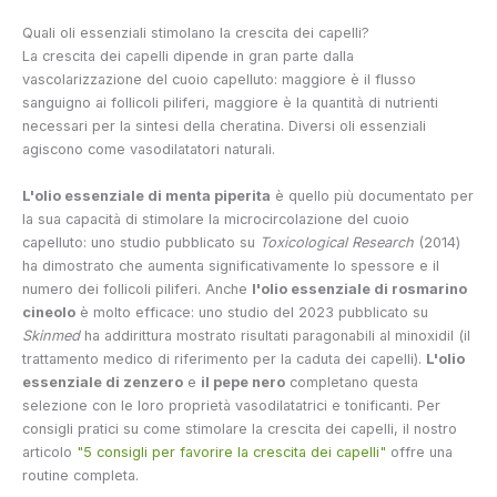
Quali oli essenziali stimolano la crescita dei capelli?
La crescita dei capelli dipende in gran parte dalla
vascolarizzazione del cuoio capelluto: maggiore è il flusso
sanguigno ai follicoli piliferi, maggiore è la quantità di nutrienti
necessari per la sintesi della cheratina. Diversi oli essenziali
agiscono come vasodilatatori naturali.
L'olio essenziale di menta piperita
è quello più documentato per
la sua capacità di stimolare la microcircolazione del cuoio
capelluto: uno studio pubblicato su
Toxicological Research
(2014)
ha dimostrato che aumenta significativamente lo spessore e il
numero dei follicoli piliferi. Anche
l'olio essenziale di rosmarino
cineolo
è molto efficace: uno studio del 2023 pubblicato su
Skinmed
ha addirittura mostrato risultati paragonabili al minoxidil (il
trattamento medico di riferimento per la caduta dei capelli).
L'olio
essenziale di zenzero
e
il pepe nero
completano questa
selezione con le loro proprietà vasodilatatrici e tonificanti. Per
consigli pratici su come stimolare la crescita dei capelli, il nostro
articolo
"5 consigli per favorire la crescita dei capelli"
offre una
routine completa.