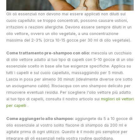
Gli oli essenziali non devono mai essere applicati non diluiti sul
cuoio capelluto: se troppo concentrati, possono causare ustioni,
irritazioni o reazioni allergiche. Devono essere sempre diluiti in un
olio vettore, ovvero un olio vegetale, a una concentrazione
massima del 2-3% (circa 10-15 gocce per 30 ml di olio vegetale).
Come trattamento pre-shampoo con olio:
mescola un cucchiaio
di olio vettore adatto al tuo tipo di capelli con 5-10 gocce di un olio
essenziale scelto in base alle tue esigenze specifiche. Applica su
tutti i capelli e sul cuoio capelluto, massaggiando per 5 minuti.
Lascia in posa per almeno 30 minuti (idealmente diverse ore sotto
un asciugamano caldo). Risciacqua con uno shampoo delicato per
rimuovere eventuali residui. Per scegliere l'olio vettore più adatto
al tuo tipo di capelli, consulta il nostro articolo sui
migliori oli vettori
per capelli
.
Come aggiungerlo allo shampoo:
aggiungete da 5 a 10 gocce di
olio essenziale al vostro solito flacone di shampoo da 200 ml e
agitate prima di ogni utilizzo. Questo è il modo più semplice per
integrare gli oli essenziali nella vostra routine quotidiana.