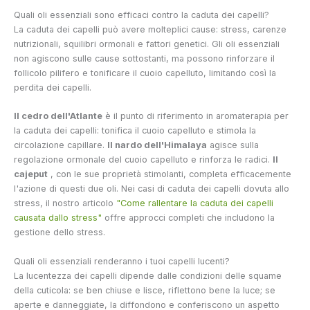
Quali oli essenziali sono efficaci contro la caduta dei capelli?
La caduta dei capelli può avere molteplici cause: stress, carenze
nutrizionali, squilibri ormonali e fattori genetici. Gli oli essenziali
non agiscono sulle cause sottostanti, ma possono rinforzare il
follicolo pilifero e tonificare il cuoio capelluto, limitando così la
perdita dei capelli.
Il cedro dell'Atlante
è il punto di riferimento in aromaterapia per
la caduta dei capelli: tonifica il cuoio capelluto e stimola la
circolazione capillare.
Il nardo dell'Himalaya
agisce sulla
regolazione ormonale del cuoio capelluto e rinforza le radici.
Il
cajeput
, con le sue proprietà stimolanti, completa efficacemente
l'azione di questi due oli. Nei casi di caduta dei capelli dovuta allo
stress, il nostro articolo
"Come rallentare la caduta dei capelli
causata dallo stress"
offre approcci completi che includono la
gestione dello stress.
Quali oli essenziali renderanno i tuoi capelli lucenti?
La lucentezza dei capelli dipende dalle condizioni delle squame
della cuticola: se ben chiuse e lisce, riflettono bene la luce; se
aperte e danneggiate, la diffondono e conferiscono un aspetto