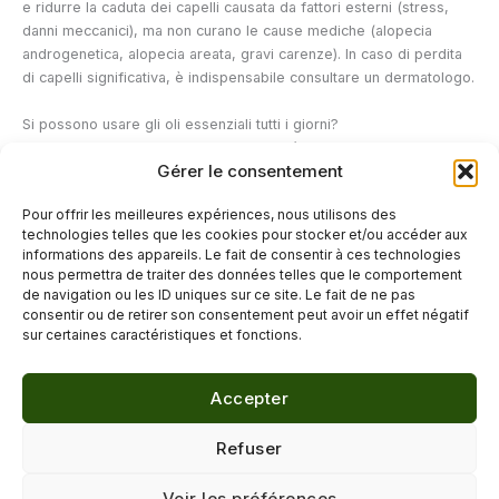
e ridurre la caduta dei capelli causata da fattori esterni (stress,
danni meccanici), ma non curano le cause mediche (alopecia
androgenetica, alopecia areata, gravi carenze). In caso di perdita
di capelli significativa, è indispensabile consultare un dermatologo.
Si possono usare gli oli essenziali tutti i giorni?
No. Un trattamento settimanale con olio è sufficiente e consigliato.
Gérer le consentement
Un uso intensivo quotidiano può saturare il cuoio capelluto e,
paradossalmente, appesantire i capelli. Aggiungerlo allo shampoo
Pour offrir les meilleures expériences, nous utilisons des
(diluito in 200 ml) può essere fatto tranquillamente ad ogni
technologies telles que les cookies pour stocker et/ou accéder aux
lavaggio, purché il prodotto sia diluito correttamente.
informations des appareils. Le fait de consentir à ces technologies
nous permettra de traiter des données telles que le comportement
de navigation ou les ID uniques sur ce site. Le fait de ne pas
←
Articolo precedente
Articolo successivo
→
consentir ou de retirer son consentement peut avoir un effet négatif
sur certaines caractéristiques et fonctions.
Accepter
© 2026 Délicure · Blog bien-être naturel
Refuser
Mentions légales
·
Confidentialité
·
Voir les préférences