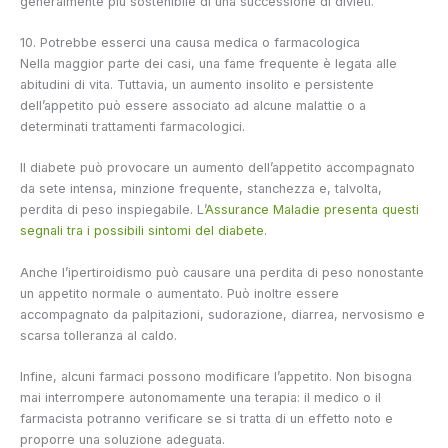
generalmente più sostenibile di una successione di divieti.
10. Potrebbe esserci una causa medica o farmacologica
Nella maggior parte dei casi, una fame frequente è legata alle
abitudini di vita. Tuttavia, un aumento insolito e persistente
dell’appetito può essere associato ad alcune malattie o a
determinati trattamenti farmacologici.
Il diabete può provocare un aumento dell’appetito accompagnato
da sete intensa, minzione frequente, stanchezza e, talvolta,
perdita di peso inspiegabile. L’
Assurance Maladie presenta questi
segnali tra i possibili sintomi del diabete
.
Anche l’ipertiroidismo può causare una perdita di peso nonostante
un appetito normale o aumentato. Può inoltre essere
accompagnato da palpitazioni, sudorazione, diarrea, nervosismo e
scarsa tolleranza al caldo.
Infine, alcuni farmaci possono modificare l’appetito. Non bisogna
mai interrompere autonomamente una terapia: il medico o il
farmacista potranno verificare se si tratta di un effetto noto e
proporre una soluzione adeguata.