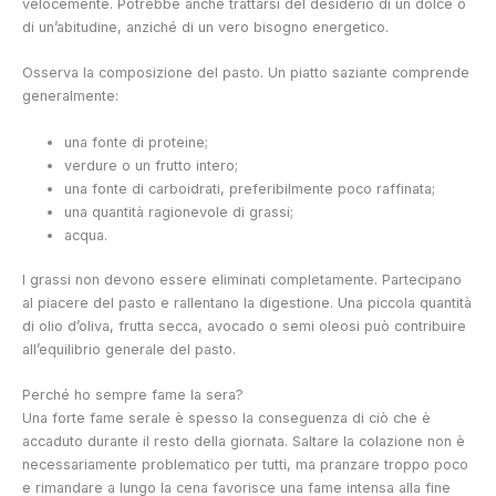
velocemente. Potrebbe anche trattarsi del desiderio di un dolce o
di un’abitudine, anziché di un vero bisogno energetico.
Osserva la composizione del pasto. Un piatto saziante comprende
generalmente:
una fonte di proteine;
verdure o un frutto intero;
una fonte di carboidrati, preferibilmente poco raffinata;
una quantità ragionevole di grassi;
acqua.
I grassi non devono essere eliminati completamente. Partecipano
al piacere del pasto e rallentano la digestione. Una piccola quantità
di olio d’oliva, frutta secca, avocado o semi oleosi può contribuire
all’equilibrio generale del pasto.
Perché ho sempre fame la sera?
Una forte fame serale è spesso la conseguenza di ciò che è
accaduto durante il resto della giornata. Saltare la colazione non è
necessariamente problematico per tutti, ma pranzare troppo poco
e rimandare a lungo la cena favorisce una fame intensa alla fine