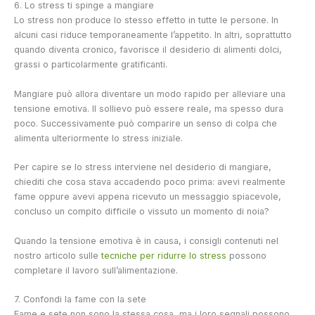
6. Lo stress ti spinge a mangiare
Lo stress non produce lo stesso effetto in tutte le persone. In
alcuni casi riduce temporaneamente l’appetito. In altri, soprattutto
quando diventa cronico, favorisce il desiderio di alimenti dolci,
grassi o particolarmente gratificanti.
Mangiare può allora diventare un modo rapido per alleviare una
tensione emotiva. Il sollievo può essere reale, ma spesso dura
poco. Successivamente può comparire un senso di colpa che
alimenta ulteriormente lo stress iniziale.
Per capire se lo stress interviene nel desiderio di mangiare,
chiediti che cosa stava accadendo poco prima: avevi realmente
fame oppure avevi appena ricevuto un messaggio spiacevole,
concluso un compito difficile o vissuto un momento di noia?
Quando la tensione emotiva è in causa, i consigli contenuti nel
nostro articolo sulle
tecniche per ridurre lo stress
possono
completare il lavoro sull’alimentazione.
7. Confondi la fame con la sete
Fame e sete non sono la stessa cosa, ma i loro segnali possono