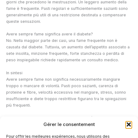
giorni che precedono le mestruazioni. Un leggero aumento della
fame è frequente. Pasti regolari e sufficientemente sazianti sono
generalmente più utili di una restrizione destinata a compensare
queste sensazioni.
Avere sempre fame significa avere il diabete?
No. Nella maggior parte dei casi, una fame frequente non è
causata dal diabete. Tuttavia, un aumento dell’appetito associato a
sete insolita, minzione frequente, forte stanchezza o perdita di
peso inspiegabile richiede rapidamente un consulto medico.
In sintesi
Avere sempre fame non significa necessariamente mangiare
troppo o mancare di volontà. Pasti poco sazianti, carenza di
proteine e fibre, velocità eccessiva nel mangiare, stress, sonno
insufficiente e diete troppo restrittive figurano tra le spiegazioni
più frequenti.
Prima di cercare di controllare ulteriormente l’alimentazione,
Gérer le consentement
assicurati che i pasti siano realmente completi e sufficientemente
abbondanti. Una fame persistente accompagnata da altri sintomi
Pour offrir les meilleures expériences, nous utilisons des
dovrebbe invece essere valutata da un professionista sanitario