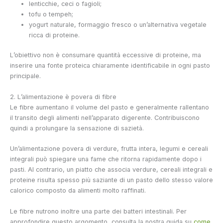
lenticchie, ceci o fagioli;
tofu o tempeh;
yogurt naturale, formaggio fresco o un’alternativa vegetale
ricca di proteine.
L’obiettivo non è consumare quantità eccessive di proteine, ma
inserire una fonte proteica chiaramente identificabile in ogni pasto
principale.
2. L’alimentazione è povera di fibre
Le fibre aumentano il volume del pasto e generalmente rallentano
il transito degli alimenti nell’apparato digerente. Contribuiscono
quindi a prolungare la sensazione di sazietà.
Un’alimentazione povera di verdure, frutta intera, legumi e cereali
integrali può spiegare una fame che ritorna rapidamente dopo i
pasti. Al contrario, un piatto che associa verdure, cereali integrali e
proteine risulta spesso più saziante di un pasto dello stesso valore
calorico composto da alimenti molto raffinati.
Le fibre nutrono inoltre una parte dei batteri intestinali. Per
approfondire questo argomento, consulta la nostra guida su
come