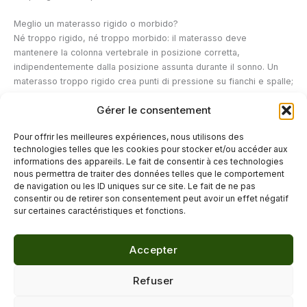
Meglio un materasso rigido o morbido?
Né troppo rigido, né troppo morbido: il materasso deve
mantenere la colonna vertebrale in posizione corretta,
indipendentemente dalla posizione assunta durante il sonno. Un
materasso troppo rigido crea punti di pressione su fianchi e spalle;
un materasso troppo morbido, al contrario, permette alla colonna
Gérer le consentement
vertebrale di incurvarsi. La rigidità ideale dipende dal peso di chi
dorme e dalla sua posizione abituale durante il sonno.
Pour offrir les meilleures expériences, nous utilisons des
technologies telles que les cookies pour stocker et/ou accéder aux
—
informations des appareils. Le fait de consentir à ces technologies
nous permettra de traiter des données telles que le comportement
de navigation ou les ID uniques sur ce site. Le fait de ne pas
←
Articolo precedente
Articolo successivo
→
consentir ou de retirer son consentement peut avoir un effet négatif
sur certaines caractéristiques et fonctions.
Accepter
© 2026 Délicure · Blog bien-être naturel
Refuser
Mentions légales
·