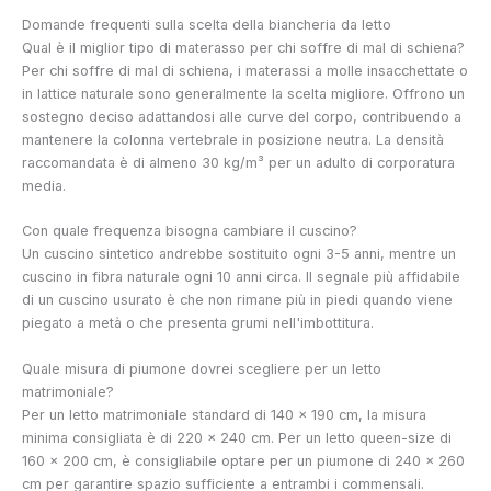
Domande frequenti sulla scelta della biancheria da letto
Qual è il miglior tipo di materasso per chi soffre di mal di schiena?
Per chi soffre di mal di schiena, i materassi a molle insacchettate o
in lattice naturale sono generalmente la scelta migliore. Offrono un
sostegno deciso adattandosi alle curve del corpo, contribuendo a
mantenere la colonna vertebrale in posizione neutra. La densità
raccomandata è di almeno 30 kg/m³ per un adulto di corporatura
media.
Con quale frequenza bisogna cambiare il cuscino?
Un cuscino sintetico andrebbe sostituito ogni 3-5 anni, mentre un
cuscino in fibra naturale ogni 10 anni circa. Il segnale più affidabile
di un cuscino usurato è che non rimane più in piedi quando viene
piegato a metà o che presenta grumi nell'imbottitura.
Quale misura di piumone dovrei scegliere per un letto
matrimoniale?
Per un letto matrimoniale standard di 140 x 190 cm, la misura
minima consigliata è di 220 x 240 cm. Per un letto queen-size di
160 x 200 cm, è consigliabile optare per un piumone di 240 x 260
cm per garantire spazio sufficiente a entrambi i commensali.