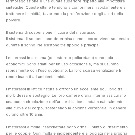
termoregolazione e una durata superiore rispetto alle imbottiture
sintetiche. Queste ultime tendono a comprimersi rapidamente e a
trattenere l'umidità, favorendo la proliferazione degli acari della
polvere.
Il sistema di sospensione: il cuore del materasso
Il sistema di sospensione determina come il corpo viene sostenuto
durante il sonno. Ne esistono tre tipologie principali.
I materassi in schiuma (poliestere o poliuretano) sono i più
economici. Sono adatti per un uso occasionale, ma si usurano
rapidamente con l'uso quotidiano. La loro scarsa ventilazione li
rende inadatti ad ambienti umidi.
I materassi in lattice naturale offrono un eccellente equilibrio tra
morbidezza e sostegno. Le loro camere d'aria interne assicurano
una buona circolazione dell'aria e il lattice si adatta naturalmente
alle curve del corpo, sostenendo la colonna vertebrale. In genere
durano oltre 10 anni.
I materassi a molle insacchettate sono ormai il punto di riferimento
per le coppie. Ogni molla è indipendente e alloggiata nella propria