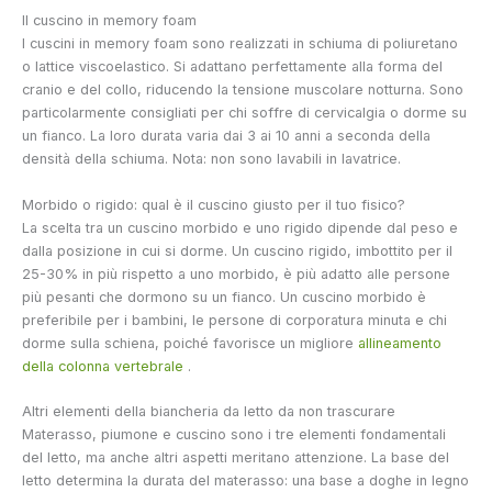
Il cuscino in memory foam
I cuscini in memory foam sono realizzati in schiuma di poliuretano
o lattice viscoelastico. Si adattano perfettamente alla forma del
cranio e del collo, riducendo la tensione muscolare notturna. Sono
particolarmente consigliati per chi soffre di cervicalgia o dorme su
un fianco. La loro durata varia dai 3 ai 10 anni a seconda della
densità della schiuma. Nota: non sono lavabili in lavatrice.
Morbido o rigido: qual è il cuscino giusto per il tuo fisico?
La scelta tra un cuscino morbido e uno rigido dipende dal peso e
dalla posizione in cui si dorme. Un cuscino rigido, imbottito per il
25-30% in più rispetto a uno morbido, è più adatto alle persone
più pesanti che dormono su un fianco. Un cuscino morbido è
preferibile per i bambini, le persone di corporatura minuta e chi
dorme sulla schiena, poiché favorisce un migliore
allineamento
della colonna vertebrale
.
Altri elementi della biancheria da letto da non trascurare
Materasso, piumone e cuscino sono i tre elementi fondamentali
del letto, ma anche altri aspetti meritano attenzione. La base del
letto determina la durata del materasso: una base a doghe in legno