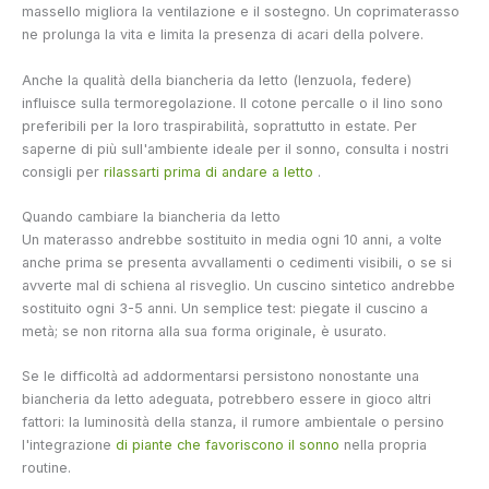
massello migliora la ventilazione e il sostegno. Un coprimaterasso
ne prolunga la vita e limita la presenza di acari della polvere.
Anche la qualità della biancheria da letto (lenzuola, federe)
influisce sulla termoregolazione. Il cotone percalle o il lino sono
preferibili per la loro traspirabilità, soprattutto in estate. Per
saperne di più sull'ambiente ideale per il sonno, consulta i nostri
consigli per
rilassarti prima di andare a letto
.
Quando cambiare la biancheria da letto
Un materasso andrebbe sostituito in media ogni 10 anni, a volte
anche prima se presenta avvallamenti o cedimenti visibili, o se si
avverte mal di schiena al risveglio. Un cuscino sintetico andrebbe
sostituito ogni 3-5 anni. Un semplice test: piegate il cuscino a
metà; se non ritorna alla sua forma originale, è usurato.
Se le difficoltà ad addormentarsi persistono nonostante una
biancheria da letto adeguata, potrebbero essere in gioco altri
fattori: la luminosità della stanza, il rumore ambientale o persino
l'integrazione
di piante che favoriscono il sonno
nella propria
routine.