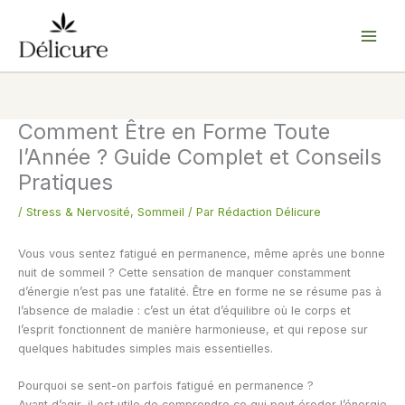
Aller
au
contenu
Comment Être en Forme Toute
l’Année ? Guide Complet et Conseils
Pratiques
/
Stress & Nervosité
,
Sommeil
/ Par
Rédaction Délicure
Vous vous sentez fatigué en permanence, même après une bonne
nuit de sommeil ? Cette sensation de manquer constamment
d’énergie n’est pas une fatalité. Être en forme ne se résume pas à
l’absence de maladie : c’est un état d’équilibre où le corps et
l’esprit fonctionnent de manière harmonieuse, et qui repose sur
quelques habitudes simples mais essentielles.
Pourquoi se sent-on parfois fatigué en permanence ?
Avant d’agir, il est utile de comprendre ce qui peut éroder l’énergie