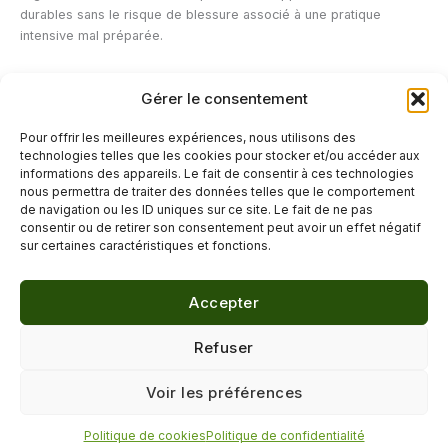
durables sans le risque de blessure associé à une pratique
intensive mal préparée.
Le stress peut-il vraiment causer de la fatigue ?
Gérer le consentement
Oui, le stress chronique maintient l’organisme dans un état d’alerte
permanent qui mobilise des ressources énergétiques importantes,
Pour offrir les meilleures expériences, nous utilisons des
ce qui peut se traduire par une fatigue persistante même en
technologies telles que les cookies pour stocker et/ou accéder aux
l’absence d’effort physique particulier.
informations des appareils. Le fait de consentir à ces technologies
nous permettra de traiter des données telles que le comportement
de navigation ou les ID uniques sur ce site. Le fait de ne pas
←
Article précédent
Article suivant
→
consentir ou de retirer son consentement peut avoir un effet négatif
sur certaines caractéristiques et fonctions.
Accepter
© 2026 Délicure · Blog bien-être naturel
Refuser
Mentions légales
·
Confidentialité
·
Voir les préférences
Contact
Politique de cookies
Politique de confidentialité