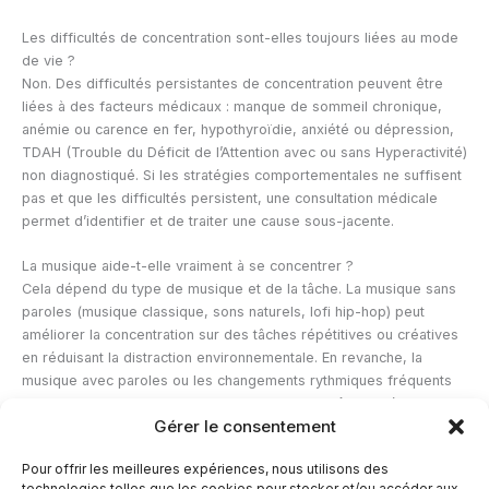
Les difficultés de concentration sont-elles toujours liées au mode
de vie ?
Non. Des difficultés persistantes de concentration peuvent être
liées à des facteurs médicaux : manque de sommeil chronique,
anémie ou carence en fer, hypothyroïdie, anxiété ou dépression,
TDAH (Trouble du Déficit de l’Attention avec ou sans Hyperactivité)
non diagnostiqué. Si les stratégies comportementales ne suffisent
pas et que les difficultés persistent, une consultation médicale
permet d’identifier et de traiter une cause sous-jacente.
La musique aide-t-elle vraiment à se concentrer ?
Cela dépend du type de musique et de la tâche. La musique sans
paroles (musique classique, sons naturels, lofi hip-hop) peut
améliorer la concentration sur des tâches répétitives ou créatives
en réduisant la distraction environnementale. En revanche, la
musique avec paroles ou les changements rythmiques fréquents
perturbent le traitement du langage et nuit aux tâches nécessitant
Gérer le consentement
de lire ou d’écrire. La règle générale : tâches créatives ou
répétitives = musique instrumentale acceptable ; tâches
Pour offrir les meilleures expériences, nous utilisons des
nécessitant langage et raisonnement complexe = silence ou bruit
technologies telles que les cookies pour stocker et/ou accéder aux