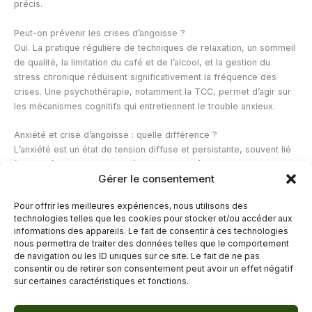
précis.
Peut-on prévenir les crises d’angoisse ?
Oui. La pratique régulière de techniques de relaxation, un sommeil
de qualité, la limitation du café et de l’alcool, et la gestion du
stress chronique réduisent significativement la fréquence des
crises. Une psychothérapie, notamment la TCC, permet d’agir sur
les mécanismes cognitifs qui entretiennent le trouble anxieux.
Anxiété et crise d’angoisse : quelle différence ?
L’anxiété est un état de tension diffuse et persistante, souvent lié
à des préoccupations concrètes. La crise d’angoisse est un
Gérer le consentement
épisode aigu et intense, avec des symptômes physiques
marqués, qui survient souvent de façon soudaine. Les deux
Pour offrir les meilleures expériences, nous utilisons des
peuvent coexister, mais ils correspondent à des mécanismes et
technologies telles que les cookies pour stocker et/ou accéder aux
des prises en charge différents.
informations des appareils. Le fait de consentir à ces technologies
nous permettra de traiter des données telles que le comportement
de navigation ou les ID uniques sur ce site. Le fait de ne pas
←
Article précédent
Article suivant
→
consentir ou de retirer son consentement peut avoir un effet négatif
sur certaines caractéristiques et fonctions.