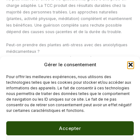
charge adaptée. La TCC produit des résultats durables chez la
majorité des personnes traitées. Les approches naturelles
(plantes, activité physique, méditation) complètent et maintiennent
les bénéfices. Une guérison complète sans rechute possible
dépend des causes sous-jacentes et de la durée du trouble.
Peut-on prendre des plantes anti-stress avec des anxiolytiques
médicamenteux ?
Certaines associations sont risquées. La valériane et la passiflore
Gérer le consentement
peuvent potentialiser l’effet des anxiolytiques. Le millepertuis
interagit avec de nombreux médicaments. Informez toujours votre
Pour offrir les meilleures expériences, nous utilisons des
médecin de tout complément naturel que vous prenez en parallèle
technologies telles que les cookies pour stocker et/ou accéder aux
d’un traitement médicamenteux.
informations des appareils. Le fait de consentir à ces technologies
nous permettra de traiter des données telles que le comportement
de navigation ou les ID uniques sur ce site. Le fait de ne pas
←
Article précédent
Article suivant
→
consentir ou de retirer son consentement peut avoir un effet négatif
sur certaines caractéristiques et fonctions.
Accepter
© 2026 Délicure · Blog bien-être naturel