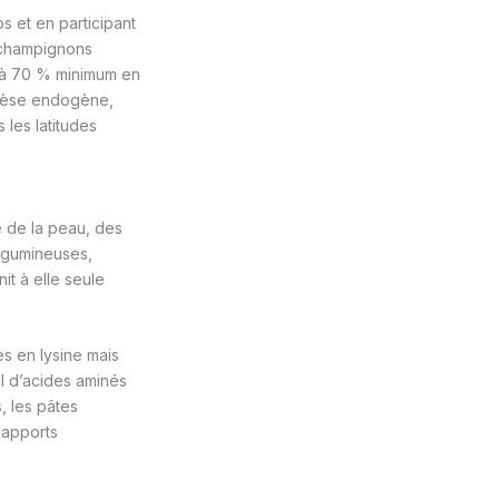
s et en participant
s champignons
r à 70 % minimum en
nthèse endogène,
les latitudes
é de la peau, des
légumineuses,
it à elle seule
es en lysine mais
l d’acides aminés
, les pâtes
 apports