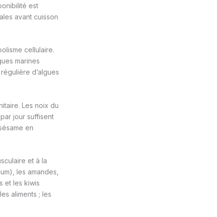
nibilité est
éales avant cuisson
lisme cellulaire.
lgues marines
 régulière d’algues
itaire. Les noix du
par jour suffisent
e sésame en
sculaire et à la
cium), les amandes,
 et les kiwis
es aliments ; les