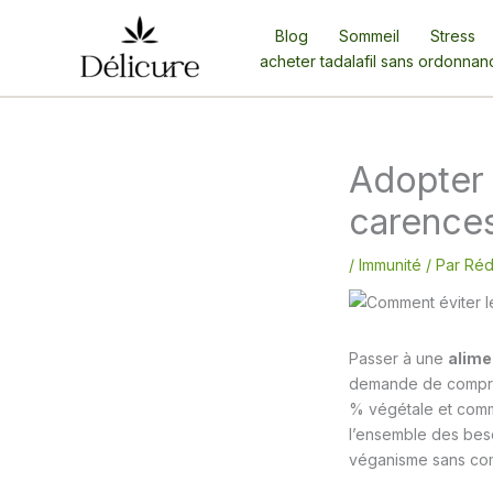
Aller
Blog
Sommeil
Stress
au
acheter tadalafil sans ordonnan
contenu
Adopter 
carence
/
Immunité
/ Par
Réd
Passer à une
alime
demande de compren
% végétale et comm
l’ensemble des beso
véganisme sans com