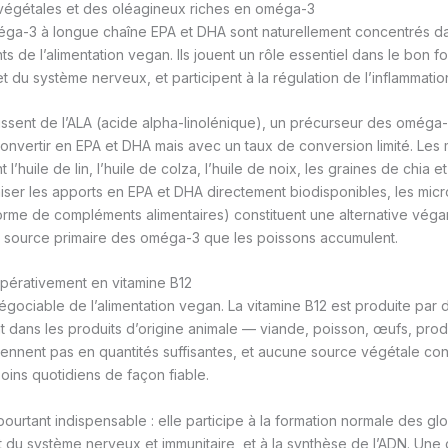
 végétales et des oléagineux riches en oméga-3
éga-3 à longue chaîne EPA et DHA sont naturellement concentrés da
ts de l’alimentation vegan. Ils jouent un rôle essentiel dans le bon 
t du système nerveux, et participent à la régulation de l’inflammatio
ssent de l’ALA (acide alpha-linolénique), un précurseur des oméga
convertir en EPA et DHA mais avec un taux de conversion limité. Les
l’huile de lin, l’huile de colza, l’huile de noix, les graines de chia e
iser les apports en EPA et DHA directement biodisponibles, les mic
orme de compléments alimentaires) constituent une alternative véga
a source primaire des oméga-3 que les poissons accumulent.
pérativement en vitamine B12
égociable de l’alimentation vegan. La vitamine B12 est produite par 
 dans les produits d’origine animale — viande, poisson, œufs, produi
ennent pas en quantités suffisantes, et aucune source végétale co
oins quotidiens de façon fiable.
pourtant indispensable : elle participe à la formation normale des g
 du système nerveux et immunitaire, et à la synthèse de l’ADN. Un