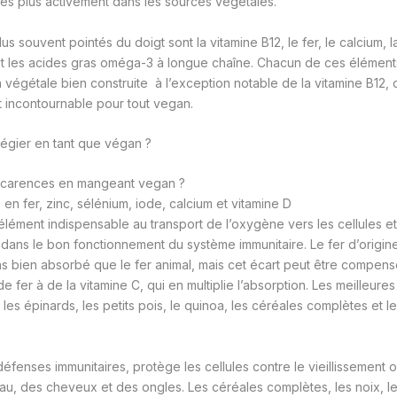
és plus activement dans les sources végétales.
us souvent pointés du doigt sont la vitamine B12, le fer, le calcium, la
 et les acides gras oméga-3 à longue chaîne. Chacun de ces élément
 végétale bien construite à l’exception notable de la vitamine B12, 
 incontournable pour tout vegan.
 carences en mangeant vegan ?
en fer, zinc, sélénium, iode, calcium et vitamine D
élément indispensable au transport de l’oxygène vers les cellules et
l dans le bon fonctionnement du système immunitaire. Le fer d’origin
s bien absorbé que le fer animal, mais cet écart peut être compens
 fer à de la vitamine C, qui en multiplie l’absorption. Les meilleur
s, les épinards, les petits pois, le quinoa, les céréales complètes et le
défenses immunitaires, protège les cellules contre le vieillissement o
peau, des cheveux et des ongles. Les céréales complètes, les noix, l