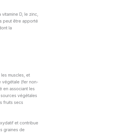
 vitamine D, le zinc,
s peut être apporté
dont la
 les muscles, et
e végétale (fer non-
é en associant les
es sources végétales
s fruits secs
xydatif et contribue
es graines de