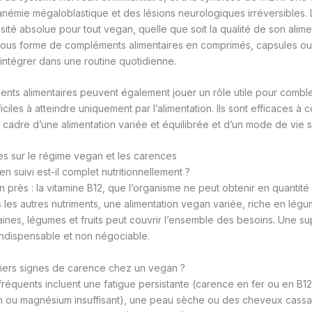
anémie mégaloblastique et des lésions neurologiques irréversibles.
té absolue pour tout vegan, quelle que soit la qualité de son aliment
e sous forme de compléments alimentaires en comprimés, capsules 
 intégrer dans une routine quotidienne.
nts alimentaires peuvent également jouer un rôle utile pour combl
iciles à atteindre uniquement par l’alimentation. Ils sont efficaces à c
adre d’une alimentation variée et équilibrée et d’un mode de vie s
s sur le régime vegan et les carences
 suivi est-il complet nutritionnellement ?
 près : la vitamine B12, que l’organisme ne peut obtenir en quantité s
 les autres nutriments, une alimentation vegan variée, riche en lég
aines, légumes et fruits peut couvrir l’ensemble des besoins. Une s
indispensable et non négociable.
miers signes de carence chez un vegan ?
 fréquents incluent une fatigue persistante (carence en fer ou en B
m ou magnésium insuffisant), une peau sèche ou des cheveux cassa