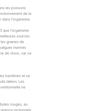
ns les poissons
fonctionnement de la
n dans l’organisme.
-3 que l’organisme
 meilleures sources
t les graines de
roalgues marines
ne de choix, car ce
des bactéries et se
ts laitiers. Les
nventionnelle ne
lobules rouges, au
e carence prolongée