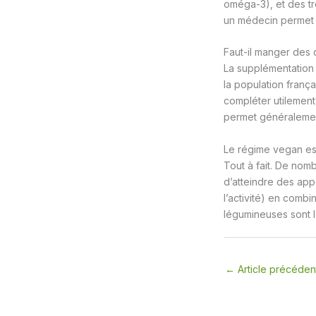
oméga-3), et des tr
un médecin permet d’
Faut-il manger des 
La supplémentation 
la population franç
compléter utilement 
permet généralement
Le régime vegan est
Tout à fait. De nom
d’atteindre des appo
l’activité) en combi
légumineuses sont l
←
Article précéden