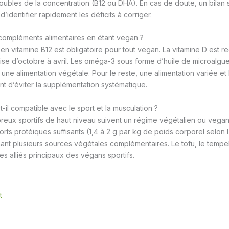
oubles de la concentration (B12 ou DHA). En cas de doute, un bilan 
identifier rapidement les déficits à corriger.
compléments alimentaires en étant vegan ?
en vitamine B12 est obligatoire pour tout vegan. La vitamine D est
aise d’octobre à avril. Les oméga-3 sous forme d’huile de microalg
une alimentation végétale. Pour le reste, une alimentation variée et 
 d’éviter la supplémentation systématique.
-il compatible avec le sport et la musculation ?
breux sportifs de haut niveau suivent un régime végétalien ou vegan.
rts protéiques suffisants (1,4 à 2 g par kg de poids corporel selon l
nant plusieurs sources végétales complémentaires. Le tofu, le tempeh,
es alliés principaux des végans sportifs.
t