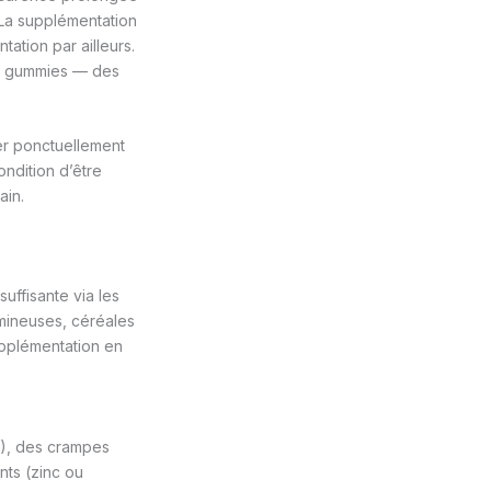
 La supplémentation
ation par ailleurs.
ou gummies — des
er ponctuellement
ondition d’être
ain.
uffisante via les
umineuses, céréales
upplémentation en
12), des crampes
nts (zinc ou