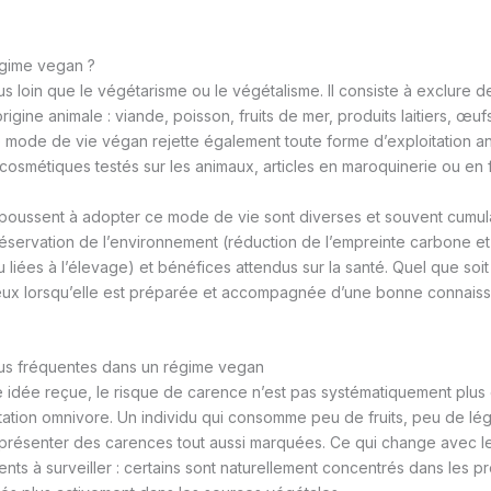
égime vegan ?
s loin que le végétarisme ou le végétalisme. Il consiste à exclure d
rigine animale : viande, poisson, fruits de mer, produits laitiers, œufs
 le mode de vie végan rejette également toute forme d’exploitation 
 cosmétiques testés sur les animaux, articles en maroquinerie ou en 
 poussent à adopter ce mode de vie sont diverses et souvent cumula
réservation de l’environnement (réduction de l’empreinte carbone et
iées à l’élevage) et bénéfices attendus sur la santé. Quel que soit 
mieux lorsqu’elle est préparée et accompagnée d’une bonne connaissa
lus fréquentes dans un régime vegan
 idée reçue, le risque de carence n’est pas systématiquement plus
tation omnivore. Un individu qui consomme peu de fruits, peu de l
présenter des carences tout aussi marquées. Ce qui change avec le
ents à surveiller : certains sont naturellement concentrés dans les p