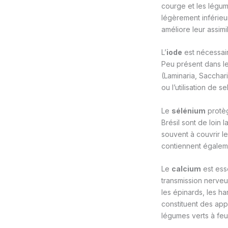
courge et les légum
légèrement inférieu
améliore leur assimil
L’
iode
est nécessair
Peu présent dans le
(Laminaria, Sacchar
ou l’utilisation de 
Le
sélénium
protèg
Brésil sont de loin 
souvent à couvrir l
contiennent égalem
Le
calcium
est esse
transmission nerveus
les épinards, les ha
constituent des appo
légumes verts à feu