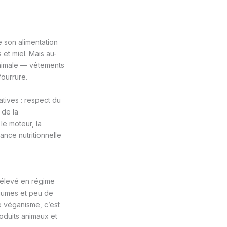
e son alimentation
 et miel. Mais au-
animale — vêtements
fourrure.
tives : respect du
 de la
le moteur, la
nce nutritionnelle
 élevé en régime
égumes et peu de
 véganisme, c’est
roduits animaux et