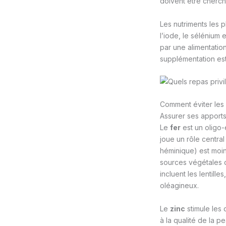
doivent être cherch
Les nutriments les pl
l’iode, le sélénium
par une alimentation
supplémentation est
Comment éviter les
Assurer ses apports 
Le
fer
est un oligo-
joue un rôle centra
héminique) est moin
sources végétales de
incluent les lentille
oléagineux.
Le
zinc
stimule les 
à la qualité de la 