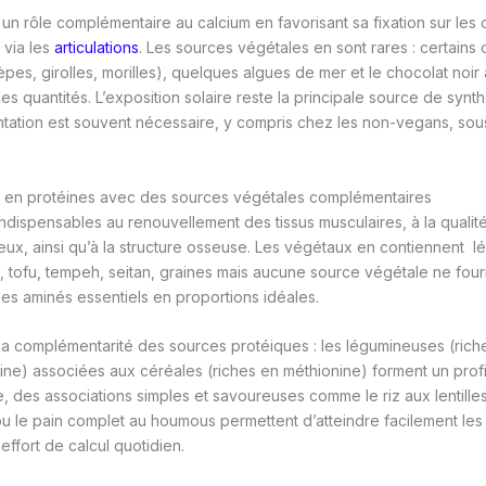
un rôle complémentaire au calcium en favorisant sa fixation sur les o
e via les
articulations
. Les sources végétales en sont rares : certain
es, girolles, morilles), quelques algues de mer et le chocolat noi
les quantités. L’exposition solaire reste la principale source de sy
ation est souvent nécessaire, y compris chez les non-vegans, sous 
s en protéines avec des sources végétales complémentaires
indispensables au renouvellement des tissus musculaires, à la qualit
ux, ainsi qu’à la structure osseuse. Les végétaux en contiennent 
 tofu, tempeh, seitan, graines mais aucune source végétale ne fourn
es aminés essentiels en proportions idéales.
t la complémentarité des sources protéiques : les légumineuses (rich
ne) associées aux céréales (riches en méthionine) forment un profi
e, des associations simples et savoureuses comme le riz aux lentilles
u le pain complet au houmous permettent d’atteindre facilement les
fort de calcul quotidien.