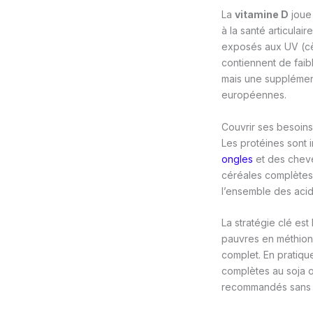
La
vitamine D
joue 
à la santé articulair
exposés aux UV (cèp
contiennent de faib
mais une supplément
européennes.
Couvrir ses besoin
Les protéines sont 
ongles
et des cheve
céréales complètes,
l’ensemble des acid
La stratégie clé es
pauvres en méthioni
complet. En pratiqu
complètes au soja o
recommandés sans ef