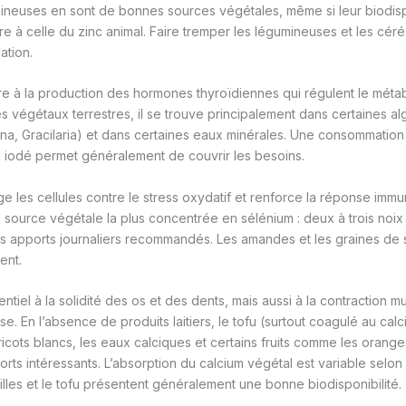
ineuses en sont de bonnes sources végétales, même si leur biodispo
re à celle du zinc animal. Faire tremper les légumineuses et les cér
ation.
e à la production des hormones thyroïdiennes qui régulent le métabo
s végétaux terrestres, il se trouve principalement dans certaines a
ina, Gracilaria) et dans certaines eaux minérales. Une consommation
sel iodé permet généralement de couvrir les besoins.
e les cellules contre le stress oxydatif et renforce la réponse immun
la source végétale la plus concentrée en sélénium : deux à trois noix 
es apports journaliers recommandés. Les amandes et les graines d
ent.
ntiel à la solidité des os et des dents, mais aussi à la contraction mu
e. En l’absence de produits laitiers, le tofu (surtout coagulé au cal
ricots blancs, les eaux calciques et certains fruits comme les oranges
rts intéressants. L’absorption du calcium végétal est variable selon l
illes et le tofu présentent généralement une bonne biodisponibilité.