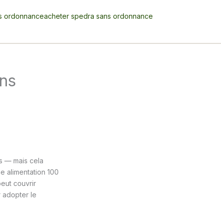
s ordonnance
acheter spedra sans ordonnance
ans
s — mais cela
e alimentation 100
eut couvrir
 adopter le