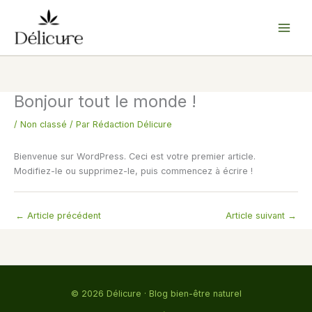
Aller
au
contenu
Bonjour tout le monde !
/
Non classé
/ Par
Rédaction Délicure
Bienvenue sur WordPress. Ceci est votre premier article.
Modifiez-le ou supprimez-le, puis commencez à écrire !
←
Article précédent
Article suivant
→
© 2026 Délicure · Blog bien-être naturel