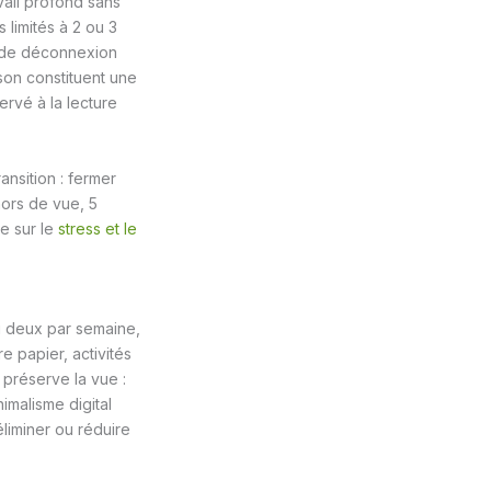
vail profond sans
 limités à 2 ou 3
c de déconnexion
son constituent une
ervé à la lecture
ansition : fermer
hors de vue, 5
le sur le
stress et le
u deux par semaine,
e papier, activités
 préserve la vue :
malisme digital
éliminer ou réduire