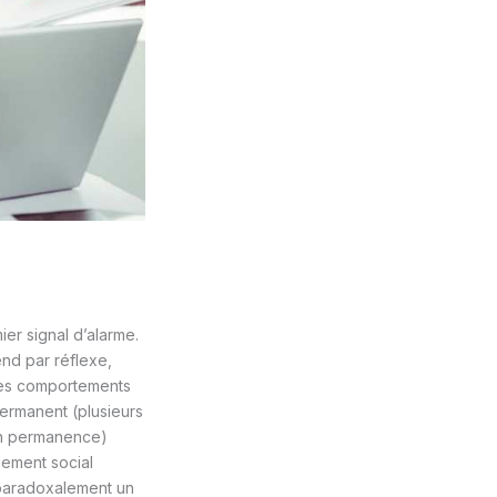
ier signal d’alarme.
end par réflexe,
 ces comportements
ermanent (plusieurs
en permanence)
lement social
 paradoxalement un