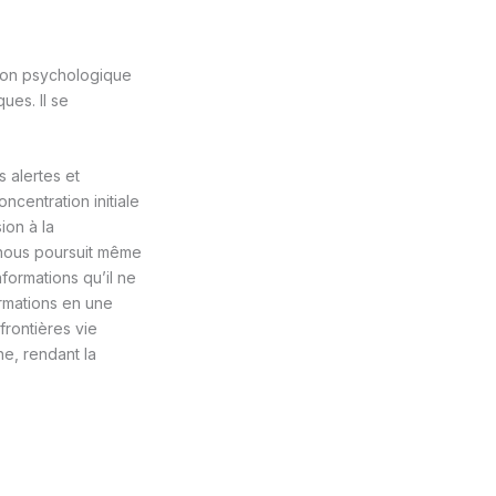
sion psychologique
ues. Il se
s alertes et
ncentration initiale
ion à la
 nous poursuit même
nformations qu’il ne
rmations en une
frontières vie
ne, rendant la