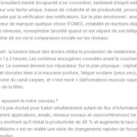
 : brouillard mental (incapacité à se concentrer, sentiment d’esprit em
n sur une tâche unique, baisse de créativité et de productivité, procra
 par la vérification des notifications. Sur le plan émotionnel : anx
la peur de manquer quelque chose (FOMO), irritabilité et réactions d
ons mineures, nomophobie (anxiété quand on est séparé de son télé
time de soi via la comparaison sociale sur les réseaux.
eil : la lumière bleue des écrans inhibe la production de mélatonine
 1 à 2 heures. Les contenus anxiogènes consultés avant le coucher 
es. Le sommeil devient non réparateur. Sur le plan physique : cépha
et dorsales liées à la mauvaise posture, fatigue oculaire (yeux secs,
ome du canal carpien, et « text neck » (déformations musculo-squel
 de la tête).
 épuisent-ils notre cerveau ?
’a pas évolué pour traiter simultanément autant de flux d’information
entre applications, emails, réseaux sociaux et visioconférences) ne
es montrent qu’il réduit la productivité de 40 % et augmente le taux 
titâche » est en réalité une série de changements rapides de focus
nnelles.