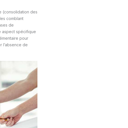
e (consolidation des
 les comblant
ases de
e aspect spécifique
plémentaire pour
er l’absence de