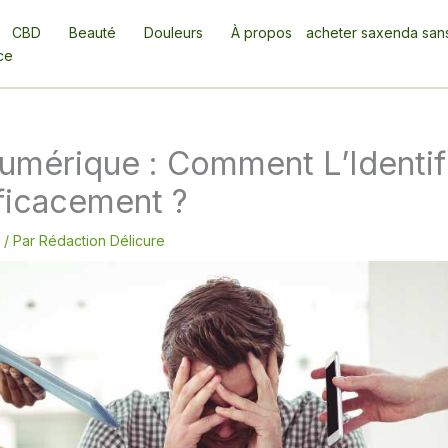
CBD
Beauté
Douleurs
À propos
acheter saxenda san
ce
umérique : Comment L’Identifi
ficacement ?
/ Par
Rédaction Délicure