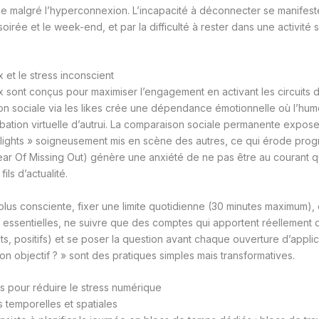
de malgré l’hyperconnexion. L’incapacité à déconnecter se manifeste
oirée et le week-end, et par la difficulté à rester dans une activité 
 et le stress inconscient
 sont conçus pour maximiser l’engagement en activant les circuits
ion sociale via les likes crée une dépendance émotionnelle où l’hum
obation virtuelle d’autrui. La comparaison sociale permanente expose
hlights » soigneusement mis en scène des autres, ce qui érode prog
ar Of Missing Out) génère une anxiété de ne pas être au courant qu
ils d’actualité.
 plus consciente, fixer une limite quotidienne (30 minutes maximum),
on essentielles, ne suivre que des comptes qui apportent réellement d
ants, positifs) et se poser la question avant chaque ouverture d’applic
on objectif ? » sont des pratiques simples mais transformatives.
s pour réduire le stress numérique
s temporelles et spatiales