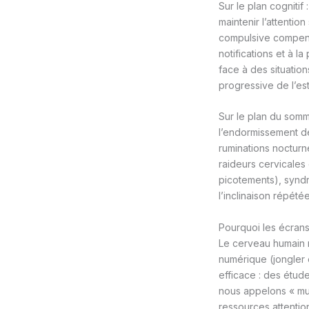
Sur le plan cognitif
maintenir l’attentio
compulsive compensée
notifications et à 
face à des situati
progressive de l’es
Sur le plan du somm
l’endormissement de
ruminations nocturn
raideurs cervicales 
picotements), syndr
l’inclinaison répétée
Pourquoi les écrans
Le cerveau humain n
numérique (jongler 
efficace : des étud
nous appelons « mul
ressources attentio