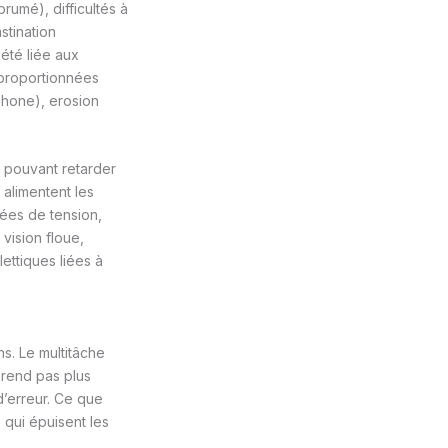
brumé), difficultés à
stination
iété liée aux
isproportionnées
phone), erosion
, pouvant retarder
alimentent les
lées de tension,
 vision floue,
ettiques liées à
s. Le multitâche
 rend pas plus
d’erreur. Ce que
 qui épuisent les