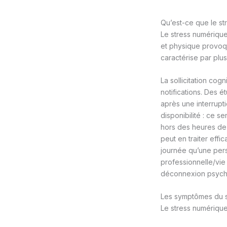
Qu’est-ce que le st
Le stress numérique
et physique provoqu
caractérise par plu
La sollicitation cog
notifications. Des é
après une interrupti
disponibilité : ce 
hors des heures de t
peut en traiter eff
journée qu’une pers
professionnelle/vie
déconnexion psycho
Les symptômes du s
Le stress numérique