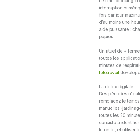
Le time-blocking co
interruption numéri
fois par jour maxim
d’au moins une heu
aide puissante : ch
papier.
Un rituel de « ferme
toutes les applicat
minutes de respiratio
télétravail
développe
La détox digitale
Des périodes régul
remplacez le temps 
manuelles (jardinage
toutes les 20 minut
consiste à identifie
le reste, et utilise