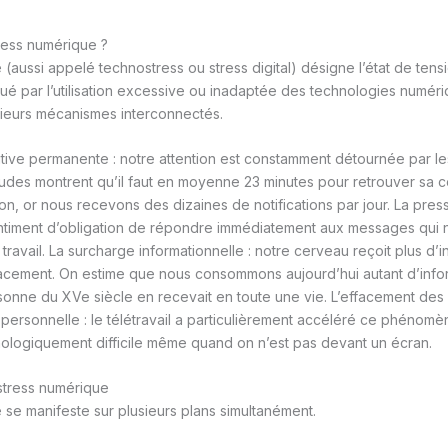
ress numérique ?
 (aussi appelé technostress ou stress digital) désigne l’état de ten
é par l’utilisation excessive ou inadaptée des technologies numériq
sieurs mécanismes interconnectés.
nitive permanente : notre attention est constamment détournée par le
tudes montrent qu’il faut en moyenne 23 minutes pour retrouver sa co
on, or nous recevons des dizaines de notifications par jour. La press
sentiment d’obligation de répondre immédiatement aux messages qui
ravail. La surcharge informationnelle : notre cerveau reçoit plus d’i
icacement. On estime que nous consommons aujourd’hui autant d’info
onne du XVe siècle en recevait en toute une vie. L’effacement des 
 personnelle : le télétravail a particulièrement accéléré ce phénomè
logiquement difficile même quand on n’est pas devant un écran.
tress numérique
 se manifeste sur plusieurs plans simultanément.