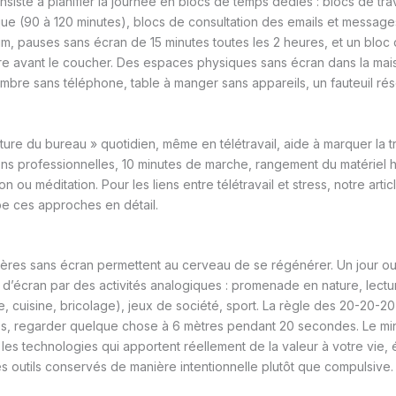
nsiste à planifier la journée en blocs de temps dédiés : blocs de tra
que (90 à 120 minutes), blocs de consultation des emails et messages
um, pauses sans écran de 15 minutes toutes les 2 heures, et un blo
re avant le coucher. Des espaces physiques sans écran dans la mai
ambre sans téléphone, table à manger sans appareils, un fauteuil rés
ture du bureau » quotidien, même en télétravail, aide à marquer la tr
ions professionnelles, 10 minutes de marche, rangement du matériel 
n ou méditation. Pour les liens entre télétravail et stress, notre artic
 ces approches en détail.
ières sans écran permettent au cerveau de se régénérer. Un jour o
d’écran par des activités analogiques : promenade en nature, lectur
, cuisine, bricolage), jeux de société, sport. La règle des 20-20-20
es, regarder quelque chose à 6 mètres pendant 20 secondes. Le mini
r les technologies qui apportent réellement de la valeur à votre vie, 
r les outils conservés de manière intentionnelle plutôt que compulsive.