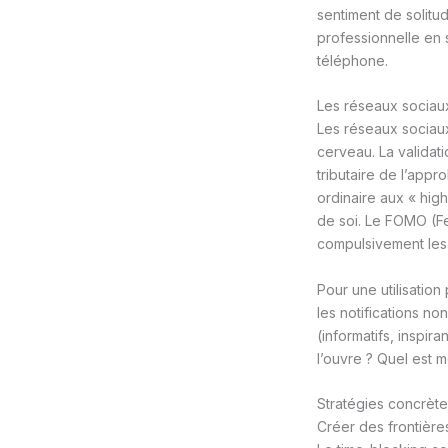
sentiment de solitu
professionnelle en s
téléphone.
Les réseaux sociaux
Les réseaux sociaux
cerveau. La validat
tributaire de l’appr
ordinaire aux « hig
de soi. Le FOMO (Fe
compulsivement les f
Pour une utilisation
les notifications n
(informatifs, inspir
l’ouvre ? Quel est m
Stratégies concrète
Créer des frontière